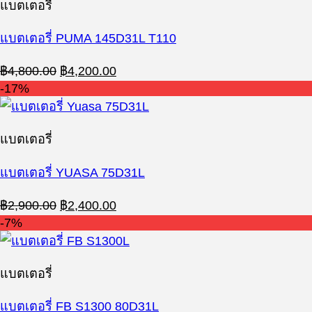
แบตเตอรี่
แบตเตอรี่ PUMA 145D31L T110
Original
Current
฿
4,800.00
฿
4,200.00
price
price
-17%
was:
is:
฿4,800.00.
฿4,200.00.
แบตเตอรี่
แบตเตอรี่ YUASA 75D31L
Original
Current
฿
2,900.00
฿
2,400.00
price
price
-7%
was:
is:
฿2,900.00.
฿2,400.00.
แบตเตอรี่
แบตเตอรี่ FB S1300 80D31L