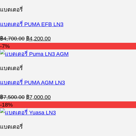
แบตเตอรี่
แบตเตอรี่ PUMA EFB LN3
Original
Current
฿
4,700.00
฿
4,200.00
price
price
-7%
was:
is:
฿4,700.00.
฿4,200.00.
แบตเตอรี่
แบตเตอรี่ PUMA AGM LN3
Original
Current
฿
7,500.00
฿
7,000.00
price
price
-18%
was:
is:
฿7,500.00.
฿7,000.00.
แบตเตอรี่