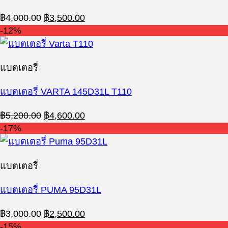
Original
Current
฿
4,000.00
฿
3,500.00
price
price
-12%
was:
is:
฿4,000.00.
฿3,500.00.
แบตเตอรี่
แบตเตอรี่ VARTA 145D31L T110
Original
Current
฿
5,200.00
฿
4,600.00
price
price
-17%
was:
is:
฿5,200.00.
฿4,600.00.
แบตเตอรี่
แบตเตอรี่ PUMA 95D31L
Original
Current
฿
3,000.00
฿
2,500.00
price
price
-15%