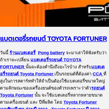
แบตเตอรี่รถยนต์ TOYOTA FORTUNER
วันนี้
ร้านแบตเตอรี่
Pong battery
จะมาเล่าให้ฟังครับว่า
ถ้าเราจะเปลี่ยน
แบตเตอรี่รถยนต์ TOYOTA
FORTUNER
นั้นจะต้องคำนึงถึงอะไรบ้าง สำหรับ
เเบตเต
อรี่รถยนต์ Toyota Fortuner
เป็นรถยนต์ที่ต้องค่า
CCA
ที่
สูงในการสตาร์ททำให้จำเป็นต้องใช้แบตเตอรี่ขนาดใหญ่
ตามลักษณะของเครื่องยนต์ของตัวรถเพราะว่าตัว
รถยนต์
Toyota Fortuner
นั้น จะใช้แบตเตอรี่หลากหลายขนาด
ตามเครื่องยนต์ และ ปีที่ผลิต โดย
Toyota Fortuner