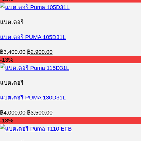
was:
is:
฿3,000.00.
฿2,500.00.
แบตเตอรี่
แบตเตอรี่ PUMA 105D31L
Original
Current
฿
3,400.00
฿
2,900.00
price
price
-13%
was:
is:
฿3,400.00.
฿2,900.00.
แบตเตอรี่
แบตเตอรี่ PUMA 130D31L
Original
Current
฿
4,000.00
฿
3,500.00
price
price
-13%
was:
is:
฿4,000.00.
฿3,500.00.