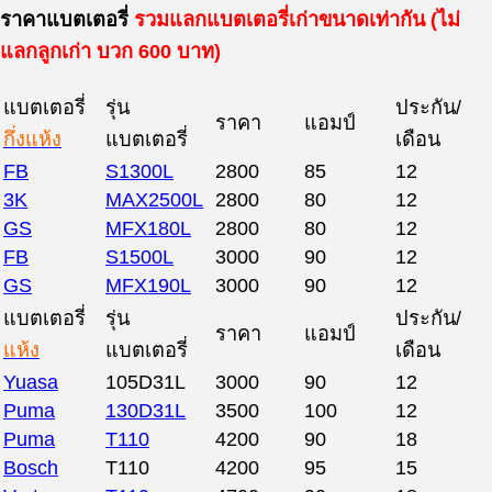
ราคาแบตเตอรี่
รวมแลกแบตเตอรี่เก่าขนาดเท่ากัน (ไม่
แลกลูกเก่า บวก
600 บาท)
แบตเตอรี่
รุ่น
ประกัน/
ราคา
แอมป์
กึ่งแห้ง
แบตเตอรี่
เดือน
FB
S1300L
2800
85
12
3K
MAX2500L
2800
80
12
GS
MFX180L
2800
80
12
FB
S1500L
3000
90
12
GS
MFX190L
3000
90
12
แบตเตอรี่
รุ่น
ประกัน/
ราคา
แอมป์
แห้ง
แบตเตอรี่
เดือน
Yuasa
105D31L
3000
90
12
Puma
130D31L
3500
100
12
Puma
T110
4200
90
18
Bosch
T110
4200
95
15