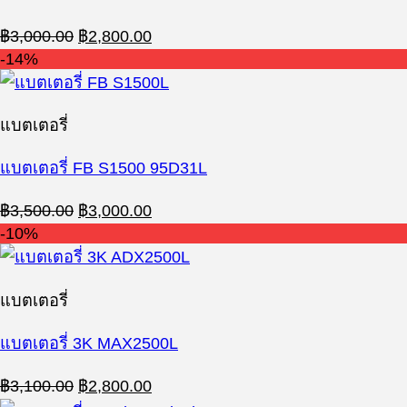
Original
Current
฿
3,000.00
฿
2,800.00
price
price
-14%
was:
is:
฿3,000.00.
฿2,800.00.
แบตเตอรี่
แบตเตอรี่ FB S1500 95D31L
Original
Current
฿
3,500.00
฿
3,000.00
price
price
-10%
was:
is:
฿3,500.00.
฿3,000.00.
แบตเตอรี่
แบตเตอรี่ 3K MAX2500L
Original
Current
฿
3,100.00
฿
2,800.00
price
price