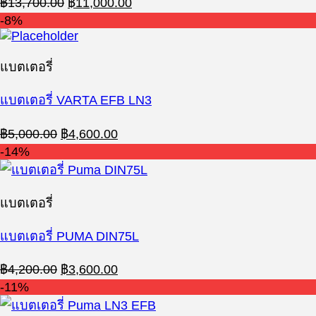
฿
13,700.00
฿
11,000.00
price
price
-8%
was:
is:
฿13,700.00.
฿11,000.00.
แบตเตอรี่
แบตเตอรี่ VARTA EFB LN3
Original
Current
฿
5,000.00
฿
4,600.00
price
price
-14%
was:
is:
฿5,000.00.
฿4,600.00.
แบตเตอรี่
แบตเตอรี่ PUMA DIN75L
Original
Current
฿
4,200.00
฿
3,600.00
price
price
-11%
was:
is:
฿4,200.00.
฿3,600.00.