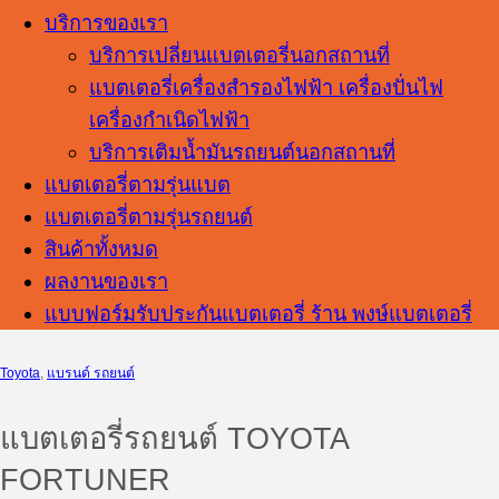
บริการของเรา
บริการเปลี่ยนแบตเตอรี่นอกสถานที่
แบตเตอรี่เครื่องสำรองไฟฟ้า เครื่องปั่นไฟ
เครื่องกำเนิดไฟฟ้า
บริการเติมน้ำมันรถยนต์นอกสถานที่
แบตเตอรี่ตามรุ่นแบต
แบตเตอรี่ตามรุ่นรถยนต์
สินค้าทั้งหมด
ผลงานของเรา
แบบฟอร์มรับประกันแบตเตอรี่ ร้าน พงษ์แบตเตอรี่
Toyota
,
แบรนด์ รถยนต์
แบตเตอรี่รถยนต์ TOYOTA
FORTUNER