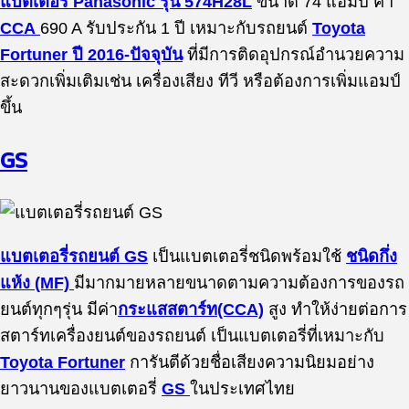
แบตเตอรี่ Panasonic รุ่น 574H28L
ขนาด 74 แอมป์ ค่า
CCA
690 A รับประกัน 1 ปี เหมาะกับรถยนต์
Toyota
Fortuner ปี 2016-ปัจจุบัน
ที่มีการติดอุปกรณ์อำนวยความ
สะดวกเพิ่มเติมเช่น เครื่องเสียง ทีวี หรือต้องการเพิ่มแอมป์
ขึ้น
GS
แบตเตอรี่รถยนต์ GS
เป็นแบตเตอรี่ชนิดพร้อมใช้
ชนิดกึ่ง
แห้ง (MF)
มีมากมายหลายขนาดตามความต้องการของรถ
ยนต์ทุกๆรุ่น มีค่า
กระแสสตาร์ท(CCA)
สูง ทำให้ง่ายต่อการ
สตาร์ทเครื่องยนต์ของรถยนต์ เป็นแบตเตอรี่ที่เหมาะกับ
Toyota Fortuner
การันตีด้วยชื่อเสียงความนิยมอย่าง
ยาวนานของแบตเตอรี่
GS
ในประเทศไทย