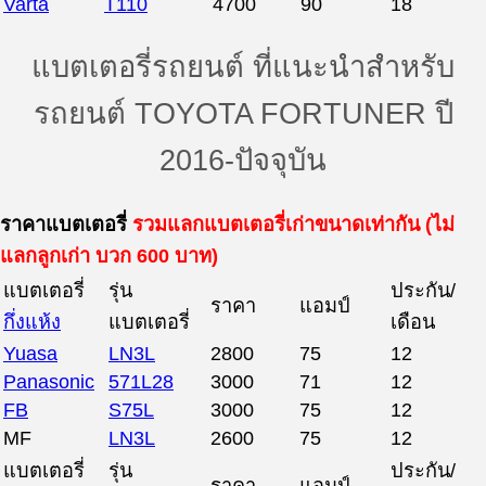
Varta
T110
4700
90
18
แบตเตอรี่รถยนต์ ที่แนะนำสำหรับ
รถยนต์ TOYOTA FORTUNER ปี
2016-ปัจจุบัน
ราคาแบตเตอรี่
รวมแลกแบตเตอรี่เก่าขนาดเท่ากัน (ไม่
แลกลูกเก่า บวก
600 บาท)
แบตเตอรี่
รุ่น
ประกัน/
ราคา
แอมป์
กึ่งแห้ง
แบตเตอรี่
เดือน
Yuasa
LN3L
2800
75
12
Panasonic
571L28
3000
71
12
FB
S75L
3000
75
12
MF
LN3L
2600
75
12
แบตเตอรี่
รุ่น
ประกัน/
ราคา
แอมป์