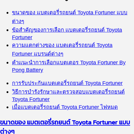
฿13,000.00.
฿11,000.00.
ขนาดของ แบตเตอรี่รถยนต์ Toyota Fortuner แบบ
ต่างๆ
ข้อสำคัญของการเลือก เเบตเตอรี่รถยนต์ Toyota
Fortuner
ความแตกต่างของ แบตเตอรี่รถยนต์ Toyota
Fortuner แบรนด์ต่างๆ
คำเเนะนำการเลือกแบตเตอร Toyota Fortuner By
Pong Battery
การรับประกันแบตเตอรี่รถยนต์ Toyota Fortuner
วิธีการบำรังรักษาและตรวจสอบแบตเตอรี่รถยนต์
Toyota Fortuner
เมื่อแบตเตอรี่รถยนต์ Toyota Fortuner ไฟหมด
ขนาดของ แบตเตอรี่รถยนต์ Toyota Fortuner แบบ
ต่างๆ