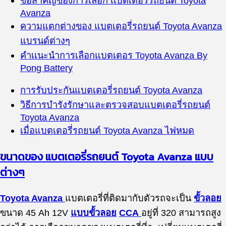
ข้อสำคัญของการเลือก เเบตเตอรี่รถยนต์ Toyota
Avanza
ความแตกต่างของ แบตเตอรี่รถยนต์ Toyota Avanza
แบรนด์ต่างๆ
คำเเนะนำการเลือกแบตเตอร Toyota Avanza By
Pong Battery
การรับประกันแบตเตอรี่รถยนต์ Toyota Avanza
วิธีการบำรังรักษาและตรวจสอบแบตเตอรี่รถยนต์
Toyota Avanza
เมื่อแบตเตอรี่รถยนต์ Toyota Avanza ไฟหมด
ขนาดของ แบตเตอรี่รถยนต์ Toyota Avanza แบบ
ต่างๆ
Toyota Avanza
แบตเตอรี่ที่ติดมากับตัวรถจะเป็น
ขั้วลอย
ขนาด 45 Ah 12V
แบบขั้วลอย
CCA
อยู่ที่ 320 สามารถสูง