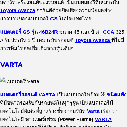
สตาร์ทเครื่องยนต์ของรถยนต์ เป็นแบตเตอรี่ที่เหมาะกับ
Toyota Avanza
การันตีด้วยชื่อเสียงความนิยมอย่าง
ยาวนานของแบตเตอรี่
GS
ในประเทศไทย
แบตเตอรี่ GS รุ่น 46B24R
ขนาด 45 แอมป์ ค่า
CCA
325
A รับประกัน 1 ปี เหมาะกับรถยนต์
Toyota Avanza
ที่ไม่มี
การเพิ่มโหลดเพิ่มเติมจากรุ่นเดิมๆ
VARTA
แบตเตอรี่รถยนต์ VARTA
เป็นแบตเตอรี่พร้อมใช้
ชนิดแห้ง
ที่มีขนาดรองรับกับรถยนต์ในทุกๆรุ่น เป็นแบตเตอรี่มี
เทคโนโลยีพิเศษที่ถูกสร้างขึ้นจากบริษัท
Varta
เรียกว่า
เทคโนโลยี
พาวเวอร์เฟรม (Power Frame)
VARTA