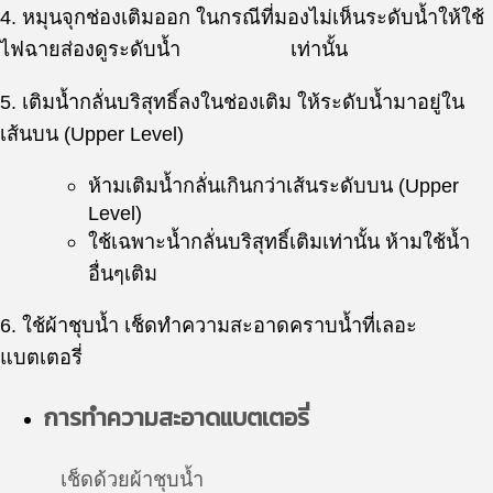
4. หมุนจุกช่องเติมออก ในกรณีที่มองไม่เห็นระดับน้ำให้ใช้
ไฟฉายส่องดูระดับน้ำ เท่านั้น
5. เติมน้ำกลั่นบริสุทธิ์ลงในช่องเติม ให้ระดับน้ำมาอยู่ใน
เส้นบน (Upper Level)
ห้ามเติมน้ำกลั่นเกินกว่าเส้นระดับบน (Upper
Level)
ใช้เฉพาะน้ำกลั่นบริสุทธิ์เติมเท่านั้น ห้ามใช้น้ำ
อื่นๆเติม
6. ใช้ผ้าชุบน้ำ เช็ดทำความสะอาดคราบน้ำที่เลอะ
แบตเตอรี่
การทำความสะอาดแบตเตอรี่
เช็ดด้วยผ้าชุบน้ำ