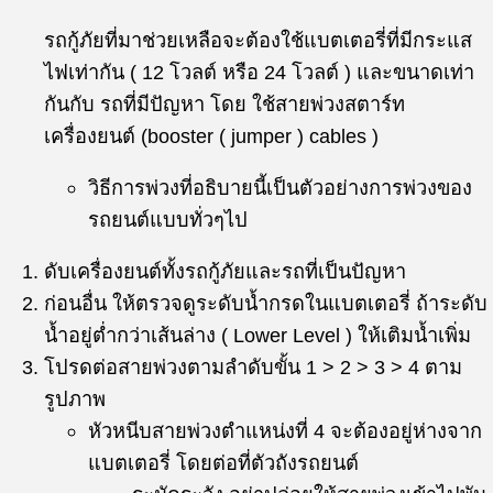
รถกู้ภัยที่มาช่วยเหลือจะต้องใช้แบตเตอรี่ที่มีกระแส
ไฟเท่ากัน ( 12 โวลต์ หรือ 24 โวลต์ ) และขนาดเท่า
กันกับ รถที่มีปัญหา โดย ใช้สายพ่วงสตาร์ท
เครื่องยนต์ (booster ( jumper ) cables )
วิธีการพ่วงที่อธิบายนี้เป็นตัวอย่างการพ่วงของ
รถยนต์แบบทั่วๆไป
ดับเครื่องยนต์ทั้งรถกู้ภัยและรถที่เป็นปัญหา
ก่อนอื่น ให้ตรวจดูระดับน้ำกรดในแบตเตอรี่ ถ้าระดับ
น้ำอยู่ต่ำกว่าเส้นล่าง ( Lower Level ) ให้เติมน้ำเพิ่ม
โปรดต่อสายพ่วงตามลำดับขั้น 1 > 2 > 3 > 4 ตาม
รูปภาพ
หัวหนีบสายพ่วงตำแหน่งที่ 4 จะต้องอยู่ห่างจาก
แบตเตอรี่ โดยต่อที่ตัวถังรถยนต์