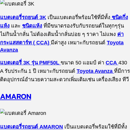
แบตเตอรี่รถยนต์ 3K
เป็นแบตเตอรี่พร้อมใช้ที่มีทั้ง
ชนิดกึ่ง
แห้ง
และ
ชนิดแห้ง
ที่มีขนาดรองรับกับรถยนต์ในทุกๆรุ่น
ไม่กินน้ำกลั่น ไม่ต้องเติมน้ำกลั่นบ่อย ๆ ราคา ไม่แพง
ค่า
กระแสสตาร์ท ( CCA)
มีค่าสูง เหมาะกับรถยนต์
Toyota
Avanza
แบตเตอรี่ 3K รุ่น PMF50L
ขนาด 50 แอมป์ ค่า
CCA
430
A รับประกัน 1 ปี เหมาะกับรถยนต์
Toyota Avanza
ที่มีการ
ติดอุปกรณ์อำนวยความสะดวกเพิ่มเติมเช่น เครื่องเสียง ทีวี
AMARON
แบตเตอรี่รถยนต์ AMARON
เป็นแบตเตอรี่พร้อมใช้ที่มีทั้ง