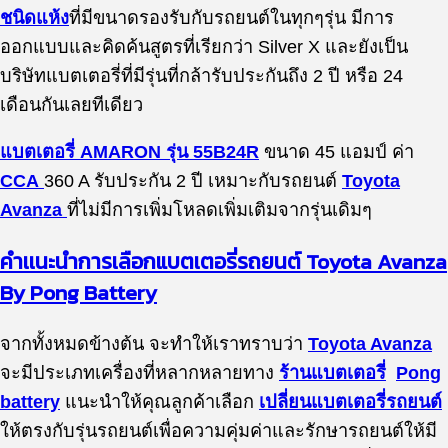
ชนิดแห้ง
ที่มีขนาดรองรับกับรถยนต์ในทุกๆรุ่น มีการ
ออกแบบและคิดค้นสูตรที่เรียกว่า Silver X และยังเป็น
บริษัทแบตเตอรี่ที่มีรุ่นที่กล้ารับประกันถึง 2 ปี หรือ 24
เดือนกันเลยทีเดียว
แบตเตอรี่ AMARON รุ่น 55B24R
ขนาด 45 แอมป์ ค่า
CCA
360 A รับประกัน 2 ปี เหมาะกับรถยนต์
Toyota
Avanza
ที่ไม่มีการเพิ่มโหลดเพิ่มเติมจากรุ่นเดิมๆ
คำเเนะนำการเลือกแบตเตอรี่รถยนต์ Toyota Avanza
By Pong Battery
จากทั้งหมดข้างต้น จะทำให้เราทราบว่า
Toyota Avanza
จะมีประเภทเครื่องที่หลากหลายทาง
ร้านแบตเตอรี่
Pong
battery
แนะนำให้คุณลูกค้าเลือก
เปลี่ยนแบตเตอรี่รถยนต์
ให้ตรงกับรุ่นรถยนต์เพื่อความคุ่มค่าและรักษารถยนต์ให้มี