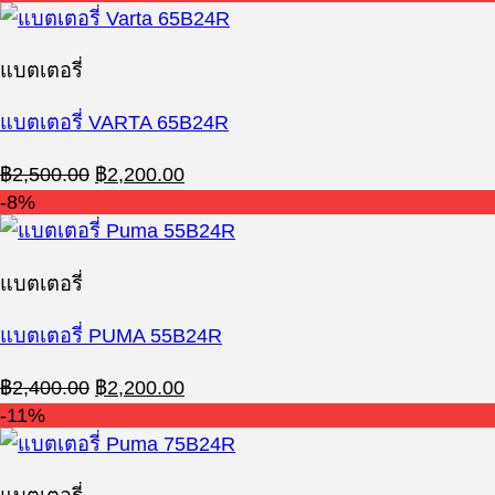
was:
is:
฿2,200.00.
฿2,000.00.
แบตเตอรี่
แบตเตอรี่ VARTA 65B24R
Original
Current
฿
2,500.00
฿
2,200.00
price
price
-8%
was:
is:
฿2,500.00.
฿2,200.00.
แบตเตอรี่
แบตเตอรี่ PUMA 55B24R
Original
Current
฿
2,400.00
฿
2,200.00
price
price
-11%
was:
is:
฿2,400.00.
฿2,200.00.