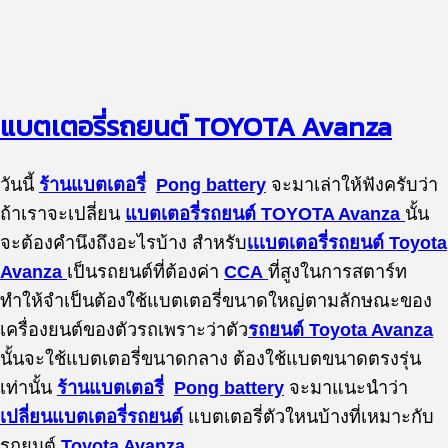
แบตเตอรี่รถยนต์ TOYOTA Avanza
วันนี้
ร้านแบตเตอรี่
Pong battery
จะมาเล่าให้ฟังครับว่า
ถ้าเราจะเปลี่ยน
แบตเตอรี่รถยนต์ TOYOTA Avanza
นั้น
จะต้องคำนึงถึงอะไรบ้าง สำหรับ
เ
เเบตเตอรี่รถยนต์ Toyota
Avanza
เป็นรถยนต์ที่ต้องค่า
CCA
ที่สูงในการสตาร์ท
ทำให้จำเป็นต้องใช้แบตเตอรี่ขนาดใหญ่ตามลักษณะของ
เครื่องยนต์ของตัวรถเพราะว่าตัว
รถยนต์ Toyota Avanza
นั้นจะใช้แบตเตอรี่ขนาดกลาง ต้องใช้แบตขนาดตรงรุ่น
เท่านั้น
ร้านแบตเตอรี่
Pong battery
จะมาแนะนำว่า
เปลี่ยนแบตเตอรี่รถยนต์
แบตเตอรี่ตัวใหนบ้างที่เหมาะกับ
รถยนต์
Toyota Avanza