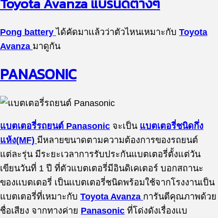
Toyota Avanza แบรนด์ต่างๆ
Pong battery
ได้คัดมาเเล้วว่าตัวไหนเหมาะกับ
Toyota
Avanza
มาดูกัน
PANASONIC
แบตเตอรี่รถยนต์ Panasonic
จะเป็น
แบตเตอรี่ชนิดกึ่ง
แห้ง(MF)
มีหลายขนาดตามความต้องการของรถยนต์
แต่ละรุ่น มีระยะเวลาการรับประกันแบตเตอรี่ตั้งแต่วัน
เขียนวันที่ 1 ปี ที่ตัวแบตเตอรี่มีอินดิเคเตอร์ บอกสถานะ
ของเเบตเตอรี่ เป็นเเบตเตอรี่ชนิดพร้อมใช้จากโรงงานเป็น
แบตเตอรี่ที่เหมาะกับ
Toyota Avanza
การันตีคุณภาพด้วย
ชื่อเสียง จากทางค่าย
Panasonic
ที่โด่งดังเรื่องเเบ