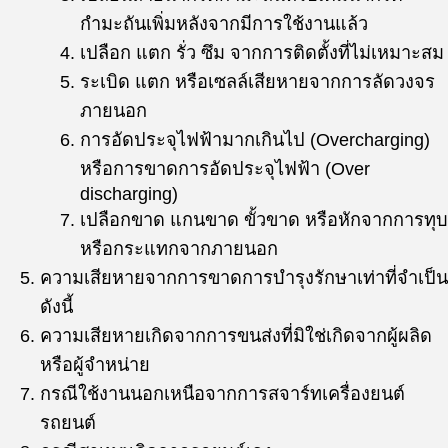
กำมะถันเพิ่มหลังจากมีการใช้งานแล้ว
เปลือก แตก รั่ว ซึม จากการติดตั้งที่ไม่เหมาะสม
ระเบิด แตก หรือเซลล์เสียหายจากการลัดวงจร
ภายนอก
การอัดประจุไฟฟ้ามากเกินไป (Overcharging)
หรือการขาดการอัดประจุไฟฟ้า (Over
discharging)
เปลือกขาด แกนขาด ขั้วขาด หรือหักจากการทุบ
หรือกระแทกจากภายนอก
ความเสียหายจากการขาดการบำรุงรักษาเท่าที่จำเป็น
ดังนี้
ความเสียหายเกิดจากการขนส่งที่มิใช่เกิดจากผู้ผลิด
หรือผู้จำหน่าย
กรณีใช้งานนอกเหนือจากการสจาร์ทเครื่องยนต์
รถยนต์