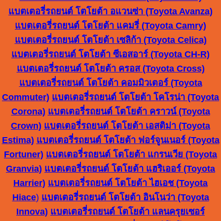
แบตเตอรี่รถยนต์ โตโยต้า อแวนซ่า (Toyota Avanza)
แบตเตอรี่รถยนต์ โตโยต้า แคมรี่ (Toyota Camry)
แบตเตอรี่รถยนต์ โตโยต้า เซลิก้า (Toyota Celica)
แบตเตอรี่รถยนต์ โตโยต้า ซีเอสอาร์ (Toyota CH-R)
แบตเตอรี่รถยนต์ โตโยต้า ครอส (Toyota Cross)
แบตเตอรี่รถยนต์ โตโยต้า คอมมิวเตอร์ (Toyota
Commuter)
แบตเตอรี่รถยนต์ โตโยต้า โคโรน่า (Toyota
Corona)
แบตเตอรี่รถยนต์ โตโยต้า คราวน์ (Toyota
Crown)
แบตเตอรี่รถยนต์ โตโยต้า เอสติม่า (Toyota
Estima)
แบตเตอรี่รถยนต์ โตโยต้า ฟอร์จูนเนอร์ (Toyota
Fortuner)
แบตเตอรี่รถยนต์ โตโยต้า แกรนเวีย (Toyota
Granvia)
แบตเตอรี่รถยนต์ โตโยต้า แฮริเออร์ (Toyota
Harrier)
แบตเตอรี่รถยนต์ โตโยต้า ไฮเอช (Toyota
Hiace
)
แบตเตอรี่รถยนต์ โตโยต้า อินโนว่า (Toyota
Innova)
แบตเตอรี่รถยนต์ โตโยต้า แลนครุยเซอร์