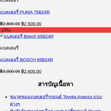
แบตเตอรี่
แบตเตอรี่ PUMA 75B24R
Original
Current
฿
2,800.00
฿
2,500.00
price
price
-13%
was:
is:
฿2,800.00.
฿2,500.00.
แบตเตอรี่
แบตเตอรี่ BOSCH 65B24R
Original
Current
฿
3,000.00
฿
2,600.00
price
price
was:
is:
สารบัญเนื้อหา
฿3,000.00.
฿2,600.00.
ขนาดของแบตเตอรี่รถยนต์ Toyota Avanza แบบ
ต่างๆ