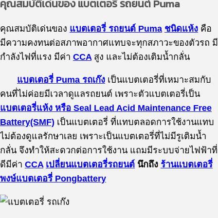
คุณสมบัติเด่นของ แบตเตอรี่ รถยนต์ Puma
คุณสมบัติเด่นของ
แบตเตอรี่ รถยนต์ Puma
ชนิดแห้ง
คือ
มีความคงทนต่อสภาพอากาศแทบจะทุกสภาวะของตัวรถ มี
กำลังไฟที่แรง มีค่า
CCA
สูง และไม่ต้องเติมน้ำกลั่น
แบตเตอรี่ Puma
รถเก๊ง
เป็นแบตเตอรี่ที่เหมาะสมกับ
คนที่ไม่ค่อยมีเวลาดูแลรถยนต์ เพราะตัวแบตเตอรี่เป็น
แบตเตอรี่แห้ง หรือ Seal Lead Acid Maintenance Free
Battery(SMF)
เป็นแบตเตอรี่ ที่แทบตลอดการใช้งานแทบ
ไม่ต้องดูแลรักษาเลย เพราะเป็นแบตเตอรี่ที่ไม่มีรูเติมน้ำ
กลั่น จึงทำให้สะดวกต่อการใช้งาน แถมมีระบบจ่ายไฟฟ้าที่
ดีมีค่า
CCA
เปลี่ยนแบตเตอรี่รถยนต์
นึกถึง
ร้านแบตเตอรี่
พงษ์แบตเตอรี่ Pongbattery