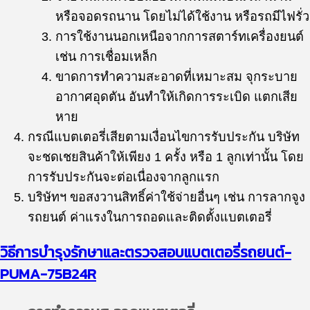
หรือจอดรถนาน โดยไม่ได้ใช้งาน หรือรถมีไฟรั่ว
การใช้งานนอกเหนือจากการสตาร์ทเครื่องยนต์
เช่น การเชื่อมเหล็ก
ขาดการทำความสะอาดที่เหมาะสม จุกระบาย
อากาศอุดตัน อันทำให้เกิดการระเบิด แตกเสีย
หาย
กรณีแบตเตอรี่เสียตามเงื่อนไขการรับประกัน บริษัท
จะชดเชยสินค้าให้เพียง 1 ครั้ง หรือ 1 ลูกเท่านั้น โดย
การรับประกันจะต่อเนื่องจากลูกแรก
บริษัทฯ ขอสงวานสิทธิ์ค่าใช้จ่ายอื่นๆ เช่น การลากจูง
รถยนต์ ค่าแรงในการถอดและติดตั้งแบตเตอรี่
วิธีการบำรุงรักษาและตรวจสอบแบตเตอรี่รถยนต์-
PUMA-75B24R