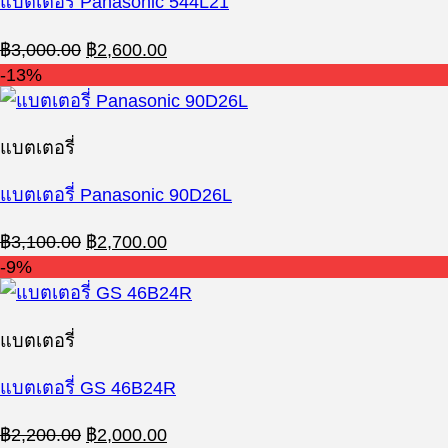
แบตเตอรี่ Panasonic 544L21
Original
Current
฿
3,000.00
฿
2,600.00
price
price
-13%
was:
is:
฿3,000.00.
฿2,600.00.
แบตเตอรี่
แบตเตอรี่ Panasonic 90D26L
Original
Current
฿
3,100.00
฿
2,700.00
price
price
-9%
was:
is:
฿3,100.00.
฿2,700.00.
แบตเตอรี่
แบตเตอรี่ GS 46B24R
Original
Current
฿
2,200.00
฿
2,000.00