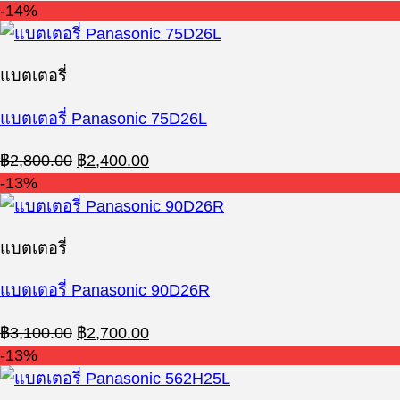
price
price
-14%
was:
is:
฿2,200.00.
฿2,000.00.
แบตเตอรี่
แบตเตอรี่ Panasonic 75D26L
Original
Current
฿
2,800.00
฿
2,400.00
price
price
-13%
was:
is:
฿2,800.00.
฿2,400.00.
แบตเตอรี่
แบตเตอรี่ Panasonic 90D26R
Original
Current
฿
3,100.00
฿
2,700.00
price
price
-13%
was:
is:
฿3,100.00.
฿2,700.00.