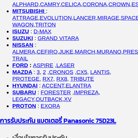
ALPHARD
,
CAMRY
,
CELICA
,
CORONA
,
CROWN
,
E
MITSUBISHI
:
ATTRAGE
,
EVOLUTION
,
LANCER
,
MIRAGE
,
SPAC
WAGON
,
TRITON
ISUZU
:
D-MAX
SUZUKI
:
GRAND VITARA
NISSAN
:
ALMERA
,
CEFIRO
,
JUKE
,
MARCH
,
MURANO
,
PRES
TRAIL
FORD
:
ASPIRE
,
LASER
MAZDA
:
3
,
2
,
CRONOS
,
CX5
,
LANTIS
,
PROTEGE
,
RX7
,
RX8
,
TRIBUTE
HYUNDAI
:
ACCENT
,
ELANTRA
SUBARU
:
FORESTER
,
IMPREZA
,
LEGACY
,
OUTBACK
,
XV
PROTON
:
EXORA
การรับประกัน แบตเตอรี่
Panasonic 75
D23L
เงื่อนไขการรับประกัน