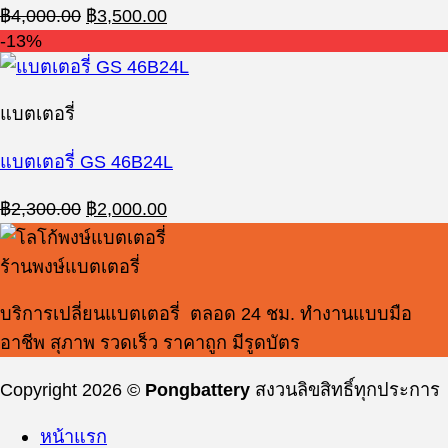
Original
Current
฿
4,000.00
฿
3,500.00
price
price
-13%
was:
is:
฿4,000.00.
฿3,500.00.
แบตเตอรี่
แบตเตอรี่ GS 46B24L
Original
Current
฿
2,300.00
฿
2,000.00
price
price
was:
is:
ร้านพงษ์แบตเตอรี่
฿2,300.00.
฿2,000.00.
บริการเปลี่ยนแบตเตอรี่ ตลอด 24 ชม. ทำงานแบบมือ
อาชีพ สุภาพ รวดเร็ว ราคาถูก มีรูดบัตร
Copyright 2026 ©
Pongbattery
สงวนลิขสิทธิ์ทุกประการ
หน้าแรก