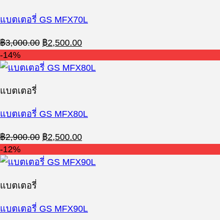
แบตเตอรี่ GS MFX70L
Original
Current
฿
3,000.00
฿
2,500.00
price
price
-14%
was:
is:
฿3,000.00.
฿2,500.00.
แบตเตอรี่
แบตเตอรี่ GS MFX80L
Original
Current
฿
2,900.00
฿
2,500.00
price
price
-12%
was:
is:
฿2,900.00.
฿2,500.00.
แบตเตอรี่
แบตเตอรี่ GS MFX90L