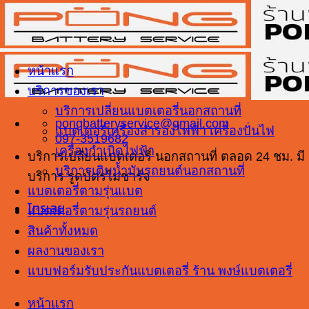
ข้าม
ไป
ยัง
เนื้อหา
หน้าแรก
บริการของเรา
บริการเปลี่ยนแบตเตอรี่นอกสถานที่
pongbatteryservice@gmail.com
แบตเตอรี่เครื่องสำรองไฟฟ้า เครื่องปั่นไฟ
097-3519682
เครื่องกำเนิดไฟฟ้า
บริการเปลี่ยนแบตเตอรี่ นอกสถานที่ ตลอด 24 ชม. มี
บริการเติมน้ำมันรถยนต์นอกสถานที่
บริการ รูดบัตรไม่ชาร์จ
แบตเตอรี่ตามรุ่นแบต
โทรเลย
แบตเตอรี่ตามรุ่นรถยนต์
สินค้าทั้งหมด
ผลงานของเรา
แบบฟอร์มรับประกันแบตเตอรี่ ร้าน พงษ์แบตเตอรี่
หน้าแรก