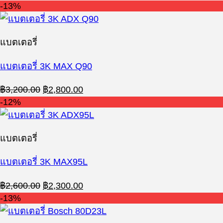
price
price
-13%
was:
is:
฿3,800.00.
฿3,300.00.
แบตเตอรี่
แบตเตอรี่ 3K MAX Q90
Original
Current
฿
3,200.00
฿
2,800.00
price
price
-12%
was:
is:
฿3,200.00.
฿2,800.00.
แบตเตอรี่
แบตเตอรี่ 3K MAX95L
Original
Current
฿
2,600.00
฿
2,300.00
price
price
-13%
was:
is:
฿2,600.00.
฿2,300.00.