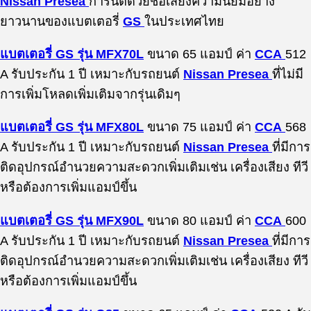
Nissan Presea
การันตีด้วยชื่อเสียงความนิยมอย่าง
ยาวนานของแบตเตอรี่
GS
ในประเทศไทย
แบตเตอรี่ GS รุ่น MFX70L
ขนาด 65 แอมป์ ค่า
CCA
512
A รับประกัน 1 ปี เหมาะกับรถยนต์
Nissan Presea
ที่ไม่มี
การเพิ่มโหลดเพิ่มเติมจากรุ่นเดิมๆ
แบตเตอรี่ GS รุ่น MFX80L
ขนาด 75 แอมป์ ค่า
CCA
568
A รับประกัน 1 ปี เหมาะกับรถยนต์
Nissan Presea
ที่มีการ
ติดอุปกรณ์อำนวยความสะดวกเพิ่มเติมเช่น เครื่องเสียง ทีวี
หรือต้องการเพิ่มแอมป์ขึ้น
แบตเตอรี่ GS รุ่น MFX90L
ขนาด 80 แอมป์ ค่า
CCA
600
A รับประกัน 1 ปี เหมาะกับรถยนต์
Nissan Presea
ที่มีการ
ติดอุปกรณ์อำนวยความสะดวกเพิ่มเติมเช่น เครื่องเสียง ทีวี
หรือต้องการเพิ่มแอมป์ขึ้น