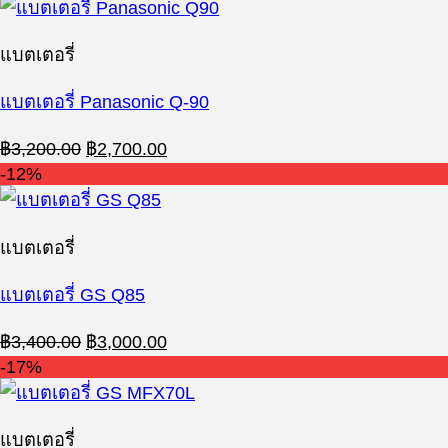
฿3,100.00.
฿2,700.00.
แบตเตอรี่
แบตเตอรี่ Panasonic Q-90
Original
Current
฿
3,200.00
฿
2,700.00
price
price
-12%
was:
is:
฿3,200.00.
฿2,700.00.
แบตเตอรี่
แบตเตอรี่ GS Q85
Original
Current
฿
3,400.00
฿
3,000.00
price
price
-17%
was:
is:
฿3,400.00.
฿3,000.00.
แบตเตอรี่