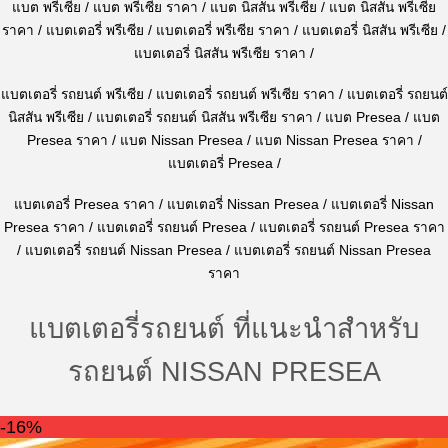
แบต พรีเซีย / แบต พรีเซีย ราคา / แบต นิสสัน พรีเซีย / แบต นิสสัน พรีเซีย
ราคา / แบตเตอรี่ พรีเซีย / แบตเตอรี่ พรีเซีย ราคา / แบตเตอรี่ นิสสัน พรีเซีย /
แบตเตอรี่ นิสสัน พรีเซีย ราคา /
แบตเตอรี่ รถยนต์ พรีเซีย / แบตเตอรี่ รถยนต์ พรีเซีย ราคา / แบตเตอรี่ รถยนต์
นิสสัน พรีเซีย / แบตเตอรี่ รถยนต์ นิสสัน พรีเซีย ราคา / แบต Presea / แบต
Presea ราคา / แบต Nissan Presea / แบต Nissan Presea ราคา /
แบตเตอรี่ Presea /
แบตเตอรี่ Presea ราคา / แบตเตอรี่ Nissan Presea / แบตเตอรี่ Nissan
Presea ราคา / แบตเตอรี่ รถยนต์ Presea / แบตเตอรี่ รถยนต์ Presea ราคา
/ แบตเตอรี่ รถยนต์ Nissan Presea / แบตเตอรี่ รถยนต์ Nissan Presea
ราคา
แบตเตอรี่รถยนต์ ที่แนะนำสำหรับ
รถยนต์ NISSAN PRESEA
-16%