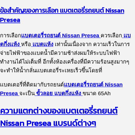
ข้อสำคัญของการเลือก เเบตเตอรี่รถยนต์ Nissan
Presea
การเลือก
เเบตเตอรี่รถยนต์ Nissan Presea
ควรเลือก
เเบ
ตกึ่งเเห้ง
หรือ
เเบตเเห้ง
เท่านั้นเนื่องจาก ความเร็วในการ
จ่ายไฟฟ้าของเเบตน้ำมีความช้าส่งผมให้ระบบไฟฟ้า
ทำงานได้ไม่เต็มที่ อีกทั้งห้องเครื่องที่มีความร้อนสูงมากๆ
จะทำให้น้ำกลั่นเเบตเตอรี่ระเหยเร็วขึ้นโดยที่
เเบตเตอรี่ที่ติดมากับรถยนต์
เเบตเตอรี่รถยนต์ Nissan
Presea
จะเป็น
ขั้วลอย
แบตกึ่งแห้ง
ขนาด 65Ah
ความแตกต่างของแบตเตอรี่รถยนต์
Nissan Presea แบรนด์ต่างๆ