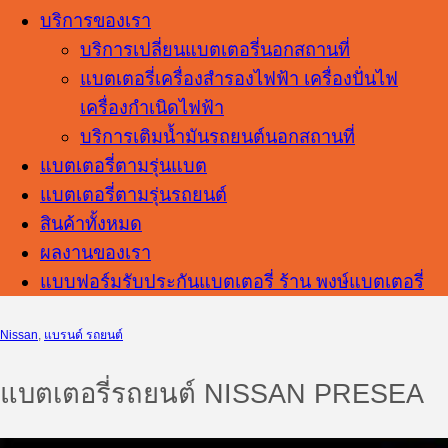
บริการของเรา
บริการเปลี่ยนแบตเตอรี่นอกสถานที่
แบตเตอรี่เครื่องสำรองไฟฟ้า เครื่องปั่นไฟ
เครื่องกำเนิดไฟฟ้า
บริการเติมน้ำมันรถยนต์นอกสถานที่
แบตเตอรี่ตามรุ่นแบต
แบตเตอรี่ตามรุ่นรถยนต์
สินค้าทั้งหมด
ผลงานของเรา
แบบฟอร์มรับประกันแบตเตอรี่ ร้าน พงษ์แบตเตอรี่
Nissan
,
แบรนด์ รถยนต์
แบตเตอรี่รถยนต์ NISSAN PRESEA