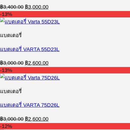
Original
Current
฿
3,400.00
฿
3,000.00
price
price
-13%
was:
is:
฿3,400.00.
฿3,000.00.
แบตเตอรี่
แบตเตอรี่ VARTA 55D23L
Original
Current
฿
3,000.00
฿
2,600.00
price
price
-13%
was:
is:
฿3,000.00.
฿2,600.00.
แบตเตอรี่
แบตเตอรี่ VARTA 75D26L
Original
Current
฿
3,000.00
฿
2,600.00
price
price
-12%