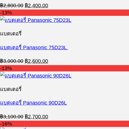
Original
Current
฿
2,800.00
฿
2,400.00
price
price
-13%
was:
is:
฿2,800.00.
฿2,400.00.
แบตเตอรี่
แบตเตอรี่ Panasonic 75D23L
Original
Current
฿
3,000.00
฿
2,600.00
price
price
-13%
was:
is:
฿3,000.00.
฿2,600.00.
แบตเตอรี่
แบตเตอรี่ Panasonic 90D26L
Original
Current
฿
3,100.00
฿
2,700.00
price
price
-16%
was:
is: