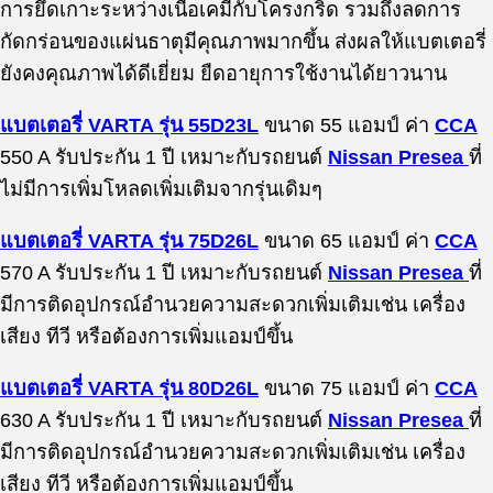
การยึดเกาะระหว่างเนื้อเคมีกับโครงกริด รวมถึงลดการ
กัดกร่อนของแผ่นธาตุมีคุณภาพมากขึ้น ส่งผลให้แบตเตอรี่
ยังคงคุณภาพได้ดีเยี่ยม ยืดอายุการใช้งานได้ยาวนาน
แบตเตอรี่ VARTA รุ่น 55D23L
ขนาด 55 แอมป์ ค่า
CCA
550 A รับประกัน 1 ปี เหมาะกับรถยนต์
Nissan Presea
ที่
ไม่มีการเพิ่มโหลดเพิ่มเติมจากรุ่นเดิมๆ
แบตเตอรี่ VARTA รุ่น 75D26L
ขนาด 65 แอมป์ ค่า
CCA
570 A รับประกัน 1 ปี เหมาะกับรถยนต์
Nissan Presea
ที่
มีการติดอุปกรณ์อำนวยความสะดวกเพิ่มเติมเช่น เครื่อง
เสียง ทีวี หรือต้องการเพิ่มแอมป์ขึ้น
แบตเตอรี่ VARTA รุ่น 80D26L
ขนาด 75 แอมป์ ค่า
CCA
630 A รับประกัน 1 ปี เหมาะกับรถยนต์
Nissan Presea
ที่
มีการติดอุปกรณ์อำนวยความสะดวกเพิ่มเติมเช่น เครื่อง
เสียง ทีวี หรือต้องการเพิ่มแอมป์ขึ้น