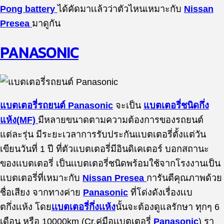
Pong battery
ได้คัดมาเเล้วว่าตัวไหนเหมาะกับ
Nissan
Presea
มาดูกัน
PANASONIC
แบตเตอรี่รถยนต์ Panasonic
จะเป็น
แบตเตอรี่ชนิดกึ่ง
แห้ง(MF)
มีหลายขนาดตามความต้องการของรถยนต์
แต่ละรุ่น มีระยะเวลาการรับประกันแบตเตอรี่ตั้งแต่วัน
เขียนวันที่ 1 ปี ที่ตัวแบตเตอรี่มีอินดิเคเตอร์ บอกสถานะ
ของเเบตเตอรี่ เป็นเเบตเตอรี่ชนิดพร้อมใช้จากโรงงานเป็น
แบตเตอรี่ที่เหมาะกับ
Nissan Presea
การันตีคุณภาพด้วย
ชื่อเสียง จากทางค่าย
Panasonic
ที่โด่งดังเรื่องเเบ
ตกึ่งเเห้ง โดย
เเบตเตอรี่กึ่งเเห้ง
นั้นจะต้องดูแลรักษา ทุกๆ 6
เดือน หรือ 10000km (Cr.คู่มือเเบตเตอรี่
Panasonic
) รา