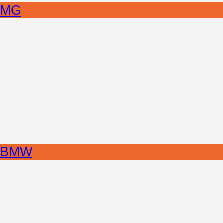
MG
BMW