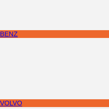
BENZ
VOLVO