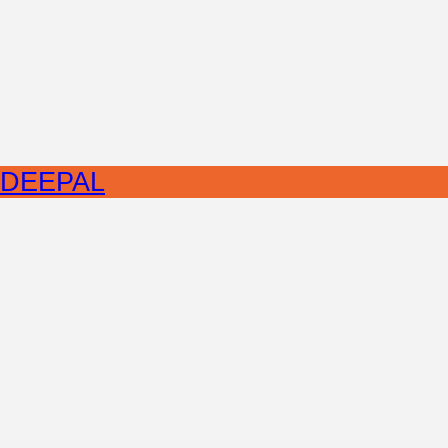
DEEPAL