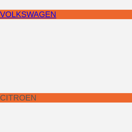
VOLKSWAGEN
CITROEN