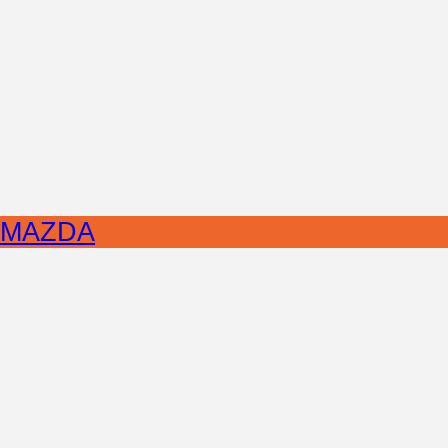
MAZDA