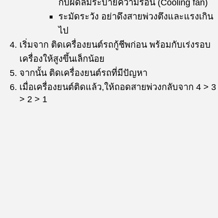
กับผัดลมระบายความร้อน (Cooling fan)
ระมัดระวัง อย่าดึงสายพ่วงตึงและแรงเกิน
ไป
เริ่มจาก ติดเครื่องยนต์รถกู้ชีพก่อน พร้อมกับเร่งรอบ
เครื่องให้สูงขึ้นเล็กน้อย
จากนั้น ติดเครื่องยนต์รถที่มีปัญหา
เมื่อเครื่องยนต์ติดแล้ว,ให้ถอดสายพ่วงกลับจาก 4 > 3
> 2 > 1