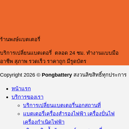
฿4,000.00.
฿3,500.00.
ร้านพงษ์แบตเตอรี่
บริการเปลี่ยนแบตเตอรี่ ตลอด 24 ชม. ทำงานแบบมือ
อาชีพ สุภาพ รวดเร็ว ราคาถูก มีรูดบัตร
Copyright 2026 ©
Pongbattery
สงวนลิขสิทธิ์ทุกประการ
หน้าแรก
บริการของเรา
บริการเปลี่ยนแบตเตอรี่นอกสถานที่
แบตเตอรี่เครื่องสำรองไฟฟ้า เครื่องปั่นไฟ
เครื่องกำเนิดไฟฟ้า