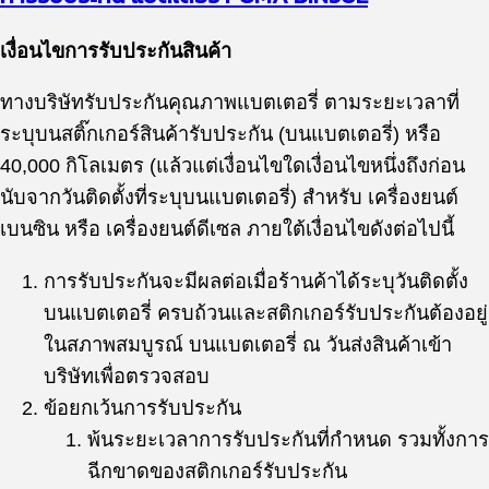
เงื่อนไขการรับประกันสินค้า
ทางบริษัทรับประกันคุณภาพแบตเตอรี่ ตามระยะเวลาที่
ระบุบนสติ๊กเกอร์สินค้ารับประกัน (บนแบตเตอรี่) หรือ
40,000 กิโลเมตร (แล้วแต่เงื่อนไขใดเงื่อนไขหนึ่งถึงก่อน
นับจากวันติดตั้งที่ระบุบนแบตเตอรี่) สำหรับ เครื่องยนต์
เบนซิน หรือ เครื่องยนต์ดีเซล ภายใต้เงื่อนไขดังต่อไปนี้
การรับประกันจะมีผลต่อเมื่อร้านค้าได้ระบุวันติดตั้ง
บนแบตเตอรี่ ครบถ้วนและสติกเกอร์รับประกันต้องอยู่
ในสภาพสมบูรณ์ บนแบตเตอรี่ ณ วันส่งสินค้าเข้า
บริษัทเพื่อตรวจสอบ
ข้อยกเว้นการรับประกัน
พ้นระยะเวลาการรับประกันที่กำหนด รวมทั้งการ
ฉีกขาดของสติกเกอร์รับประกัน