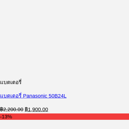
แบตเตอรี่
แบตเตอรี่ Panasonic 50B24L
Original
Current
฿
2,200.00
฿
1,900.00
price
price
-13%
was:
is:
฿2,200.00.
฿1,900.00.