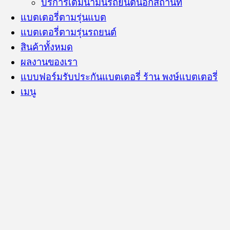
บริการเติมน้ำมันรถยนต์นอกสถานที่
แบตเตอรี่ตามรุ่นแบต
แบตเตอรี่ตามรุ่นรถยนต์
สินค้าทั้งหมด
ผลงานของเรา
แบบฟอร์มรับประกันแบตเตอรี่ ร้าน พงษ์แบตเตอรี่
เมนู