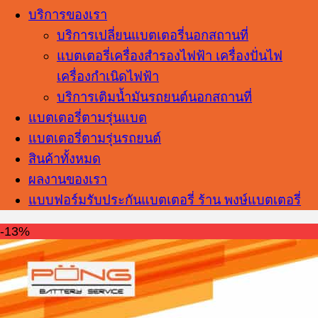
บริการของเรา
บริการเปลี่ยนแบตเตอรี่นอกสถานที่
แบตเตอรี่เครื่องสำรองไฟฟ้า เครื่องปั่นไฟ
เครื่องกำเนิดไฟฟ้า
บริการเติมน้ำมันรถยนต์นอกสถานที่
แบตเตอรี่ตามรุ่นแบต
แบตเตอรี่ตามรุ่นรถยนต์
สินค้าทั้งหมด
ผลงานของเรา
แบบฟอร์มรับประกันแบตเตอรี่ ร้าน พงษ์แบตเตอรี่
-13%