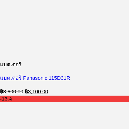
แบตเตอรี่
แบตเตอรี่ Panasonic 115D31R
Original
Current
฿
3,600.00
฿
3,100.00
price
price
-13%
was:
is:
฿3,600.00.
฿3,100.00.