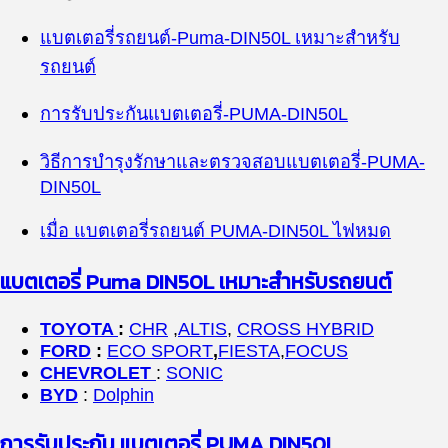
แบตเตอรี่รถยนต์-Puma-
DIN50L
เหมาะสำหรับ
รถยนต์
การรับประกันแบตเตอรี่-PUMA-
DIN50L
วิธีการบำรุงรักษาและตรวจสอบแบตเตอรี่-PUMA-
DIN50L
เมื่อ แบตเตอรี่รถยนต์ PUMA-
DIN50L
ไฟหมด
แบตเตอรี่ Puma
DIN50L
เหมาะสำหรับรถยนต์
TOYOTA
:
CHR
,
ALTIS
,
CROSS HYBRID
FORD
:
ECO SPORT
,
FIESTA
,
FOCUS
CHEVROLET
:
SONIC
BYD
:
Dolphin
การรับประกัน แบตเตอรี่ PUMA
DIN50L