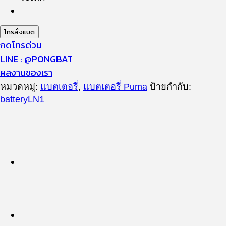
โทรสั่งแบต
กดโทรด่วน
LINE : @PONGBAT
ผลงานของเรา
หมวดหมู่:
แบตเตอรี่
,
แบตเตอรี่ Puma
ป้ายกำกับ:
batteryLN1