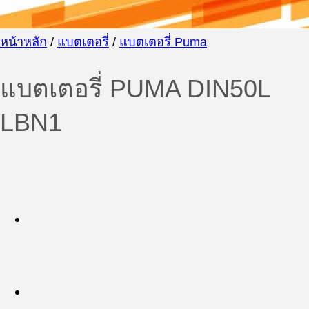
หน้าหลัก
/
แบตเตอรี่
/
แบตเตอรี่ Puma
แบตเตอรี่ PUMA DIN50L
LBN1