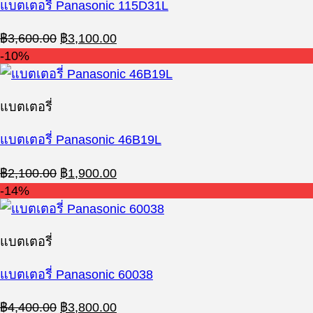
แบตเตอรี่ Panasonic 115D31L
Original
Current
฿
3,600.00
฿
3,100.00
price
price
-10%
was:
is:
฿3,600.00.
฿3,100.00.
แบตเตอรี่
แบตเตอรี่ Panasonic 46B19L
Original
Current
฿
2,100.00
฿
1,900.00
price
price
-14%
was:
is:
฿2,100.00.
฿1,900.00.
แบตเตอรี่
แบตเตอรี่ Panasonic 60038
Original
Current
฿
4,400.00
฿
3,800.00