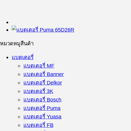
หมวดหมูสืนค้า
แบตเตอรี่
แบตเตอรี่ MF
แบตเตอรี่ Banner
แบตเตอรี่ Delkor
แบตเตอรี่ 3K
แบตเตอรี่ Bosch
แบตเตอรี่ Puma
แบตเตอรี่ Yuasa
แบตเตอรี่ FB