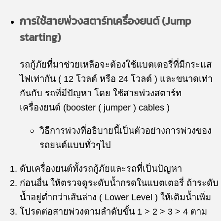
การใช้สายพ่วงสตาร์ทเครื่องยนต์ (Jump
starting)
รถกู้ภัยที่มาช่วยเหลือจะต้องใช้แบตเตอรี่ที่มีกระแส
ไฟเท่ากัน ( 12 โวลต์ หรือ 24 โวลต์ ) และขนาดเท่า
กันกับ รถที่มีปัญหา โดย ใช้สายพ่วงสตาร์ท
เครื่องยนต์ (booster ( jumper ) cables )
วิธีการพ่วงที่อธิบายนี้เป็นตัวอย่างการพ่วงของ
รถยนต์แบบทั่วๆไป
ดับเครื่องยนต์ทั้งรถกู้ภัยและรถที่เป็นปัญหา
ก่อนอื่น ให้ตรวจดูระดับน้ำกรดในแบตเตอรี่ ถ้าระดับ
น้ำอยู่ต่ำกว่าเส้นล่าง ( Lower Level ) ให้เติมน้ำเพิ่ม
โปรดต่อสายพ่วงตามลำดับขั้น 1 > 2 > 3 > 4 ตาม