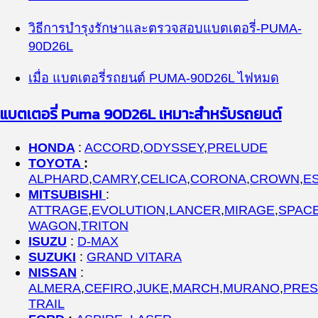
วิธีการบำรุงรักษาและตรวจสอบแบตเตอรี่-PUMA-
90D26L
เมื่อ แบตเตอรี่รถยนต์ PUMA-
90D26L
ไฟหมด
แบตเตอรี่ Puma
90D26L
เหมาะสำหรับรถยนต์
HONDA
:
ACCORD
,
ODYSSEY
,
PRELUDE
TOYOTA
:
ALPHARD
,
CAMRY
,
CELICA
,
CORONA
,
CROWN
,
E
MITSUBISHI
:
ATTRAGE
,
EVOLUTION
,
LANCER
,
MIRAGE
,
SPAC
WAGON
,
TRITON
ISUZU
:
D-MAX
SUZUKI
:
GRAND VITARA
NISSAN
:
ALMERA
,
CEFIRO
,
JUKE
,
MARCH
,
MURANO
,
PRES
TRAIL