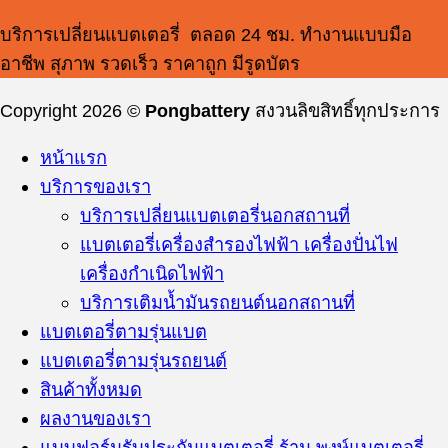
บริการเปลี่ยนแบตเตอรี่ ตลอด 24 ชม. ทำงานแบบมือ
อาชีพ สุภาพ รวดเร็ว ราคาถูก มีรูดบัตร
Copyright 2026 ©
Pongbattery
สงวนลิขสิทธิ์ทุกประการ
หน้าแรก
บริการของเรา
บริการเปลี่ยนแบตเตอรี่นอกสถานที่
แบตเตอรี่เครื่องสำรองไฟฟ้า เครื่องปั่นไฟ
เครื่องกำเนิดไฟฟ้า
บริการเติมน้ำมันรถยนต์นอกสถานที่
แบตเตอรี่ตามรุ่นแบต
แบตเตอรี่ตามรุ่นรถยนต์
สินค้าทั้งหมด
ผลงานของเรา
แบบฟอร์มรับประกันแบตเตอรี่ ร้าน พงษ์แบตเตอรี่