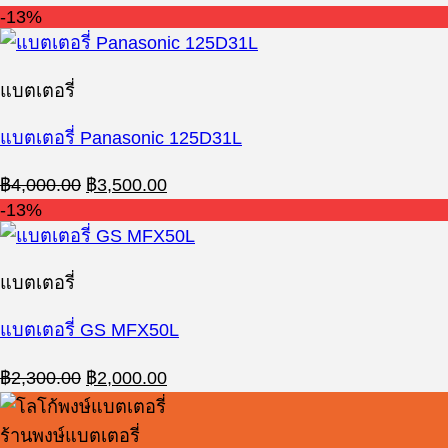
price
price
-13%
was:
is:
฿4,400.00.
฿3,800.00.
แบตเตอรี่
แบตเตอรี่ Panasonic 125D31L
Original
Current
฿
4,000.00
฿
3,500.00
price
price
-13%
was:
is:
฿4,000.00.
฿3,500.00.
แบตเตอรี่
แบตเตอรี่ GS MFX50L
Original
Current
฿
2,300.00
฿
2,000.00
price
price
was:
is:
ร้านพงษ์แบตเตอรี่
฿2,300.00.
฿2,000.00.