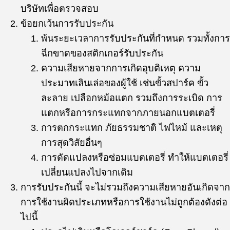
บริษัทเพื่อตรวจสอบ
ข้อยกเว้นการรับประกัน
พ้นระยะเวลาการรับประกันที่กำหนด รวมทั้งการ
ฉีกขาดของสติกเกอร์รับประกัน
ความเสียหายจากการเกิดอุบติเหตุ ความ
ประมาทเลินเล่อของผู้ใช้ เช่นขั้วสปาร์ค ขั้ว
ละลาย เปลือกหม้อแตก รวมถึงการระเบิด การ
แตกหรือการกระแทกจากภายนอกแบตเตอรี่
การตกกระแทก ภัยธรรมชาติ ไฟไหม้ และเหตุ
การสุดวิสัยอื่นๆ
การดัดแปลงหรือซ่อมแบตเตอรี่ ทำให้แบตเตอรี่
เปลี่ยนแปลงไปจากเดิม
การรับประกันนี้ จะไม่รวมถึงความเสียหายอันเกิดจาก
การใช้งานผิดประเภทหรือการใช้งานไม่ถูกต้องดังต่อ
ไปนี้