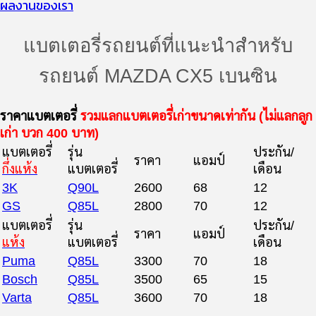
ผลงานของเรา
แบตเตอรี่รถยนต์ที่แนะนำสำหรับ
รถยนต์ MAZDA CX5 เบนซิน
ราคาแบตเตอรี่
รวมแลกแบตเตอรี่เก่าขนาดเท่ากัน (ไม่แลกลูก
เก่า บวก
400 บาท)
แบตเตอรี่
รุ่น
ประกัน/
ราคา
แอมป์
กึ่งแห้ง
แบตเตอรี่
เดือน
3K
Q90L
2600
68
12
GS
Q85L
2800
70
12
แบตเตอรี่
รุ่น
ประกัน/
ราคา
แอมป์
แห้ง
แบตเตอรี่
เดือน
Puma
Q85L
3300
70
18
Bosch
Q85L
3500
65
15
Varta
Q85L
3600
70
18