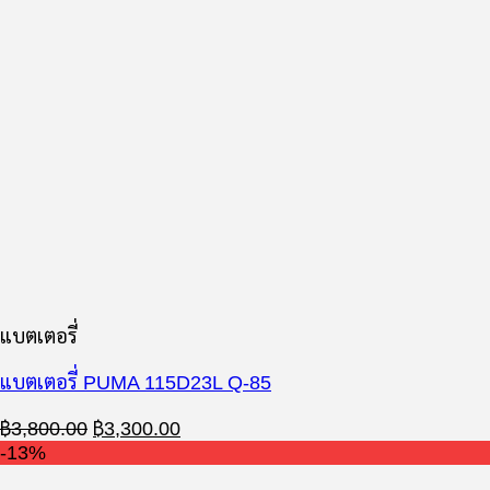
฿4,200.00.
฿3,600.00.
แบตเตอรี่
แบตเตอรี่ PUMA 115D23L Q-85
Original
Current
฿
3,800.00
฿
3,300.00
price
price
-13%
was:
is: