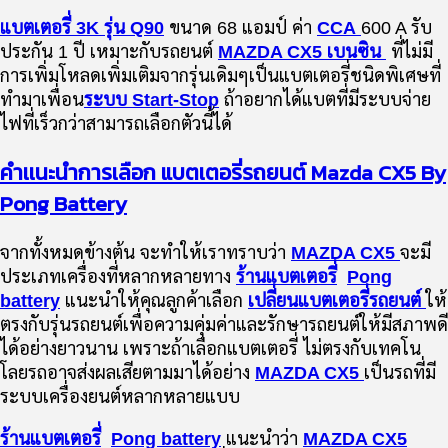
แบตเตอรี่ 3K รุ่น Q90
ขนาด 68 แอมป์ ค่า
CCA
600 A รับ
ประกัน 1 ปี เหมาะกับรถยนต์
MAZDA CX5 เบนซิน
ที่ไม่มี
การเพิ่มโหลดเพิ่มเติมจากรุ่นเดิมๆเป็นแบตเตอรี่ชนิดพิเศษที่
ทำมาเพื่อน
ระบบ Start-Stop
ถ้าอยากได้แบตที่มีระบบจ่าย
ไฟที่เร็วกว่าสามารถเลือกตัวนี้ได้
คำเเนะนำการเลือก แบตเตอรี่รถยนต์ Mazda CX5 By
Pong Battery
จากทั้งหมดข้างต้น จะทำให้เราทราบว่า
MAZDA CX5
จะมี
ประเภทเครื่องที่หลากหลายทาง
ร้านแบตเตอรี่
Pong
battery
แนะนำให้คุณลูกค้าเลือก
เปลี่ยนแบตเตอรี่รถยนต์
ให้
ตรงกับรุ่นรถยนต์เพื่อความคุ่มค่าและรักษารถยนต์ให้มีสภาพดี
ได้อย่างยาวนาน เพราะถ้าเลือกแบตเตอรี่ ไม่ตรงกับเทคโน
โลยรถอาจส่งผลเสียตามมาได้อย่าง
MAZDA CX5
เป็นรถที่มี
ระบบเครื่องยนต์หลากหลายแบบ
ร้านแบตเตอรี่
Pong battery
แนะนำว่า
MAZDA CX5