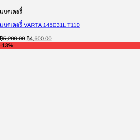
แบตเตอรี่
แบตเตอรี่ VARTA 145D31L T110
Original
Current
฿
5,200.00
฿
4,600.00
price
price
-13%
was:
is:
฿5,200.00.
฿4,600.00.