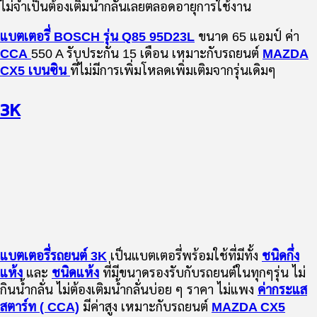
ไม่จำเป็นต้องเติมน้ำกลั่นเลยตลอดอายุการใช้งาน
แบตเตอรี่ BOSCH รุ่น Q85 95D23L
ขนาด 65 แอมป์ ค่า
CCA
550 A รับประกัน 15 เดือน เหมาะกับรถยนต์
MAZDA
CX5 เบนซิน
ที่ไม่มีการเพิ่มโหลดเพิ่มเติมจากรุ่นเดิมๆ
3K
แบตเตอรี่รถยนต์ 3K
เป็นแบตเตอรี่พร้อมใช้ที่มีทั้ง
ชนิดกึ่ง
แห้ง
และ
ชนิดแห้ง
ที่มีขนาดรองรับกับรถยนต์ในทุกๆรุ่น ไม่
กินน้ำกลั่น ไม่ต้องเติมน้ำกลั่นบ่อย ๆ ราคา ไม่แพง
ค่ากระแส
สตาร์ท ( CCA)
มีค่าสูง เหมาะกับรถยนต์
MAZDA CX5