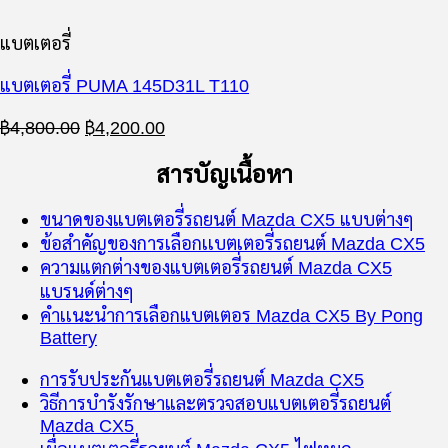
แบตเตอรี่
แบตเตอรี่ PUMA 145D31L T110
Original
Current
฿
4,800.00
฿
4,200.00
price
price
was:
is:
สารบัญเนื้อหา
฿4,800.00.
฿4,200.00.
ขนาดของแบตเตอรี่รถยนต์ Mazda CX5 แบบต่างๆ
ข้อสำคัญของการเลือกเเบตเตอรี่รถยนต์ Mazda CX5
ความแตกต่างของแบตเตอรี่รถยนต์ Mazda CX5
แบรนด์ต่างๆ
คำเเนะนำการเลือกแบตเตอร Mazda CX5 By Pong
Battery
การรับประกันแบตเตอรี่รถยนต์ Mazda CX5
วิธีการบำรังรักษาและตรวจสอบแบตเตอรี่รถยนต์
Mazda CX5