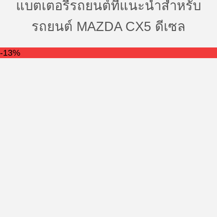
แบตเตอรี่รถยนต์ที่แนะนำสำหรับ
฿4,000.00.
฿3,500.00.
รถยนต์ MAZDA CX5 ดีเซล
-13%