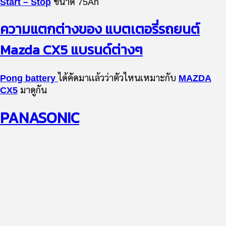
Start – Stop
ขนาด 75Ah
ความแตกต่างของ แบตเตอรี่รถยนต์
Mazda CX5 แบรนด์ต่างๆ
Pong battery
ได้คัดมาเเล้วว่าตัวไหนเหมาะกับ
MAZDA
CX5
มาดูกัน
PANASONIC