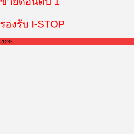
ขายดีอันดับ 1
฿4,800.00.
฿4,200.00.
รองรับ I-STOP
-12%