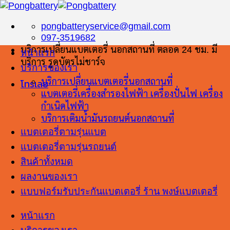
ข้าม
ไป
pongbatteryservice@gmail.com
ยัง
097-3519682
เนื้อหา
บริการเปลี่ยนแบตเตอรี่ นอกสถานที่ ตลอด 24 ชม. มี
หน้าแรก
บริการ รูดบัตรไม่ชาร์จ
บริการของเรา
บริการเปลี่ยนแบตเตอรี่นอกสถานที่
โทรเลย
แบตเตอรี่เครื่องสำรองไฟฟ้า เครื่องปั่นไฟ เครื่อง
กำเนิดไฟฟ้า
บริการเติมน้ำมันรถยนต์นอกสถานที่
แบตเตอรี่ตามรุ่นแบต
แบตเตอรี่ตามรุ่นรถยนต์
สินค้าทั้งหมด
ผลงานของเรา
แบบฟอร์มรับประกันแบตเตอรี่ ร้าน พงษ์แบตเตอรี่
หน้าแรก