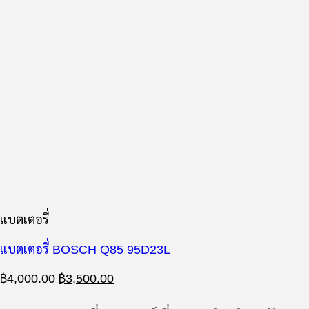
฿3,200.00.
฿2,800.00.
แบตเตอรี่
แบตเตอรี่ BOSCH Q85 95D23L
Original
Current
฿
4,000.00
฿
3,500.00
price
price
was:
is: