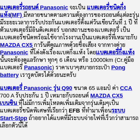
แบตเตอรี่รถยนต์ Panasonic
จะเป็น
แบตเตอรี่ชนิดกึ่ง
แห้ง(MF)
มีหลายขนาดตามความต้องการของรถยนต์แต่ละรุ่น
มีระยะเวลาการรับประกันแบตเตอรี่ตั้งแต่วันเขียนวันที่ 1 ปี ที่
ตัวแบตเตอรี่มีอินดิเคเตอร์ บอกสถานะของเเบตเตอรี่ เป็น
เเบตเตอรี่ชนิดพร้อมใช้จากโรงงานเป็นแบตเตอรี่ที่เหมาะกับ
MAZDA CX5
การันตีคุณภาพด้วยชื่อเสียง จากทางค่าย
Panasonic
ที่โด่งดังเรื่องเเบตกึ่งเเห้ง โดย
เเบตเตอรี่กึ่งเเห้ง
นั้นจะต้องดูแลรักษา ทุกๆ 6 เดือน หรือ 10000km (Cr.คู่มือ
เเบตเตอรี่
Panasonic
) ราคาเบาๆสบายกระเป๋า
Pong
battery
เรารูดบัตรได้ด้วยนะครับ
แบตเตอรี่ Panasonic รุ่น Q90
ขนาด 65 แอมป์ ค่า
CCA
700 A รับประกัน 1 ปี เหมาะกับรถยนต์
MAZDA CX5
เบนซิน
ที่ไม่มีการเพิ่มโหลดเพิ่มเติมจากรุ่นเดิมๆเป็น
แบตเตอรี่ชนิดพิเศษที่เรียกว่า
EFB
ที่ทำมาเพื่อน
ระบบ
Start-Stop
ถ้าอยากได้แบตที่มีระบบจ่ายไฟที่เร็วกว่าสามารถ
เลือกตัวนี้ได้