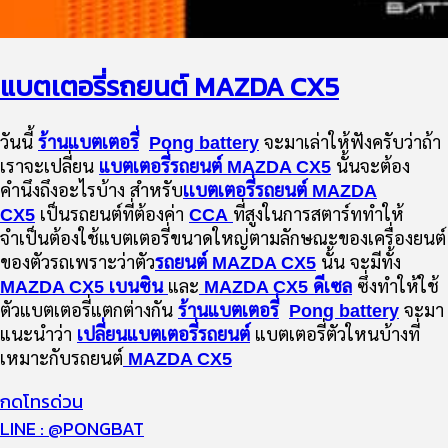
แบตเตอรี่รถยนต์ MAZDA CX5
วันนี้
ร้านแบตเตอรี่
Pong battery
จะมาเล่าให้ฟังครับว่าถ้า
เราจะเปลี่ยน
แบตเตอรี่รถยนต์ MAZDA CX5
นั้นจะต้อง
คำนึงถึงอะไรบ้าง สำหรับ
เเบตเตอรี่รถยนต์ MAZDA
CX5
เป็นรถยนต์ที่ต้องค่า
CCA
ที่สูงในการสตาร์ททำให้
จำเป็นต้องใช้แบตเตอรี่ขนาดใหญ่ตามลักษณะของเครื่องยนต์
ของตัวรถเพราะว่าตัว
รถยนต์ MAZDA CX5
นั้น จะมีทั้ง
MAZDA CX5 เบนซิน
และ
MAZDA CX5 ดีเซล
ซึ่งทำให้ใช้
ตัวแบตเตอรี่แตกต่างกัน
ร้านแบตเตอรี่
Pong battery
จะมา
แนะนำว่า
เปลี่ยนแบตเตอรี่รถยนต์
แบตเตอรี่ตัวใหนบ้างที่
เหมาะกับรถยนต์
MAZDA CX5
กดโทรด่วน
LINE : @PONGBAT