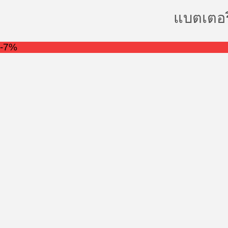
แบตเตอร
-7%