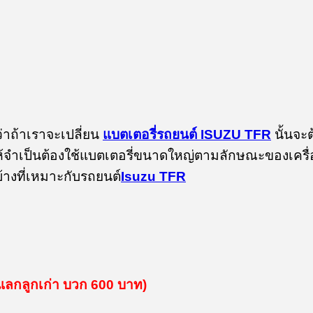
ว่าถ้าเราจะเปลี่ยน
แบตเตอรี่รถยนต์ ISUZU TFR
นั้นจะ
ห้จำเป็นต้องใช้แบตเตอรี่ขนาดใหญ่ตามลักษณะของเครื
้างที่เหมาะกับรถยนต์
Isuzu TFR
่แลกลูกเก่า บวก
600 บาท)