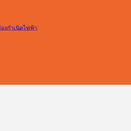
รื่องกำเนิดไฟฟ้า