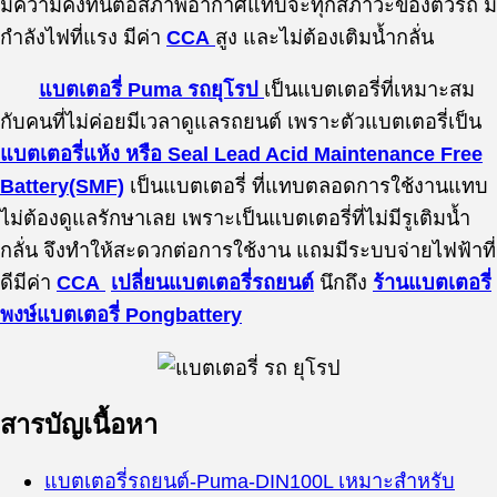
มีความคงทนต่อสภาพอากาศแทบจะทุกสภาวะของตัวรถ มี
กำลังไฟที่แรง มีค่า
CCA
สูง และไม่ต้องเติมน้ำกลั่น
แบตเตอรี่ Puma
รถยุโรป
เป็นแบตเตอรี่ที่เหมาะสม
กับคนที่ไม่ค่อยมีเวลาดูแลรถยนต์ เพราะตัวแบตเตอรี่เป็น
แบตเตอรี่แห้ง หรือ Seal Lead Acid Maintenance Free
Battery(SMF)
เป็นแบตเตอรี่ ที่แทบตลอดการใช้งานแทบ
ไม่ต้องดูแลรักษาเลย เพราะเป็นแบตเตอรี่ที่ไม่มีรูเติมน้ำ
กลั่น จึงทำให้สะดวกต่อการใช้งาน แถมมีระบบจ่ายไฟฟ้าที่
ดีมีค่า
CCA
เปลี่ยนแบตเตอรี่รถยนต์
นึกถึง
ร้านแบตเตอรี่
พงษ์แบตเตอรี่ Pongbattery
สารบัญเนื้อหา
แบตเตอรี่รถยนต์-Puma-
DIN100L
เหมาะสำหรับ