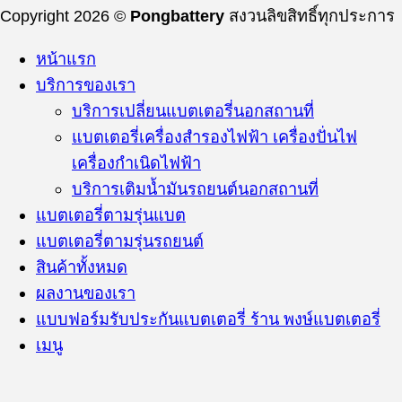
Copyright 2026 ©
Pongbattery
สงวนลิขสิทธิ์ทุกประการ
หน้าแรก
บริการของเรา
บริการเปลี่ยนแบตเตอรี่นอกสถานที่
แบตเตอรี่เครื่องสำรองไฟฟ้า เครื่องปั่นไฟ
เครื่องกำเนิดไฟฟ้า
บริการเติมน้ำมันรถยนต์นอกสถานที่
แบตเตอรี่ตามรุ่นแบต
แบตเตอรี่ตามรุ่นรถยนต์
สินค้าทั้งหมด
ผลงานของเรา
แบบฟอร์มรับประกันแบตเตอรี่ ร้าน พงษ์แบตเตอรี่
เมนู