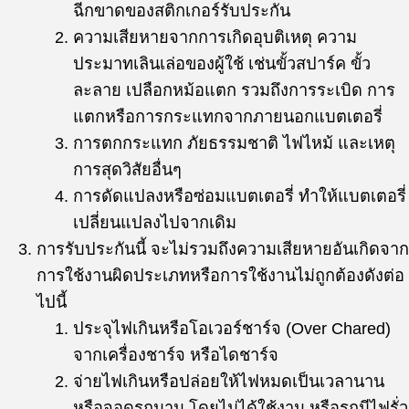
ฉีกขาดของสติกเกอร์รับประกัน
ความเสียหายจากการเกิดอุบติเหตุ ความ
ประมาทเลินเล่อของผู้ใช้ เช่นขั้วสปาร์ค ขั้ว
ละลาย เปลือกหม้อแตก รวมถึงการระเบิด การ
แตกหรือการกระแทกจากภายนอกแบตเตอรี่
การตกกระแทก ภัยธรรมชาติ ไฟไหม้ และเหตุ
การสุดวิสัยอื่นๆ
การดัดแปลงหรือซ่อมแบตเตอรี่ ทำให้แบตเตอรี่
เปลี่ยนแปลงไปจากเดิม
การรับประกันนี้ จะไม่รวมถึงความเสียหายอันเกิดจาก
การใช้งานผิดประเภทหรือการใช้งานไม่ถูกต้องดังต่อ
ไปนี้
ประจุไฟเกินหรือโอเวอร์ชาร์จ (Over Chared)
จากเครื่องชาร์จ หรือไดชาร์จ
จ่ายไฟเกินหรือปล่อยให้ไฟหมดเป็นเวลานาน
หรือจอดรถนาน โดยไม่ได้ใช้งาน หรือรถมีไฟรั่ว