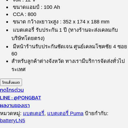
ขนาดแอมป์ : 100 Ah
CCA : 800
ขนาด กว้างxยาวxสูง : 352 x 174 x 188 mm
แบตเตอรี่ รับประกัน 1 ปี (ทางร้านจะส่งเคลมกับ
บริษัทโดยตรง)
มีหน้าร้านรับประกันชัดเจน ศูนย์เคลมโชคชัย 4 ซอย
60
สำหรับลูกค้าต่างจังหวัด ทางเรามีบริการจัดส่งทั่วไป
ระเทศ
โทรสั่งแบต
กดโทรด่วน
LINE : @PONGBAT
ผลงานของเรา
หมวดหมู่:
แบตเตอรี่
,
แบตเตอรี่ Puma
ป้ายกำกับ:
batteryLN5