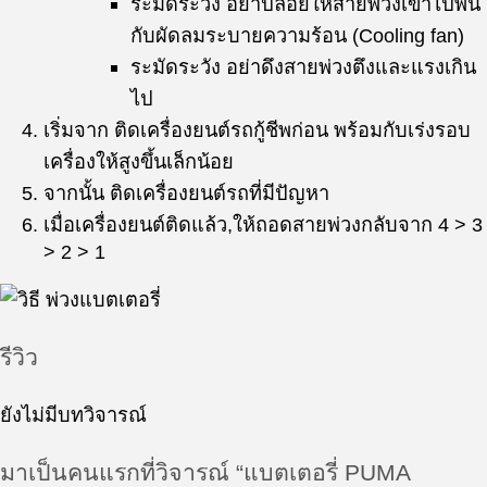
ระมัดระวัง อย่าปล่อยให้สายพ่วงเข้าไปพัน
กับผัดลมระบายความร้อน (Cooling fan)
ระมัดระวัง อย่าดึงสายพ่วงตึงและแรงเกิน
ไป
เริ่มจาก ติดเครื่องยนต์รถกู้ชีพก่อน พร้อมกับเร่งรอบ
เครื่องให้สูงขึ้นเล็กน้อย
จากนั้น ติดเครื่องยนต์รถที่มีปัญหา
เมื่อเครื่องยนต์ติดแล้ว,ให้ถอดสายพ่วงกลับจาก 4 > 3
> 2 > 1
รีวิว
ยังไม่มีบทวิจารณ์
มาเป็นคนแรกที่วิจารณ์ “แบตเตอรี่ PUMA