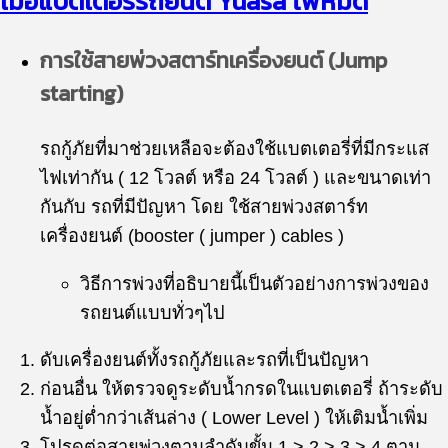
เมื่อแบตเตอรี่รถยนต์ Yuasa ไฟหมด
การใช้สายพ่วงสตาร์ทเครื่องยนต์ (Jump
starting)
รถกู้ภัยที่มาช่วยเหลือจะต้องใช้แบตเตอรี่ที่มีกระแส
ไฟเท่ากัน ( 12 โวลต์ หรือ 24 โวลต์ ) และขนาดเท่า
กันกับ รถที่มีปัญหา โดย ใช้สายพ่วงสตาร์ท
เครื่องยนต์ (booster ( jumper ) cables )
วิธีการพ่วงที่อธิบายนี้เป็นตัวอย่างการพ่วงของ
รถยนต์แบบทั่วๆไป
ดับเครื่องยนต์ทั้งรถกู้ภัยและรถที่เป็นปัญหา
ก่อนอื่น ให้ตรวจดูระดับน้ำกรดในแบตเตอรี่ ถ้าระดับ
น้ำอยู่ต่ำกว่าเส้นล่าง ( Lower Level ) ให้เติมน้ำเพิ่ม
โปรดต่อสายพ่วงตามลำดับขั้น 1 > 2 > 3 > 4 ตาม