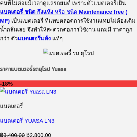
คนที่ไม่ค่อยมีเวลาดูแลรถยนต์ เพราะตัวแบตเตอรี่เป็น
แบตเตอรี่ ชนิด กึ่งแห้ง
หรือ ชนิด
Maintenance free (
MF)
เป็นแบตเตอรี่ ที่แทบตลอดการใช้งานแทบไม่ต้องเติม
น้ำกลั่นเลย จึงทำให้สะดวกต่อการใช้งาน แถมมี ราคาถูก
กว่า ตัว
แบตเตอรี่แห้ง
แท้ๆ
ราคาแบตเตอรี่รถยุโรป Yuasa
-18%
แบตเตอรี่
แบตเตอรี่ YUASA LN3
Original
Current
฿
3,400.00
฿
2,800.00