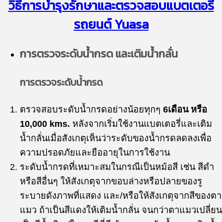
วิธีการบำรุงรักษาและตรวจสอบแบตเตอรี่
รถยนต์ Yuasa
การตรวจระดับน้ำกรด และเติมน้ำกลั่น
การตรวจระดับน้ำกรด
ตรวจสอบระดับน้ำกรดอย่างน้อยทุกๆ
6เดือน หรือ
10,000 kms.
หลังจากเริ่มใช้งานแบตเตอรี่และเติม
น้ำกลั่นเมื่อสังเกตุเห็นว่าระดับของน้ำกรดลดลงเพื่อ
ความปรอดภัยและยืออายุในการใช้งาน
ระดับน้ำกรดที่เหมาะสมในกรณีเป็นหม้อสี เช่น สีดำ
หรือสีอื่นๆ ให้สังเกตุจากขอบล่างหรือปลายของรู
ระบายดังภาพที่แสดง และ/หรือให้สังเกตุจากสีของตา
แมว ถ้าเป็นสีแดงให้เติมน้ำกลั่น จนกว่าตาแมวเปลี่ยน