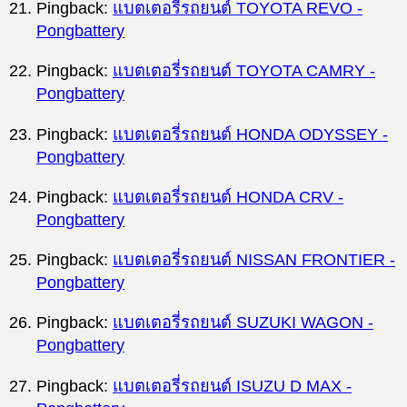
Pingback:
แบตเตอรี่รถยนต์ TOYOTA REVO -
Pongbattery
Pingback:
แบตเตอรี่รถยนต์ TOYOTA CAMRY -
Pongbattery
Pingback:
แบตเตอรี่รถยนต์ HONDA ODYSSEY -
Pongbattery
Pingback:
แบตเตอรี่รถยนต์ HONDA CRV -
Pongbattery
Pingback:
แบตเตอรี่รถยนต์ NISSAN FRONTIER -
Pongbattery
Pingback:
แบตเตอรี่รถยนต์ SUZUKI WAGON -
Pongbattery
Pingback:
แบตเตอรี่รถยนต์ ISUZU D MAX -