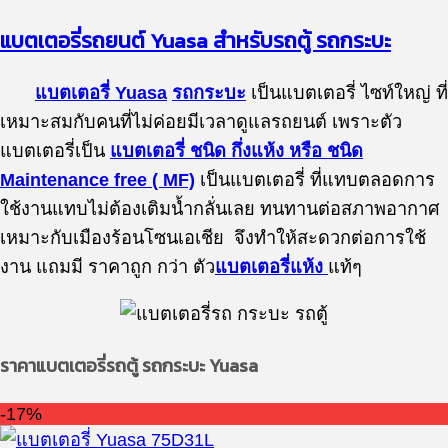
price
price
was:
is:
แบตเตอรี่รถยนต์ Yuasa สำหรับรถตู้ รถกระบะ
฿2,400.00.
฿2,000.00.
แบตเตอรี่ Yuasa
รถกระบะ
เป็นแบตเตอรี่ ไซท์ใหญ่ ที่
เหมาะสมกับคนที่ไม่ค่อยมีเวลาดูแลรถยนต์ เพราะตัว
แบตเตอรี่เป็น
แบตเตอรี่ ชนิด กึ่งแห้ง หรือ ชนิด
Maintenance free ( MF)
เป็นแบตเตอรี่ ที่แทบตลอดการ
ใช้งานแทบไม่ต้องเติมน้ำกลั่นเลย ทนทานต่อสภาพอากาศ
เหมาะกับเมืองร้อนโซนเอเชีย จึงทำให้สะดวกต่อการใช้
งาน แถมมี ราคาถูก กว่า ตัว
แบตเตอรี่แห้ง
แท้ๆ
ราคาแบตเตอรี่รถตู้ รถกระบะ Yuasa
-17%