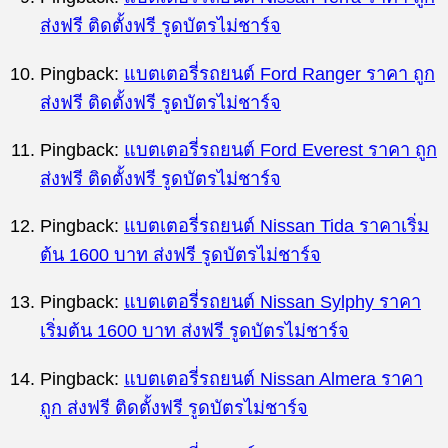
ส่งฟรี ติดตั้งฟรี รูดบัตรไม่ชาร์จ
Pingback:
แบตเตอรี่รถยนต์ Ford Ranger ราคา ถูก
ส่งฟรี ติดตั้งฟรี รูดบัตรไม่ชาร์จ
Pingback:
แบตเตอรี่รถยนต์ Ford Everest ราคา ถูก
ส่งฟรี ติดตั้งฟรี รูดบัตรไม่ชาร์จ
Pingback:
แบตเตอรี่รถยนต์ Nissan Tida ราคาเริ่ม
ต้น 1600 บาท ส่งฟรี รูดบัตรไม่ชาร์จ
Pingback:
แบตเตอรี่รถยนต์ Nissan Sylphy ราคา
เริ่มต้น 1600 บาท ส่งฟรี รูดบัตรไม่ชาร์จ
Pingback:
แบตเตอรี่รถยนต์ Nissan Almera ราคา
ถูก ส่งฟรี ติดตั้งฟรี รูดบัตรไม่ชาร์จ