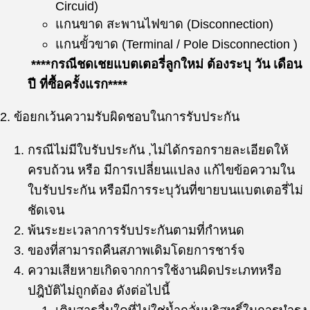
Circuid)
แกนขาด สะพานไฟขาด (Disconnection)
แกนขั้วขาด (Terminal / Pole Disconnection )
****กรณีชดเชยแบตเตอรี่ลูกใหม่ ต้องระบุ วัน เดือน
ปี ที่ซื้อครั้งแรก****
2. ข้อยกเว้นความรับผิดชอบในการรับประกัน
กรณีไม่มีใบรับประกัน ,ไม่ได้กรอกรายละเอียดให้
ครบถ้วน หรือ มีการเปลี่ยนแปลง แก้ไขข้อความใน
ใบรับประกัน หรือมีการระบุวันที่ขายบนแบตเตอรี่ไม่
ชัดเจน
พ้นระยะเวลาการรับประกันตามที่กำหนด
ของที่สามารถคืนสภาพเดิมโดยการชาร์จ
ความเสียหายเกิดจากการใช้งานผิดประเภทหรือ
ปฎิบัติไม่ถูกต้อง ดังต่อไปนี้