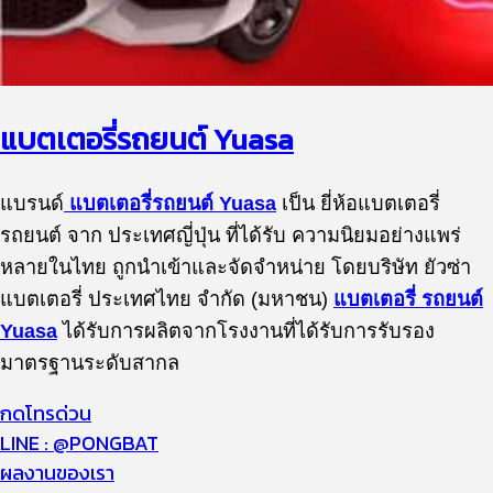
แบตเตอรี่รถยนต์ Yuasa
แบรนด์
แบตเตอรี่รถยนต์ Yuasa
เป็น ยี่ห้อแบตเตอรี่
รถยนต์ จาก ประเทศญี่ปุ่น ที่ได้รับ ความนิยมอย่างแพร่
หลายในไทย ถูกนำเข้าและจัดจำหน่าย โดยบริษัท ยัวซ่า
แบตเตอรี่ ประเทศไทย จำกัด (มหาชน)
แบตเตอรี่ รถยนต์
Yuasa
ได้รับการผลิตจากโรงงานที่ได้รับการรับรอง
มาตรฐานระดับสากล
กดโทรด่วน
LINE : @PONGBAT
ผลงานของเรา