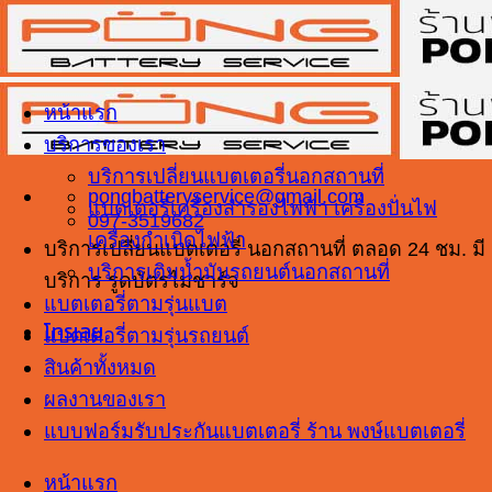
ข้าม
ไป
ยัง
เนื้อหา
หน้าแรก
บริการของเรา
บริการเปลี่ยนแบตเตอรี่นอกสถานที่
pongbatteryservice@gmail.com
แบตเตอรี่เครื่องสำรองไฟฟ้า เครื่องปั่นไฟ
097-3519682
เครื่องกำเนิดไฟฟ้า
บริการเปลี่ยนแบตเตอรี่ นอกสถานที่ ตลอด 24 ชม. มี
บริการเติมน้ำมันรถยนต์นอกสถานที่
บริการ รูดบัตรไม่ชาร์จ
แบตเตอรี่ตามรุ่นแบต
โทรเลย
แบตเตอรี่ตามรุ่นรถยนต์
สินค้าทั้งหมด
ผลงานของเรา
แบบฟอร์มรับประกันแบตเตอรี่ ร้าน พงษ์แบตเตอรี่
หน้าแรก