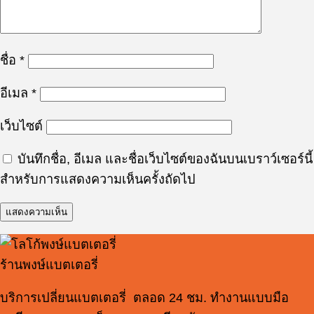
ชื่อ
*
อีเมล
*
เว็บไซต์
บันทึกชื่อ, อีเมล และชื่อเว็บไซต์ของฉันบนเบราว์เซอร์นี้
สำหรับการแสดงความเห็นครั้งถัดไป
ร้านพงษ์แบตเตอรี่
บริการเปลี่ยนแบตเตอรี่ ตลอด 24 ชม. ทำงานแบบมือ