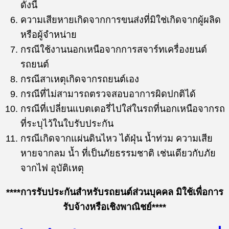
ดังนี้
ความเสียหายเกิดจากการขนส่งที่มิใช่เกิดจากผู้ผลิด
หรือผู้จำหน่าย
กรณีใช้งานนอกเหนือจากการสจาร์ทเครื่องยนต์
รถยนต์
กรณีสาเหตุเกิดจากรถยนต์เอง
กรณีที่ไม่สามารถตรวจสอบอาการผิดปกติได้
กรณีที่เปลี่ยนแบตเตอรี่ไปใส่ในรถที่นอกเหนือจากรถ
ที่ระบุไว้ในใบรับประกัน
กรณีเกิดจากแผ่นดินไหว ไต้ฝุ่น น้ำท่วม ความเสีย
หายจากลม น้ำ ที่เป็นภัยธรรมชาติ เช่นเดียวกับภัย
จากไฟ อุบัติเหตุ
****การรับประกันสำหรับรถยนต์ส่วนบุคคล มิใช้เพื่อการ
รับจ้างหรือเชิงพาณิชย์****