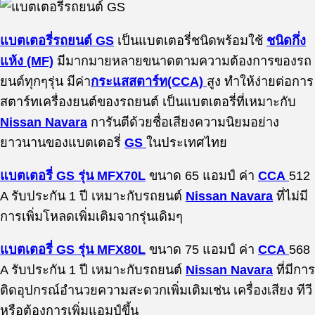
แบตเตอรี่รถยนต์ GS
เป็นแบตเตอรี่ชนิดพร้อมใช้
ชนิดกึ่ง
แห้ง (MF)
มีมากมายหลายขนาดตามความต้องการของรถ
ยนต์ทุกๆรุ่น มีค่า
กระแสสตาร์ท(CCA)
สูง ทำให้ง่ายต่อการ
สตาร์ทเครื่องยนต์ของรถยนต์ เป็นแบตเตอรี่ที่เหมาะกับ
Nissan Navara
การันตีด้วยชื่อเสียงความนิยมอย่าง
ยาวนานของแบตเตอรี่
GS
ในประเทศไทย
แบตเตอรี่ GS รุ่น MFX70L
ขนาด 65 แอมป์ ค่า
CCA
512
A รับประกัน 1 ปี เหมาะกับรถยนต์
Nissan Navara
ที่ไม่มี
การเพิ่มโหลดเพิ่มเติมจากรุ่นเดิมๆ
แบตเตอรี่ GS รุ่น MFX80L
ขนาด 75 แอมป์ ค่า
CCA
568
A รับประกัน 1 ปี เหมาะกับรถยนต์
Nissan Navara
ที่มีการ
ติดอุปกรณ์อำนวยความสะดวกเพิ่มเติมเช่น เครื่องเสียง ทีวี
หรือต้องการเพิ่มแอมป์ขึ้น