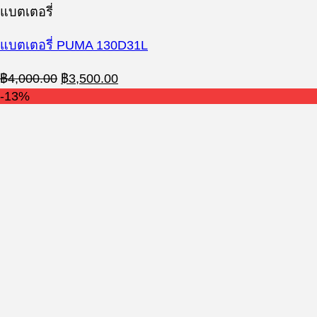
แบตเตอรี่
แบตเตอรี่ PUMA 130D31L
Original
Current
฿
4,000.00
฿
3,500.00
price
price
-13%
was:
is:
฿4,000.00.
฿3,500.00.