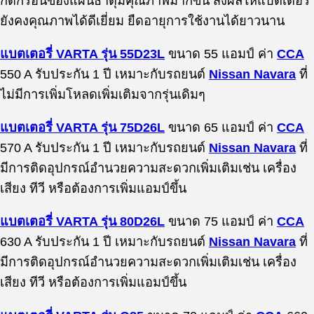
กัดกร่อนของแผ่นธาตุมีคุณภาพมากขึ้น ส่งผลให้แบตเตอรี่
ยังคงคุณภาพได้ดีเยี่ยม ยืดอายุการใช้งานได้ยาวนาน
แบตเตอรี่ VARTA รุ่น 55D23L
ขนาด 55 แอมป์ ค่า
CCA
550 A รับประกัน 1 ปี เหมาะกับรถยนต์
Nissan Navara
ที่
ไม่มีการเพิ่มโหลดเพิ่มเติมจากรุ่นเดิมๆ
แบตเตอรี่ VARTA รุ่น 75D26L
ขนาด 65 แอมป์ ค่า
CCA
570 A รับประกัน 1 ปี เหมาะกับรถยนต์
Nissan Navara
ที่
มีการติดอุปกรณ์อำนวยความสะดวกเพิ่มเติมเช่น เครื่อง
เสียง ทีวี หรือต้องการเพิ่มแอมป์ขึ้น
แบตเตอรี่ VARTA รุ่น 80D26L
ขนาด 75 แอมป์ ค่า
CCA
630 A รับประกัน 1 ปี เหมาะกับรถยนต์
Nissan Navara
ที่
มีการติดอุปกรณ์อำนวยความสะดวกเพิ่มเติมเช่น เครื่อง
เสียง ทีวี หรือต้องการเพิ่มแอมป์ขึ้น