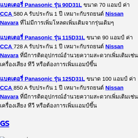
แบตเตอรี่ Panasonic รุ่น 90D31L
ขนาด 70 แอมป์ ค่า
CCA
580 A รับประกัน 1 ปี เหมาะกับรถยนต์
Nissan
Navara
ที่ไม่มีการเพิ่มโหลดเพิ่มเติมจากรุ่นเดิมๆ
แบตเตอรี่ Panasonic รุ่น 115D31L
ขนาด 90 แอมป์ ค่า
CCA
728 A รับประกัน 1 ปี เหมาะกับรถยนต์
Nissan
Navara
ที่มีการติดอุปกรณ์อำนวยความสะดวกเพิ่มเติมเช่น
เครื่องเสียง ทีวี หรือต้องการเพิ่มแอมป์ขึ้น
แบตเตอรี่ Panasonic รุ่น 125D31L
ขนาด 100 แอมป์ ค่า
CCA
850 A รับประกัน 1 ปี เหมาะกับรถยนต์
Nissan
Navara
ที่มีการติดอุปกรณ์อำนวยความสะดวกเพิ่มเติมเช่น
เครื่องเสียง ทีวี หรือต้องการเพิ่มแอมป์ขึ้น
GS