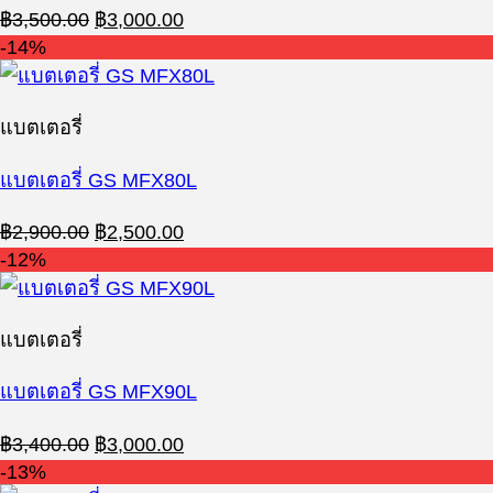
Original
Current
฿
3,500.00
฿
3,000.00
price
price
-14%
was:
is:
฿3,500.00.
฿3,000.00.
แบตเตอรี่
แบตเตอรี่ GS MFX80L
Original
Current
฿
2,900.00
฿
2,500.00
price
price
-12%
was:
is:
฿2,900.00.
฿2,500.00.
แบตเตอรี่
แบตเตอรี่ GS MFX90L
Original
Current
฿
3,400.00
฿
3,000.00
price
price
-13%
was:
is: