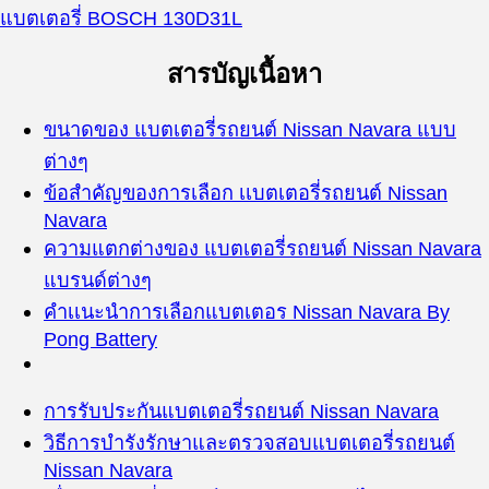
แบตเตอรี่ BOSCH 130D31L
สารบัญเนื้อหา
ขนาดของ แบตเตอรี่รถยนต์ Nissan Navara แบบ
ต่างๆ
ข้อสำคัญของการเลือก เเบตเตอรี่รถยนต์ Nissan
Navara
ความแตกต่างของ แบตเตอรี่รถยนต์ Nissan Navara
แบรนด์ต่างๆ
คำเเนะนำการเลือกแบตเตอร Nissan Navara By
Pong Battery
การรับประกันแบตเตอรี่รถยนต์ Nissan Navara
วิธีการบำรังรักษาและตรวจสอบแบตเตอรี่รถยนต์
Nissan Navara