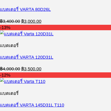
แบตเตอรี่ VARTA 80D26L
Original
Current
฿
3,400.00
฿
3,000.00
price
price
-13%
was:
is:
฿3,400.00.
฿3,000.00.
แบตเตอรี่
แบตเตอรี่ VARTA 120D31L
Original
Current
฿
4,000.00
฿
3,500.00
price
price
-12%
was:
is:
฿4,000.00.
฿3,500.00.
แบตเตอรี่
แบตเตอรี่ VARTA 145D31L T110