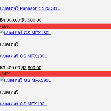
แบตเตอรี่ Panasonic 125D31L
Original
Current
฿
4,000.00
฿
3,500.00
price
price
-18%
was:
is:
฿4,000.00.
฿3,500.00.
แบตเตอรี่
แบตเตอรี่ GS MFX180L
Original
Current
฿
3,400.00
฿
2,800.00
price
price
-14%
was:
is:
฿3,400.00.
฿2,800.00.
แบตเตอรี่
แบตเตอรี่ GS MFX190L