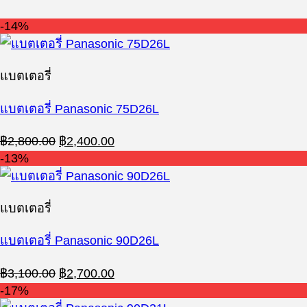
-14%
แบตเตอรี่
แบตเตอรี่ Panasonic 75D26L
Original
Current
฿
2,800.00
฿
2,400.00
price
price
-13%
was:
is:
฿2,800.00.
฿2,400.00.
แบตเตอรี่
แบตเตอรี่ Panasonic 90D26L
Original
Current
฿
3,100.00
฿
2,700.00
price
price
-17%
was:
is: