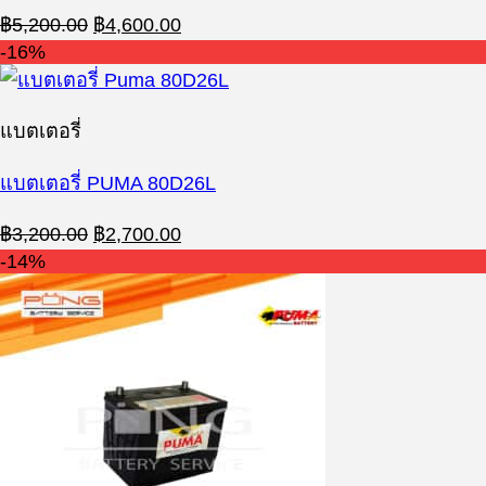
Original
Current
฿
5,200.00
฿
4,600.00
price
price
-16%
was:
is:
฿5,200.00.
฿4,600.00.
แบตเตอรี่
แบตเตอรี่ PUMA 80D26L
Original
Current
฿
3,200.00
฿
2,700.00
price
price
-14%
was:
is:
฿3,200.00.
฿2,700.00.