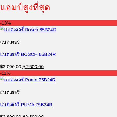
แอมป์สูงที่สุด
-13%
แบตเตอรี่
แบตเตอรี่ BOSCH 65B24R
Original
Current
฿
3,000.00
฿
2,600.00
price
price
-11%
was:
is:
฿3,000.00.
฿2,600.00.
แบตเตอรี่
แบตเตอรี่ PUMA 75B24R
Original
Current
฿
2,800.00
฿
2,500.00