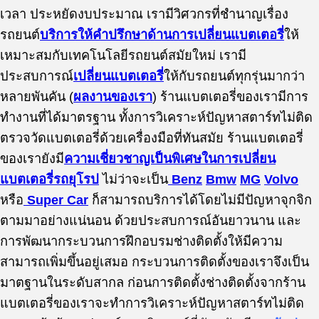
เวลา ประหยัดงบประมาณ เรามีวิศวกรที่ชำนาญเรื่อง
รถยนต์
บริการให้คำปรึกษาด้านการเปลี่ยนแบตเตอรี่
ให้
เหมาะสมกับเทคโนโลยีรถยนต์สมัยใหม่ เรามี
ประสบการณ์
เปลี่ยนแบตเตอรี่
ให้กับรถยนต์ทุกรุ่นมากว่า
หลายพันคัน (
ผลงานของเรา
) ร้านแบตเตอรี่ของเรามีการ
ทำงานที่ได้มาตรฐาน ทั้งการวิเคราะห์ปัญหาสตาร์ทไม่ติด
ตรวจวัดแบตเตอรี่ด้วยเครื่องมือที่ทันสมัย ร้านแบตเตอรี่
ของเรายังมี
ความเชี่ยวชาญเป็นพิเศษในการเปลี่ยน
แบตเตอรี่รถยุโรป
ไม่ว่าจะเป็น
Benz
Bmw
MG
Volvo
หรือ
Super Car
ก็สามารถบริการได้โดยไม่มีปัญหาจุกจิก
ตามมาอย่างแน่นอน ด้วยประสบการณ์อันยาวนาน และ
การพัฒนากระบวนการฝึกอบรมช่างติดตั้งให้มีความ
สามารถเพิ่มขึ้นอยู่เสมอ กระบวนการติดตั้งของเราจึงเป็น
มาตฐานในระดับสากล ก่อนการติดตั้งช่างติดตั้งจากร้าน
แบตเตอรี่ของเราจะทำการวิเคราะห์ปัญหาสตาร์ทไม่ติด