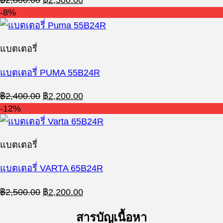
price
price
-8%
was:
is:
฿2,800.00.
฿2,500.00.
แบตเตอรี่
แบตเตอรี่ PUMA 55B24R
Original
Current
฿
2,400.00
฿
2,200.00
price
price
-12%
was:
is:
฿2,400.00.
฿2,200.00.
แบตเตอรี่
แบตเตอรี่ VARTA 65B24R
Original
Current
฿
2,500.00
฿
2,200.00
price
price
was:
is:
สารบัญเนื้อหา