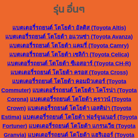
รุ่น อื่นๆ
แบตเตอรี่รถยนต์ โตโยต้า อัลติส (Toyota Altis)
แบตเตอรี่รถยนต์ โตโยต้า อแวนซ่า (Toyota Avanza)
แบตเตอรี่รถยนต์ โตโยต้า แคมรี่ (Toyota Camry)
แบตเตอรี่รถยนต์ โตโยต้า เซลิก้า (Toyota Celica)
แบตเตอรี่รถยนต์ โตโยต้า ซีเอสอาร์ (Toyota CH-R)
แบตเตอรี่รถยนต์ โตโยต้า ครอส (Toyota Cross)
แบตเตอรี่รถยนต์ โตโยต้า คอมมิวเตอร์ (Toyota
Commuter)
แบตเตอรี่รถยนต์ โตโยต้า โคโรน่า (Toyota
Corona)
แบตเตอรี่รถยนต์ โตโยต้า คราวน์ (Toyota
Crown)
แบตเตอรี่รถยนต์ โตโยต้า เอสติม่า (Toyota
Estima)
แบตเตอรี่รถยนต์ โตโยต้า ฟอร์จูนเนอร์ (Toyota
Fortuner)
แบตเตอรี่รถยนต์ โตโยต้า แกรนเวีย (Toyota
Granvia)
แบตเตอรี่รถยนต์ โตโยต้า แฮริเออร์ (Toyota