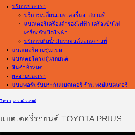
บริการของเรา
บริการเปลี่ยนแบตเตอรี่นอกสถานที่
แบตเตอรี่เครื่องสำรองไฟฟ้า เครื่องปั่นไฟ
เครื่องกำเนิดไฟฟ้า
บริการเติมน้ำมันรถยนต์นอกสถานที่
แบตเตอรี่ตามรุ่นแบต
แบตเตอรี่ตามรุ่นรถยนต์
สินค้าทั้งหมด
ผลงานของเรา
แบบฟอร์มรับประกันแบตเตอรี่ ร้าน พงษ์แบตเตอรี่
Toyota
,
แบรนด์ รถยนต์
แบตเตอรี่รถยนต์ TOYOTA PRIUS