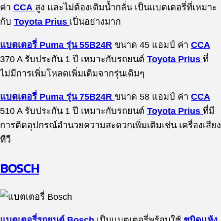
ค่า
CCA
สูง และไม่ต้องเติมน้ำกลั่น เป็นแบตเตอรี่ที่เหมาะ
กับ
Toyota Prius
เป็นอย่างมาก
แบตเตอรี่ Puma รุ่น 55B24R
ขนาด 45 แอมป์ ค่า
CCA
370 A รับประกัน 1 ปี เหมาะกับรถยนต์
Toyota Prius
ที่
ไม่มีการเพิ่มโหลดเพิ่มเติมจากรุ่นเดิมๆ
แบตเตอรี่ Puma รุ่น 75B24R
ขนาด 58 แอมป์ ค่า
CCA
510 A รับประกัน 1 ปี เหมาะกับรถยนต์
Toyota Prius
ที่มี
การติดอุปกรณ์อำนวยความสะดวกเพิ่มเติมเช่น เครื่องเสียง
ทีวี
BOSCH
แบตเตอรี่รถยนต์ Bosch
เป็นแบตเตอรี่พร้อมใช้
ชนิดแห้ง