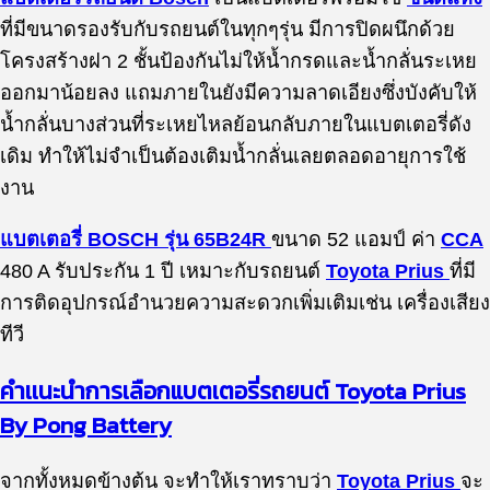
ที่มีขนาดรองรับกับรถยนต์ในทุกๆรุ่น มีการปิดผนึกด้วย
โครงสร้างฝา 2 ชั้นป้องกันไม่ให้น้ำกรดและน้ำกลั่นระเหย
ออกมาน้อยลง แถมภายในยังมีความลาดเอียงซึ่งบังคับให้
น้ำกลั่นบางส่วนที่ระเหยไหลย้อนกลับภายในแบตเตอรี่ดัง
เดิม ทำให้ไม่จำเป็นต้องเติมน้ำกลั่นเลยตลอดอายุการใช้
งาน
แบตเตอรี่ BOSCH รุ่น 65B24R
ขนาด 52 แอมป์ ค่า
CCA
480 A รับประกัน 1 ปี เหมาะกับรถยนต์
Toyota Prius
ที่มี
การติดอุปกรณ์อำนวยความสะดวกเพิ่มเติมเช่น เครื่องเสียง
ทีวี
คำเเนะนำการเลือกแบตเตอรี่รถยนต์ Toyota Prius
By Pong Battery
จากทั้งหมดข้างต้น จะทำให้เราทราบว่า
Toyota Prius
จะ