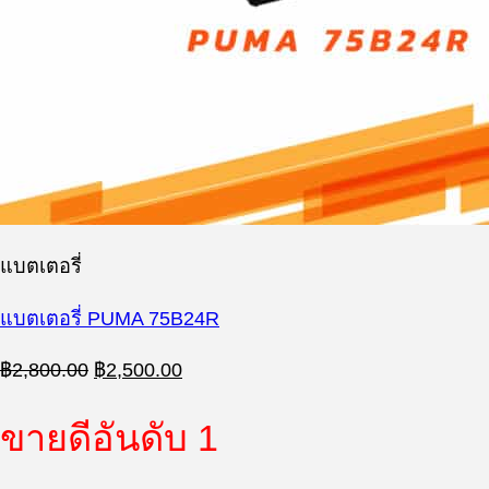
แบตเตอรี่
แบตเตอรี่ PUMA 75B24R
Original
Current
฿
2,800.00
฿
2,500.00
price
price
was:
is:
ขายดีอันดับ 1
฿2,800.00.
฿2,500.00.