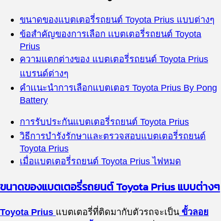
฿2,500.00.
฿2,200.00.
ขนาดของแบตเตอรี่รถยนต์ Toyota Prius แบบต่างๆ
ข้อสำคัญของการเลือก เเบตเตอรี่รถยนต์ Toyota
Prius
ความแตกต่างของ แบตเตอรี่รถยนต์ Toyota Prius
แบรนด์ต่างๆ
คำเเนะนำการเลือกแบตเตอร Toyota Prius By Pong
Battery
การรับประกันแบตเตอรี่รถยนต์ Toyota Prius
วิธีการบำรังรักษาและตรวจสอบแบตเตอรี่รถยนต์
Toyota Prius
เมื่อแบตเตอรี่รถยนต์ Toyota Prius ไฟหมด
ขนาดของแบตเตอรี่รถยนต์ Toyota Prius แบบต่างๆ
Toyota Prius
แบตเตอรี่ที่ติดมากับตัวรถจะเป็น
ขั้วลอย