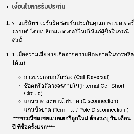
เงื่อนไขการรับประกัน
ทางบริษัทฯ จะรับผิดชอบรับประกันคุณภาพแบตเตอรี่
รถยนต์ โดยเปลี่ยนแบตเตอรี่ใหม่ให้แก่ผู้ซื้อในกรณี
ดังนั้
1 เมื่อความเสียหายเกิดจากความผิดพลาดในการผลิต
ได้แก่
การประกอบกลับช่อง (Cell Reversal)
ช๊อตหรือลัดวงจรภายใน(Internal Cell Short
Circuid)
แกนขาด สะพานไฟขาด (Disconnection)
แกนขั้วขาด (Terminal / Pole Disconnection )
****กรณีชดเชยแบตเตอรี่ลูกใหม่ ต้องระบุ วัน เดือน
ปี ที่ซื้อครั้งแรก****