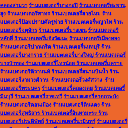
คลองสามวา
ร้านแบตเตอรี่บางกะปิ
ร้านแบตเตอรี่สะพาน
สูง
ร้านแบตเตอรี่สาทร
ร้านแบตเตอรี่สายไหม
ร้าน
แบตเตอรี่ป้อมปราบศัตรูพ่าย
ร้านแบตเตอรี่พญาไท
ร้าน
แบตเตอรี่จตุจักร
ร้านแบตเตอรี่บางเขน
ร้านแบตเตอรี่
หลักสี่
ร้านแบตเตอรี่แจ้งวัฒนะ
ร้านแบตเตอรี่เมืองทอง
ร้านแบตเตอรี่ปากเกร็ด
ร้านแบตเตอรี่นนทบุรี ร้าน
แบตเตอรี่บางกรวย
ร้านแบตเตอรี่บางใหญ่
ร้านแบตเตอรี่
บางบัวทอง ร้านแบตเตอรี่ไทรน้อย ร้านแบตเตอรี่เเคราย
ร้านแบตเตอรี่ติวานนท์ ร้านแบตเตอรี่สนามบินน้ำ ร้าน
แบตเตอรี่งามวงศ์วาน
ร้านแบตเตอรี่วงศ์สว่าง
ร้าน
แบตเตอรี่พระนคร
ร้านแบตเตอรี่คลองเตย
ร้านแบตเตอรี่
มีนบุรี
ร้านแบตเตอรี่ราชเทวี
ร้านแบตเตอรี่ลาดกระบัง
ร้านแบตเตอรี่ดอนเมือง
ร้านแบตเตอรี่ดินแดง
ร้าน
แบตเตอรี่สุทธิสาร ร้านแบตเตอรี่อินทามะระ ร้าน
แบตเตอรี่ประดิพัทธ์
ร้านแบตเตอรี่นวมินทร์
ร้านแบตเตอรี่