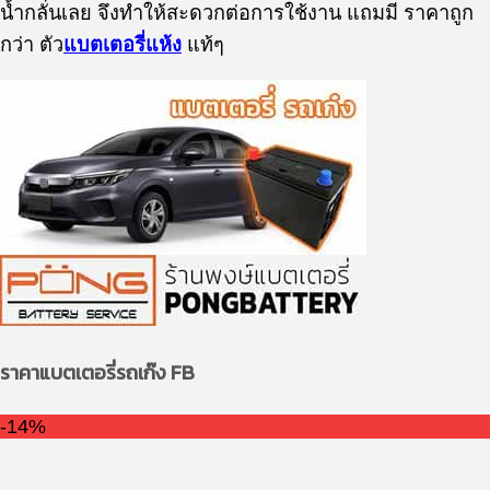
น้ำกลั่นเลย จึงทำให้สะดวกต่อการใช้งาน แถมมี ราคาถูก
กว่า ตัว
แบตเตอรี่แห้ง
แท้ๆ
ราคาแบตเตอรี่รถเก๊ง FB
-14%