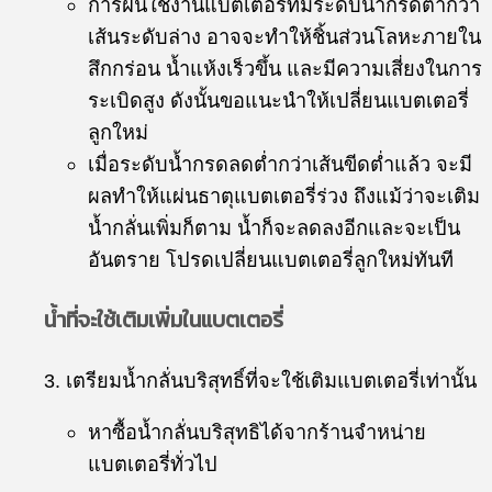
การฝืนใช้งานแบตเตอรี่ที่มีระดับน้ำกรดต่ำกว่า
เส้นระดับล่าง อาจจะทำให้ชิ้นส่วนโลหะภายใน
สึกกร่อน น้ำแห้งเร็วขึ้น และมีความเสี่ยงในการ
ระเบิดสูง ดังนั้นขอแนะนำให้เปลี่ยนแบตเตอรี่
ลูกใหม่
เมื่อระดับน้ำกรดลดต่ำกว่าเส้นขีดต่ำแล้ว จะมี
ผลทำให้แผ่นธาตุแบตเตอรี่ร่วง ถึงแม้ว่าจะเติม
น้ำกลั่นเพิ่มก็ตาม น้ำก็จะลดลงอีกและจะเป็น
อันตราย โปรดเปลี่ยนแบตเตอรี่ลูกใหม่ทันที
น้ำที่จะใช้เติมเพิ่มในแบตเตอรี่
3. เตรียมน้ำกลั่นบริสุทธิ์ที่จะใช้เติมแบตเตอรี่เท่านั้น
หาซื้อน้ำกลั่นบริสุทธิได้จากร้านจำหน่าย
แบตเตอรี่ทั่วไป