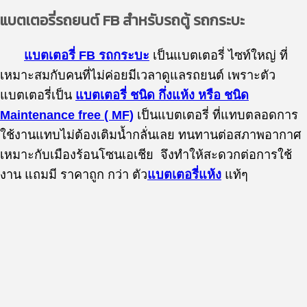
was:
is:
แบตเตอรี่รถยนต์ FB สำหรับรถตู้ รถกระบะ
฿2,400.00.
฿2,100.00.
แบตเตอรี่ FB
รถกระบะ
เป็นแบตเตอรี่ ไซท์ใหญ่ ที่
เหมาะสมกับคนที่ไม่ค่อยมีเวลาดูแลรถยนต์ เพราะตัว
แบตเตอรี่เป็น
แบตเตอรี่ ชนิด กึ่งแห้ง หรือ ชนิด
Maintenance free ( MF)
เป็นแบตเตอรี่ ที่แทบตลอดการ
ใช้งานแทบไม่ต้องเติมน้ำกลั่นเลย ทนทานต่อสภาพอากาศ
เหมาะกับเมืองร้อนโซนเอเชีย จึงทำให้สะดวกต่อการใช้
งาน แถมมี ราคาถูก กว่า ตัว
แบตเตอรี่แห้ง
แท้ๆ