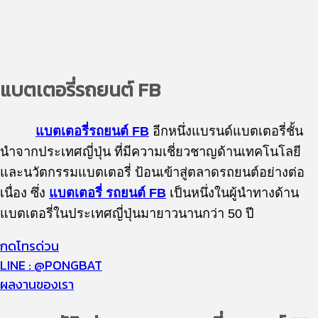
แบตเตอรี่รถยนต์ FB
แบตเตอรี่รถยนต์ FB
อีกหนึ่งแบรนด์แบตเตอรี่ชั้น
นำจากประเทศญี่ปุ่น ที่มีความเชี่ยวชาญด้านเทคโนโลยี
และนวัตกรรมแบตเตอรี่ ป้อนเข้าสู่ตลาดรถยนต์อย่างต่อ
เนื่อง ซึ่ง
แบตเตอรี่ รถยนต์ FB
เป็นหนึ่งในผู้นำทางด้าน
แบตเตอรี่ในประเทศญี่ปุ่นมายาวนานกว่า 50 ปี
กดโทรด่วน
LINE : @PONGBAT
ผลงานของเรา