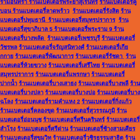
รามอินทรา ร้านแบตเตอรี่พระยาสุเรนทร์
ร้านแบตเตอรี่คู
บอน
ร้านแบตเตอรี่ลาดพร้าว
ร้านแบตเตอรี่รังสิต
ร้าน
แบตเตอรี่ปทุมธานี
ร้านแบตเตอรี่สมุทรปราการ
ร้าน
แบตเตอรี่สุขาภิบาล 5
ร้านแบตเตอรี่พระราม 9
ร้าน
แบตเตอรี่บางพลัด
ร้านแบตเตอรี่เพชรบุรี
ร้านแบตเตอรี่
วัชรพล
ร้านแบตเตอรี่จรัญสนิทวงศ์
ร้านแบตเตอรี่เกีย
กกาย
ร้านแบตเตอรี่พัฒนาการ
ร้านแบตเตอรี่รัชดา
ร้าน
แบตเตอรี่ห้วยขวาง
ร้านแบตเตอรี่เสรีไทย
ร้านแบตเตอรี่
สมุทรปราการ
ร้านแบตเตอรี่แพรกษา
ร้านแบตเตอรี่
ปากน้ำ
ร้านแบตเตอรี่บางเสาธง
ร้านแบตเตอรี่บางพลี
ร้าน
แบตเตอรี่บางปลา
ร้านแบตเตอรี่บางบ่อ
ร้านแบตเตอรี่บาง
ฉโลง
ร้านแบตเตอรี่รามคำแหง 2
ร้านแบตเตอรี่กิ่งแก้ว
ร้านแบตเตอรี่คลองขุด
ร้านแบตเตอรี่สุวรรณภูมิ
ร้าน
แบตเตอรี่อ่อนนุช
ร้านแบตเตอรี่ศรีนครินทร์
ร้านแบตเตอรี่
สำโรง
ร้านแบตเตอรี่ศรีด่าน
ร้านแบตเตอรี่ช้างสามเศียร
ร้านแบตเตอรี่สุขุมวิท
ร้านแบตเตอรี่วชิรธรรมสาธิต
ร้าน