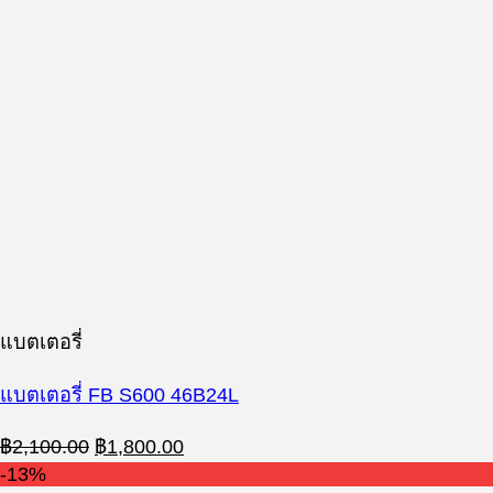
฿2,200.00.
฿1,900.00.
แบตเตอรี่
แบตเตอรี่ FB S600 46B24L
Original
Current
฿
2,100.00
฿
1,800.00
price
price
-13%
was:
is: