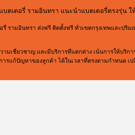
นแบตเตอรี่ รามอินทรา แนะนำแบตเตอรี่ตรงรุ่น ให
อรี่ รามอินทรา ส่งฟรี ติดตั้งฟรี ทั่วเขตกรุงเทพและป
ความเชี่ยวชาญ และมีบริการที่แตกต่าง เน้นการให้บริก
ารแก้ปัญหาของลูกค้า ได้ในเวลาที่ตรงตามกำหนด เปลี่