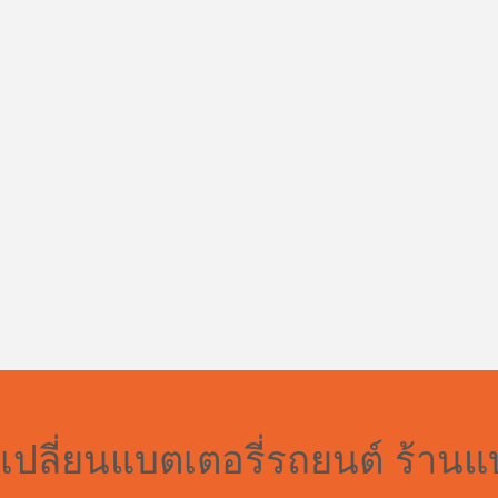
เปลี่ยนแบตเตอรี่รถยนต์ ร้านแ