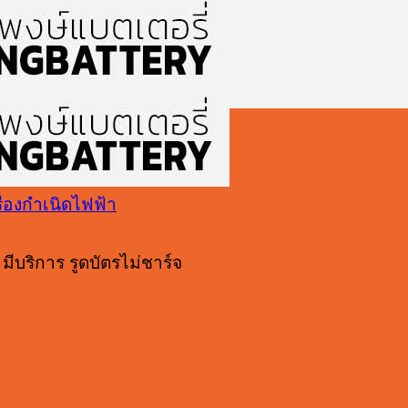
รื่องกำเนิดไฟฟ้า
มีบริการ รูดบัตรไม่ชาร์จ