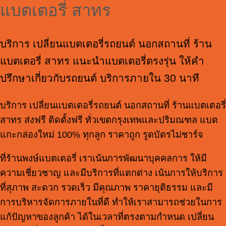
แบตเตอรี่ สาทร
บริการ เปลี่ยนแบตเตอรี่รถยนต์ นอกสถานที่ ร้าน
แบตเตอรี่ สาทร แนะนำแบตเตอรี่ตรงรุ่น ให้คำ
ปรึกษาเกี่ยวกับรถยนต์ บริการภายใน 30 นาที
บริการ เปลี่ยนแบตเตอรี่รถยนต์ นอกสถานที่ ร้านแบตเตอรี่
สาทร ส่งฟรี ติดตั้งฟรี ทั่วเขตกรุงเทพและปริมณฑล แบต
แกะกล่องใหม่ 100% ทุกลูก ราคาถูก รูดบัตรไม่ชาร์จ
ที่ร้านพงษ์แบตเตอรี่ เราเน้นการพัฒนาบุคคลการ ให้มี
ความเชี่ยวชาญ และมีบริการที่แตกต่าง เน้นการให้บริการ
ที่สุภาพ สะดวก รวดเร็ว มีคุณภาพ ราคายุติธรรม และมี
การบริหารจัดการภายในที่ดี ทำให้เราสามารถช่วยในการ
แก้ปัญหาของลูกค้า ได้ในเวลาที่ตรงตามกำหนด เปลี่ยน