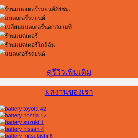
ดูรีวิวเพิ่มเติม
ผลงานของเรา