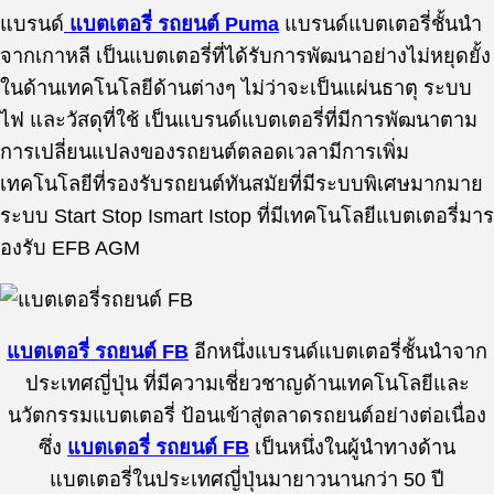
แบรนด์
แบตเตอรี่ รถยนต์ Puma
แบรนด์แบตเตอรี่ชั้นนำ
จากเกาหลี เป็นแบตเตอรี่ที่ได้รับการพัฒนาอย่างไม่หยุดยั้ง
ในด้านเทคโนโลยีด้านต่างๆ ไม่ว่าจะเป็นแผ่นธาตุ ระบบ
ไฟ และวัสดุที่ใช้ เป็นแบรนด์แบตเตอรี่ที่มีการพัฒนาตาม
การเปลี่ยนแปลงของรถยนต์ตลอดเวลามีการเพิ่ม
เทคโนโลยีที่รองรับรถยนต์ทันสมัยที่มีระบบพิเศษมากมาย
ระบบ Start Stop Ismart Istop ที่มีเทคโนโลยีแบตเตอรี่มาร
องรับ EFB AGM
แบตเตอรี่ รถยนต์ FB
อีกหนึ่งแบรนด์แบตเตอรี่ชั้นนำจาก
ประเทศญี่ปุ่น ที่มีความเชี่ยวชาญด้านเทคโนโลยีและ
นวัตกรรมแบตเตอรี่ ป้อนเข้าสู่ตลาดรถยนต์อย่างต่อเนื่อง
ซึ่ง
แบตเตอรี่ รถยนต์ FB
เป็นหนึ่งในผู้นำทางด้าน
แบตเตอรี่ในประเทศญี่ปุ่นมายาวนานกว่า 50 ปี