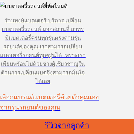
ร้านพงษ์แบตเตอรี่ บริการ เปลี่ยน
แบตเตอรี่รถยนต์ นอกสถานที่ สาทร
มีแบตเตอรี่ครบทุกรุ่นตรงตามรุ่น
รถยนต์ของคุณ เราสามารถเปลี่ยน
แบตเตอรี่รถยนต์ทุกๆรุ่นได้ เพราะเรา
เพียบพร้อมไปด้วยช่างผู้เชี่ยวชาญใน
ด้านการเปลี่ยนแบตจึงสามารถมั่นใจ
ได้เลย
เลือกแบรนด์แบตเตอรี่ด้วยตัวคุณเอง
จากรุ่นรถยนต์ของคุณ
รีวิวจากลูกค้า