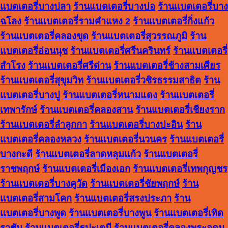
แบตเตอรี่บางปลา
ร้านแบตเตอรี่บางบ่อ
ร้านแบตเตอรี่บาง
ฉโลง
ร้านแบตเตอรี่รามคำแหง 2
ร้านแบตเตอรี่กิ่งแก้ว
ร้านแบตเตอรี่คลองขุด
ร้านแบตเตอรี่สุวรรณภูมิ
ร้าน
แบตเตอรี่อ่อนนุช
ร้านแบตเตอรี่ศรีนครินทร์
ร้านแบตเตอรี่
สำโรง
ร้านแบตเตอรี่ศรีด่าน
ร้านแบตเตอรี่ช้างสามเศียร
ร้านแบตเตอรี่สุขุมวิท
ร้านแบตเตอรี่วชิรธรรมสาธิต
ร้าน
แบตเตอรี่บางปู
ร้านแบตเตอรี่หนามแดง
ร้านแบตเตอรี่
เทพารักษ์
ร้านแบตเตอรี่คลองสาน
ร้านแบตเตอรี่เชียงราก
ร้านแบตเตอรี่ลำลูกกา
ร้านแบตเตอรี่บางปะอิน
ร้าน
แบตเตอรี่คลองหลวง
ร้านแบตเตอรี่นวนคร
ร้านแบตเตอรี่
บางกะดี
ร้านแบตเตอรี่ลาดหลุมแก้ว
ร้านแบตเตอรี่
ราชพฤกษ์
ร้านแบตเตอรี่เมืองเอก
ร้านแบตเตอรี่เทพกุญชร
ร้านแบตเตอรี่บางคูวัด
ร้านแบตเตอรี่ชัยพฤกษ์
ร้าน
แบตเตอรี่สามโคก
ร้านแบตเตอรี่สรงประภา
ร้าน
แบตเตอรี่บางพูด
ร้านแบตเตอรี่บางพูน
ร้านแบตเตอรี่เทิด
ราชัน
ร้านแบตเตอรี่ธูปะเตมี
ร้านแบตเตอรี่คลองพระอุดม