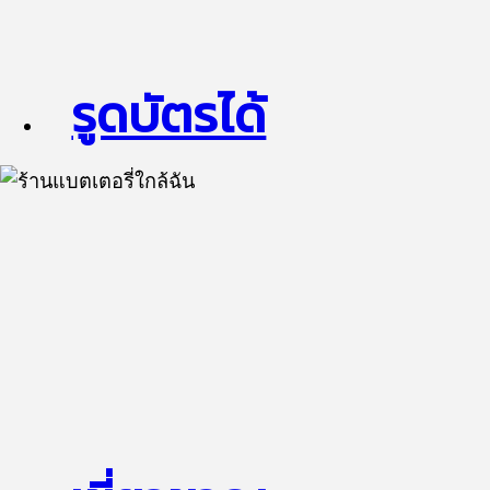
รูดบัตรได้