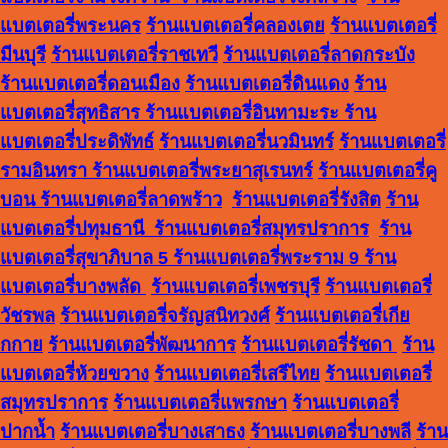
แบตเตอรี่พระนคร
ร้านแบตเตอรี่คลองเตย
ร้านแบตเตอรี่
มีนบุรี
ร้านแบตเตอรี่ราชเทวี
ร้านแบตเตอรี่ลาดกระบัง
ร้านแบตเตอรี่ดอนเมือง
ร้านแบตเตอรี่ดินแดง
ร้าน
แบตเตอรี่สุทธิสาร ร้านแบตเตอรี่อินทามะระ ร้าน
แบตเตอรี่ประดิพัทธ์
ร้านแบตเตอรี่นวมินทร์
ร้านแบตเตอรี่
รามอินทรา ร้านแบตเตอรี่พระยาสุเรนทร์
ร้านแบตเตอรี่คู
บอน
ร้านแบตเตอรี่ลาดพร้าว
ร้านแบตเตอรี่รังสิต
ร้าน
แบตเตอรี่ปทุมธานี
ร้านแบตเตอรี่สมุทรปราการ
ร้าน
แบตเตอรี่สุขาภิบาล 5
ร้านแบตเตอรี่พระราม 9
ร้าน
แบตเตอรี่บางพลัด
ร้านแบตเตอรี่เพชรบุรี
ร้านแบตเตอรี่
วัชรพล
ร้านแบตเตอรี่จรัญสนิทวงศ์
ร้านแบตเตอรี่เกีย
กกาย
ร้านแบตเตอรี่พัฒนาการ
ร้านแบตเตอรี่รัชดา
ร้าน
แบตเตอรี่ห้วยขวาง
ร้านแบตเตอรี่เสรีไทย
ร้านแบตเตอรี่
สมุทรปราการ
ร้านแบตเตอรี่แพรกษา
ร้านแบตเตอรี่
ปากน้ำ
ร้านแบตเตอรี่บางเสาธง
ร้านแบตเตอรี่บางพลี
ร้าน