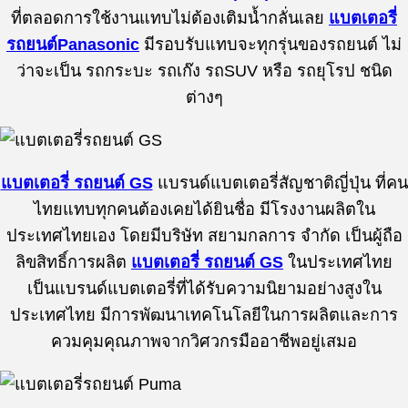
ที่ตลอดการใช้งานแทบไม่ต้องเติมน้ำกลั่นเลย
แบตเตอรี่
รถยนต์Panasonic
มีรอบรับแทบจะทุกรุ่นของรถยนต์ ไม่
ว่าจะเป็น รถกระบะ รถเก๊ง รถSUV หรือ รถยุโรป ชนิด
ต่างๆ
แบตเตอรี่ รถยนต์ GS
แบรนด์แบตเตอรี่สัญชาติญี่ปุ่น ที่คน
ไทยแทบทุกคนต้องเคยได้ยินชื่อ มีโรงงานผลิตใน
ประเทศไทยเอง โดยมีบริษัท สยามกลการ จำกัด เป็นผู้ถือ
ลิขสิทธิ์การผลิต
แบตเตอรี่ รถยนต์ GS
ในประเทศไทย
เป็นแบรนด์แบตเตอรี่ที่ได้รับความนิยามอย่างสูงใน
ประเทศไทย มีการพัฒนาเทคโนโลยีในการผลิตและการ
ควมคุมคุณภาพจากวิศวกรมืออาชีพอยู่เสมอ