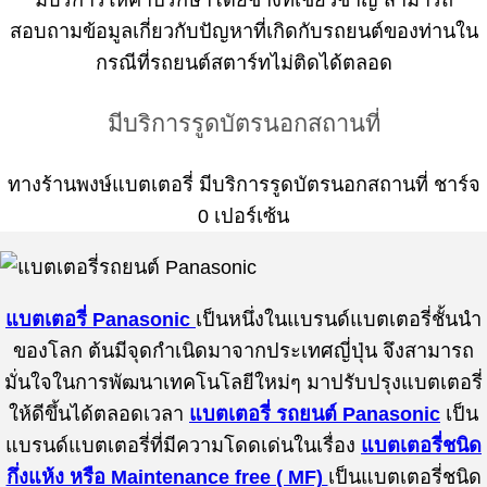
สอบถามข้อมูลเกี่ยวกับปัญหาที่เกิดกับรถยนต์ของท่านใน
กรณีที่รถยนต์สตาร์ทไม่ติดได้ตลอด
มีบริการรูดบัตรนอกสถานที่
ทางร้านพงษ์แบตเตอรี่ มีบริการรูดบัตรนอกสถานที่ ชาร์จ
0 เปอร์เซ้น
แบตเตอรี่ Panasonic
เป็นหนึ่งในแบรนด์แบตเตอรี่ชั้นนำ
ของโลก ต้นมีจุดกำเนิดมาจากประเทศญี่ปุ่น จึงสามารถ
มั่นใจในการพัฒนาเทคโนโลยีใหม่ๆ มาปรับปรุงแบตเตอรี่
ให้ดีขึ้นได้ตลอดเวลา
แบตเตอรี่ รถยนต์ Panasonic
เป็น
แบรนด์แบตเตอรี่ที่มีความโดดเด่นในเรื่อง
แบตเตอรี่ชนิด
กึ่งแห้ง หรือ Maintenance free ( MF)
เป็นแบตเตอรี่ชนิด