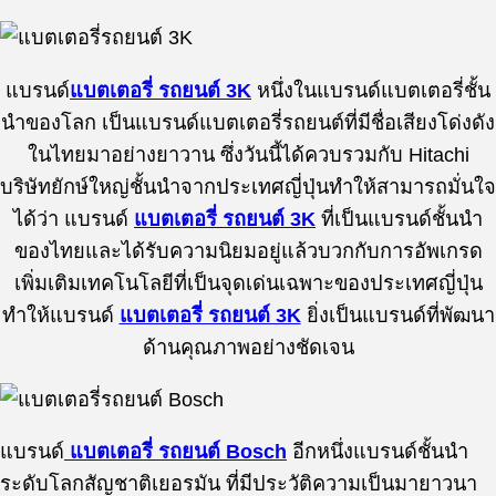
แบรนด์
แบตเตอรี่ รถยนต์ 3K
หนึ่งในแบรนด์แบตเตอรี่ชั้น
นำของโลก เป็นแบรนด์แบตเตอรี่รถยนต์ที่มีชื่อเสียงโด่งดัง
ในไทยมาอย่างยาวาน ซึ่งวันนี้ได้ควบรวมกับ Hitachi
บริษัทยักษ์ใหญ่ชั้นนำจากประเทศญี่ปุ่นทำให้สามารถมั่นใจ
ได้ว่า แบรนด์
แบตเตอรี่ รถยนต์ 3K
ที่เป็นแบรนด์ชั้นนำ
ของไทยและได้รับความนิยมอยู่แล้วบวกกับการอัพเกรด
เพิ่มเติมเทคโนโลยีที่เป็นจุดเด่นเฉพาะของประเทศญี่ปุ่น
ทำให้แบรนด์
แบตเตอรี่ รถยนต์ 3K
ยิ่งเป็นแบรนด์ที่พัฒนา
ด้านคุณภาพอย่างชัดเจน
แบรนด์
แบตเตอรี่ รถยนต์ Bosch
อีกหนึ่งแบรนด์ชั้นนำ
ระดับโลกสัญชาติเยอรมัน ที่มีประวัติความเป็นมายาวนา