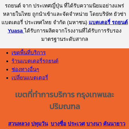
รถยนต์ จาก ประเทศญี่ปุ่น ที่ได้รับความนิยมอย่างแพร่
หลายในไทย ถูกนำเข้าและจัดจำหน่าย โดยบริษัท ยัวซ่า
แบตเตอรี่ ประเทศไทย จำกัด (มหาชน)
แบตเตอรี่ รถยนต์
Yuasa
ได้รับการผลิตจากโรงงานที่ได้รับการรับรอง
มาตรฐานระดับสากล
เขตพื้นที่บริการ
ร้านแบตเตอรี่รถยนต์
ช่องทางอื่นๆ
เปลี่ยนแบตเตอรี่
เขตที่ทำการบริการ กรุงเทพและ
ปริมณฑล
สวนหลวง
ปทุมวัน
บางซื่อ
ประเวศ
บางนา
คันนายาว