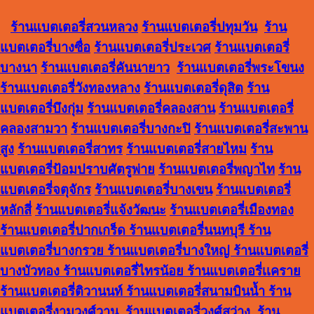
ร้านแบตเตอรี่สวนหลวง
ร้านแบตเตอรี่ปทุมวัน
ร้าน
แบตเตอรี่บางซื่อ
ร้านแบตเตอรี่ประเวศ
ร้านแบตเตอรี่
บางนา
ร้านแบตเตอรี่คันนายาว
ร้านแบตเตอรี่พระโขนง
ร้านแบตเตอรี่วังทองหลาง
ร้านแบตเตอรี่ดุสิต
ร้าน
แบตเตอรี่บึงกุ่ม
ร้านแบตเตอรี่คลองสาน
ร้านแบตเตอรี่
คลองสามวา
ร้านแบตเตอรี่บางกะปิ
ร้านแบตเตอรี่สะพาน
สูง
ร้านแบตเตอรี่สาทร
ร้านแบตเตอรี่สายไหม
ร้าน
แบตเตอรี่ป้อมปราบศัตรูพ่าย
ร้านแบตเตอรี่พญาไท
ร้าน
แบตเตอรี่จตุจักร
ร้านแบตเตอรี่บางเขน
ร้านแบตเตอรี่
หลักสี่
ร้านแบตเตอรี่แจ้งวัฒนะ
ร้านแบตเตอรี่เมืองทอง
ร้านแบตเตอรี่ปากเกร็ด
ร้านแบตเตอรี่นนทบุรี ร้าน
แบตเตอรี่บางกรวย
ร้านแบตเตอรี่บางใหญ่
ร้านแบตเตอรี่
บางบัวทอง ร้านแบตเตอรี่ไทรน้อย ร้านแบตเตอรี่เเคราย
ร้านแบตเตอรี่ติวานนท์ ร้านแบตเตอรี่สนามบินน้ำ ร้าน
แบตเตอรี่งามวงศ์วาน
ร้านแบตเตอรี่วงศ์สว่าง
ร้าน