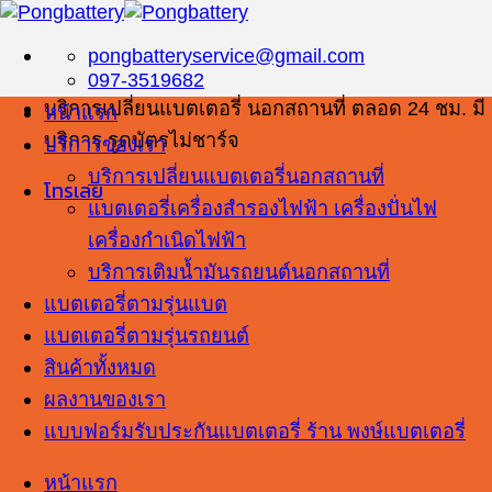
ข้าม
ไป
pongbatteryservice@gmail.com
ยัง
097-3519682
บริการเปลี่ยนแบตเตอรี่ นอกสถานที่ ตลอด 24 ชม. มี
เนื้อหา
หน้าแรก
บริการ รูดบัตรไม่ชาร์จ
บริการของเรา
บริการเปลี่ยนแบตเตอรี่นอกสถานที่
โทรเลย
แบตเตอรี่เครื่องสำรองไฟฟ้า เครื่องปั่นไฟ
เครื่องกำเนิดไฟฟ้า
บริการเติมน้ำมันรถยนต์นอกสถานที่
แบตเตอรี่ตามรุ่นแบต
แบตเตอรี่ตามรุ่นรถยนต์
สินค้าทั้งหมด
ผลงานของเรา
แบบฟอร์มรับประกันแบตเตอรี่ ร้าน พงษ์แบตเตอรี่
หน้าแรก