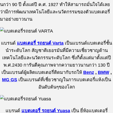
นกว่า 90 ปี ตั้งแต่ปี ค.ศ. 1927 ทำให้สามารถมั่นใจได้เลย
ว่ามีการพัฒนาเทคโนโลยีและนวัตกรรมของตัวแบตเตอรี่
มาอย่างยาวนาน
แบรนด์
แบตเตอรี่ รถยนต์ Varta
เป็นแบรนด์แบตเตอรี่ชั้น
นำระดับโลก สัญชาติเยอรมันที่มีความเชี่ยวชาญด้าน
เทคโนโลยีและนวัตกรรมระดับโลก ซึ่งก็ตั้งแต่มาตั้งแต่ปี
พ.ศ.2430 การันตีคุณภาพจากความยาวนานกว่า 130 ปี
เป็นแบรนด์ผู้ผลิตแบตเตอรี่ติดมากับรถให้
Benz
,
BMW
,
MG GS
เป็นแบรนด์ที่เชี่ยวชาญในการแบตเตอรี่แห้งเป็น
อันดับต้นๆของโลก
แบรนด์
แบตเตอรี่ รถยนต์ Yuasa
เป็น ยี่ห้อแบตเตอรี่