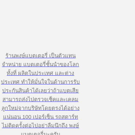
ร้านพงษ์แบตเตอรี่ เป็นตัวแทน
จำหน่าย แบตเตอรี่ชั้นนำของโลก
ทั้งที่ ผลิตในประเทศ และต่าง
ประเทศ ทำให้มั่นใจในด้านการรับ
ประกันสินค้าได้เลยว่าถ้าแบตเสีย
สามารถส่งไปตรวจเช็คและเคลม
ลูกใหม่จากบริษัทโดยตรงได้อย่าง
แน่นอน 100 เปอร์เซ็น รถสตาร์ท
ไม่ติดครั้งต่อไปอย่าลืมนึกถึง พงษ์
แบตเตอรี่นะครับ