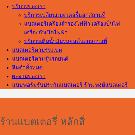
บริการของเรา
บริการเปลี่ยนแบตเตอรี่นอกสถานที่
แบตเตอรี่เครื่องสำรองไฟฟ้า เครื่องปั่นไฟ
เครื่องกำเนิดไฟฟ้า
บริการเติมน้ำมันรถยนต์นอกสถานที่
แบตเตอรี่ตามรุ่นแบต
แบตเตอรี่ตามรุ่นรถยนต์
สินค้าทั้งหมด
ผลงานของเรา
แบบฟอร์มรับประกันแบตเตอรี่ ร้าน พงษ์แบตเตอรี่
ร้านแบตเตอรี่ หลักสี่