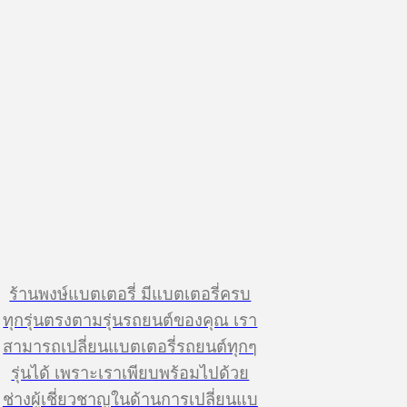
ร้านพงษ์แบตเตอรี่ มีแบตเตอรี่ครบ
ทุกรุ่นตรงตามรุ่นรถยนต์ของคุณ เรา
สามารถเปลี่ยนแบตเตอรี่รถยนต์ทุกๆ
รุ่นได้ เพราะเราเพียบพร้อมไปด้วย
ช่างผู้เชี่ยวชาญในด้านการเปลี่ยนแบ