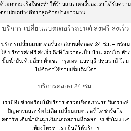
ด้วยความจริงใจจะทำให้ร้านแบตเตอรี่ของเรา ได้รับความ
ตอบรับอย่างดีจากลูกค้าอย่างยาวนาน
บริการ เปลี่ยนแบตเตอรี่รถยนต์ ส่งฟรี ส่งเร็ว
บริการเปลี่ยนแบตเตอรี่นอกสถานที่ตลอด 24 ชม. – พร้อม
ให้ บริการส่งฟรี ส่งเร็ว ถึงที่ ไม่ว่าจะเป็น บ้าน คอนโด ห้าง
ปั๊มน้ำมัน ที่เปลี่ยว ทั่วเขต กรุงเทพ นนทบุรี ปทุมธานี โดย
ไม่คิดค่าใช้จ่ายเพิ่มเติมใดๆ
บริการตลอด 24 ชม.
เรามีทีมช่างพร้อมให้บริการ ตรวจเช็คสภาพรถ วิเคราะห์
ปัญหารถสตาร์ทไม่ติด เปลี่ยนแบตเตอรี่ ไดชาร์จ ได
สตาร์ท เติมน้ำมันฉุกเฉินนอกสถานที่ตลอด 24 ชั่วโมง แค่
เพียงโทรหาเรา ยินดีให้บริการ