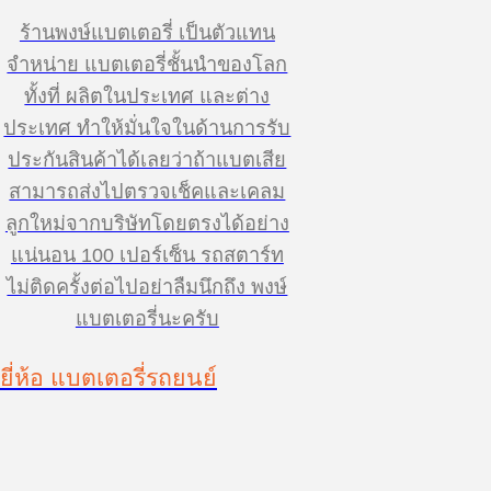
ร้านพงษ์แบตเตอรี่ เป็นตัวแทน
จำหน่าย แบตเตอรี่ชั้นนำของโลก
ทั้งที่ ผลิตในประเทศ และต่าง
ประเทศ ทำให้มั่นใจในด้านการรับ
ประกันสินค้าได้เลยว่าถ้าแบตเสีย
สามารถส่งไปตรวจเช็คและเคลม
ลูกใหม่จากบริษัทโดยตรงได้อย่าง
แน่นอน 100 เปอร์เซ็น รถสตาร์ท
ไม่ติดครั้งต่อไปอย่าลืมนึกถึง พงษ์
แบตเตอรี่นะครับ
ยี่ห้อ แบตเตอรี่รถยนย์