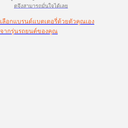
ตจึงสามารถมั่นใจได้เลย
เลือกแบรนด์แบตเตอรี่ด้วยตัวคุณเอง
จากรุ่นรถยนต์ของคุณ