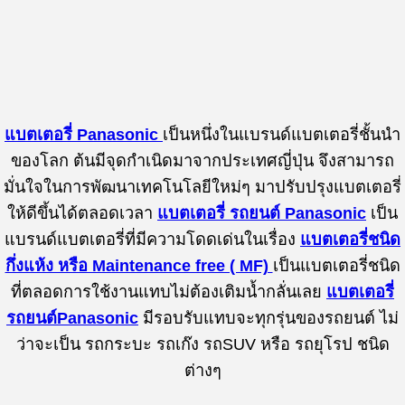
แบตเตอรี่ Panasonic
เป็นหนึ่งในแบรนด์แบตเตอรี่ชั้นนำ
ของโลก ต้นมีจุดกำเนิดมาจากประเทศญี่ปุ่น จึงสามารถ
มั่นใจในการพัฒนาเทคโนโลยีใหม่ๆ มาปรับปรุงแบตเตอรี่
ให้ดีขึ้นได้ตลอดเวลา
แบตเตอรี่ รถยนต์ Panasonic
เป็น
แบรนด์แบตเตอรี่ที่มีความโดดเด่นในเรื่อง
แบตเตอรี่ชนิด
กึ่งแห้ง หรือ Maintenance free ( MF)
เป็นแบตเตอรี่ชนิด
ที่ตลอดการใช้งานแทบไม่ต้องเติมน้ำกลั่นเลย
แบตเตอรี่
รถยนต์Panasonic
มีรอบรับแทบจะทุกรุ่นของรถยนต์ ไม่
ว่าจะเป็น รถกระบะ รถเก๊ง รถSUV หรือ รถยุโรป ชนิด
ต่างๆ