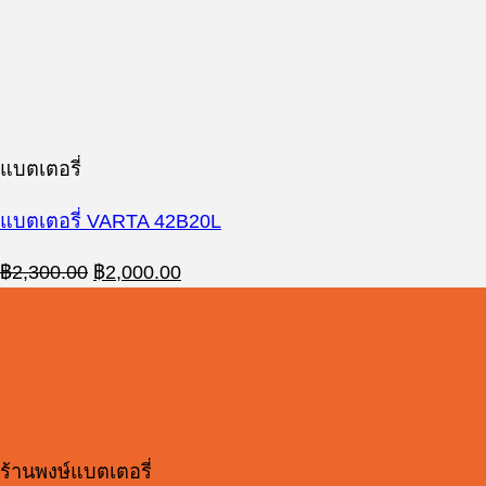
แบตเตอรี่
แบตเตอรี่ VARTA 42B20L
Original
Current
฿
2,300.00
฿
2,000.00
price
price
was:
is:
฿2,300.00.
฿2,000.00.
ร้านพงษ์แบตเตอรี่