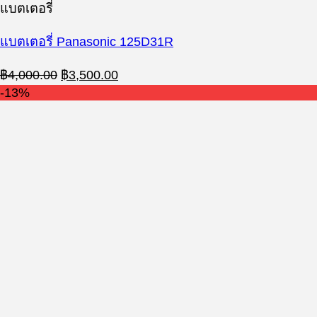
แบตเตอรี่
แบตเตอรี่ Panasonic 125D31R
Original
Current
฿
4,000.00
฿
3,500.00
price
price
-13%
was:
is:
฿4,000.00.
฿3,500.00.