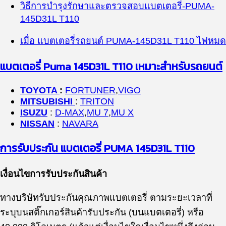
วิธีการบำรุงรักษาและตรวจสอบแบตเตอรี่-PUMA-
145D31L T110
เมื่อ แบตเตอรี่รถยนต์ PUMA-
145D31L T110
ไฟหมด
แบตเตอรี่ Puma
145D31L T110
เหมาะสำหรับรถยนต์
TOYOTA
:
FORTUNER
,
VIGO
MITSUBISHI
:
TRITON
ISUZU
:
D-MAX
,
MU 7
,
MU X
NISSAN
:
NAVARA
การรับประกัน แบตเตอรี่ PUMA
145D31L T110
เงื่อนไขการรับประกันสินค้า
ทางบริษัทรับประกันคุณภาพแบตเตอรี่ ตามระยะเวลาที่
ระบุบนสติ๊กเกอร์สินค้ารับประกัน (บนแบตเตอรี่) หรือ