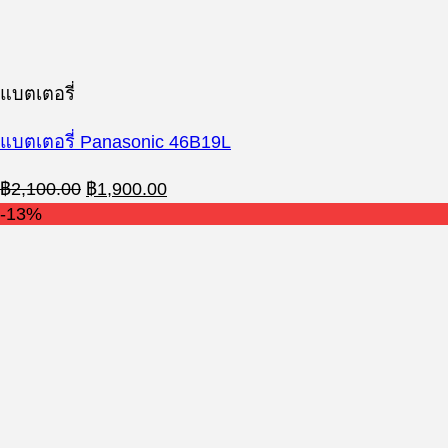
แบตเตอรี่
แบตเตอรี่ Panasonic 46B19L
Original
Current
฿
2,100.00
฿
1,900.00
price
price
-13%
was:
is:
฿2,100.00.
฿1,900.00.