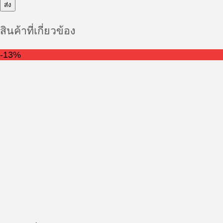
สินค้าที่เกี่ยวข้อง
-13%