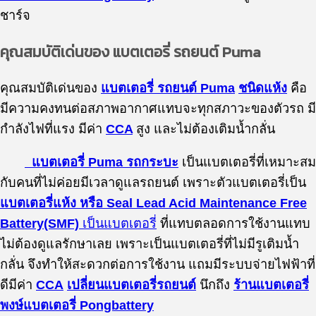
ชาร์จ
คุณสมบัติเด่นของ แบตเตอรี่ รถยนต์ Puma
คุณสมบัติเด่นของ
แบตเตอรี่ รถยนต์ Puma
ชนิดแห้ง
คือ
มีความคงทนต่อสภาพอากาศแทบจะทุกสภาวะของตัวรถ มี
กำลังไฟที่แรง มีค่า
CCA
สูง และไม่ต้องเติมน้ำกลั่น
แบตเตอรี่ Puma รถกระบะ
เป็นแบตเตอรี่ที่เหมาะสม
กับคนที่ไม่ค่อยมีเวลาดูแลรถยนต์ เพราะตัวแบตเตอรี่เป็น
แบตเตอรี่แห้ง หรือ Seal Lead Acid Maintenance Free
Battery(SMF)
เป็นแบตเตอรี่
ที่แทบตลอดการใช้งานแทบ
ไม่ต้องดูแลรักษาเลย เพราะเป็นแบตเตอรี่ที่ไม่มีรูเติมน้ำ
กลั่น จึงทำให้สะดวกต่อการใช้งาน แถมมีระบบจ่ายไฟฟ้าที่
ดีมีค่า
CCA
เปลี่ยนแบตเตอรี่รถยนต์
นึกถึง
ร้านแบตเตอรี่
พงษ์แบตเตอรี่ Pongbattery