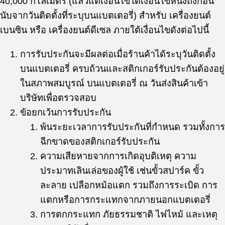
40,000 กิโลเมตร (แล้วแต่เงื่อนไขใดเงื่อนไขหนึ่งถึงก่อน
นับจากวันติดตั้งที่ระบุบนแบตเตอรี่) สำหรับ เครื่องยนต์
เบนซิน หรือ เครื่องยนต์ดีเซล ภายใต้เงื่อนไขดังต่อไปนี้
การรับประกันจะมีผลต่อเมื่อร้านค้าได้ระบุวันติดตั้ง
บนแบตเตอรี่ ครบถ้วนและสติกเกอร์รับประกันต้องอยู่
ในสภาพสมบูรณ์ บนแบตเตอรี่ ณ วันส่งสินค้าเข้า
บริษัทเพื่อตรวจสอบ
ข้อยกเว้นการรับประกัน
พ้นระยะเวลาการรับประกันที่กำหนด รวมทั้งการ
ฉีกขาดของสติกเกอร์รับประกัน
ความเสียหายจากการเกิดอุบติเหตุ ความ
ประมาทเลินเล่อของผู้ใช้ เช่นขั้วสปาร์ค ขั้ว
ละลาย เปลือกหม้อแตก รวมถึงการระเบิด การ
แตกหรือการกระแทกจากภายนอกแบตเตอรี่
การตกกระแทก ภัยธรรมชาติ ไฟไหม้ และเหตุ