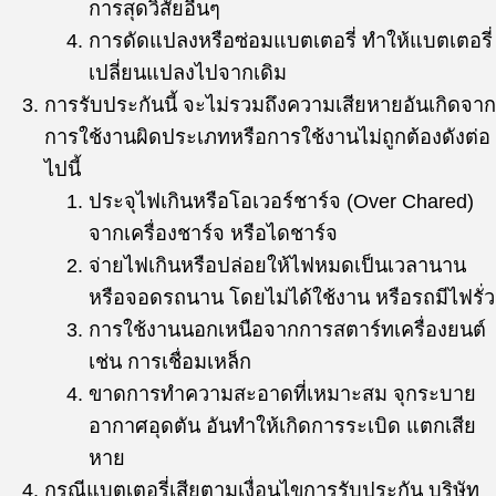
การสุดวิสัยอื่นๆ
การดัดแปลงหรือซ่อมแบตเตอรี่ ทำให้แบตเตอรี่
เปลี่ยนแปลงไปจากเดิม
การรับประกันนี้ จะไม่รวมถึงความเสียหายอันเกิดจาก
การใช้งานผิดประเภทหรือการใช้งานไม่ถูกต้องดังต่อ
ไปนี้
ประจุไฟเกินหรือโอเวอร์ชาร์จ (Over Chared)
จากเครื่องชาร์จ หรือไดชาร์จ
จ่ายไฟเกินหรือปล่อยให้ไฟหมดเป็นเวลานาน
หรือจอดรถนาน โดยไม่ได้ใช้งาน หรือรถมีไฟรั่ว
การใช้งานนอกเหนือจากการสตาร์ทเครื่องยนต์
เช่น การเชื่อมเหล็ก
ขาดการทำความสะอาดที่เหมาะสม จุกระบาย
อากาศอุดตัน อันทำให้เกิดการระเบิด แตกเสีย
หาย
กรณีแบตเตอรี่เสียตามเงื่อนไขการรับประกัน บริษัท