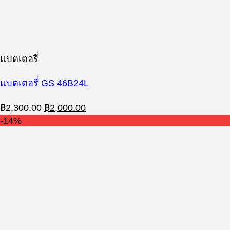
แบตเตอรี่
แบตเตอรี่ GS 46B24L
Original
Current
฿
2,300.00
฿
2,000.00
price
price
-14%
was:
is:
฿2,300.00.
฿2,000.00.