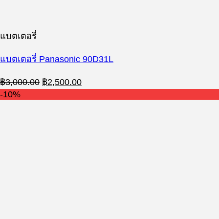
แบตเตอรี่
แบตเตอรี่ Panasonic 90D31L
Original
Current
฿
3,000.00
฿
2,500.00
price
price
-10%
was:
is:
฿3,000.00.
฿2,500.00.