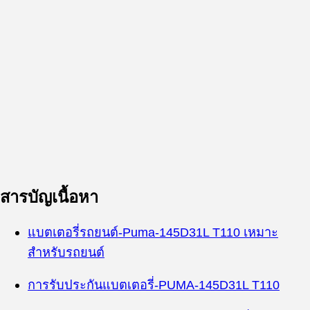
สารบัญเนื้อหา
แบตเตอรี่รถยนต์-Puma-
145D31L T110
เหมาะ
สำหรับรถยนต์
การรับประกันแบตเตอรี่-PUMA-
145D31L T110