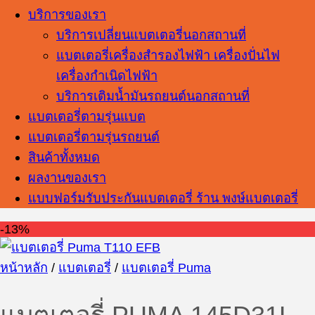
บริการของเรา
บริการเปลี่ยนแบตเตอรี่นอกสถานที่
แบตเตอรี่เครื่องสำรองไฟฟ้า เครื่องปั่นไฟ
เครื่องกำเนิดไฟฟ้า
บริการเติมน้ำมันรถยนต์นอกสถานที่
แบตเตอรี่ตามรุ่นแบต
แบตเตอรี่ตามรุ่นรถยนต์
สินค้าทั้งหมด
ผลงานของเรา
แบบฟอร์มรับประกันแบตเตอรี่ ร้าน พงษ์แบตเตอรี่
-13%
หน้าหลัก
/
แบตเตอรี่
/
แบตเตอรี่ Puma