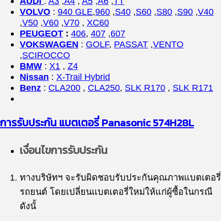
AUDI
:
A3
,
A4
,
A5
,
A6
,
TT
VOLVO
:
940 GLE
,
960
,
S40
,
S60
,
S80
,
S90
,
V40
,
V50
,
V60
,
V70
,
XC60
PEUGEOT
:
406
,
407
,
607
VOKSWAGEN
:
GOLF
,
PASSAT
,
VENTO
,
SCIROCCO
BMW
:
X1
,
Z4
Nissan
:
X-Trail Hybrid
Benz
:
CLA200
,
CLA250
,
SLK R170
,
SLK R171
การรับประกัน แบตเตอรี่
Panasonic 574H28L
เงื่อนไขการรับประกัน
ทางบริษัทฯ จะรับผิดชอบรับประกันคุณภาพแบตเตอรี่
รถยนต์ โดยเปลี่ยนแบตเตอรี่ใหม่ให้แก่ผู้ซื้อในกรณี
ดังนั้