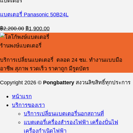
แบตเตอรี่
แบตเตอรี่ Panasonic 50B24L
Original
Current
฿
2,200.00
฿
1,900.00
price
price
was:
is:
ร้านพงษ์แบตเตอรี่
฿2,200.00.
฿1,900.00.
บริการเปลี่ยนแบตเตอรี่ ตลอด 24 ชม. ทำงานแบบมือ
อาชีพ สุภาพ รวดเร็ว ราคาถูก มีรูดบัตร
Copyright 2026 ©
Pongbattery
สงวนลิขสิทธิ์ทุกประการ
หน้าแรก
บริการของเรา
บริการเปลี่ยนแบตเตอรี่นอกสถานที่
แบตเตอรี่เครื่องสำรองไฟฟ้า เครื่องปั่นไฟ
เครื่องกำเนิดไฟฟ้า