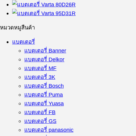
หมวดหมูสืนค้า
แบตเตอรี่
แบตเตอรี่ Banner
แบตเตอรี่ Delkor
แบตเตอรี่ MF
แบตเตอรี่ 3K
แบตเตอรี่ Bosch
แบตเตอรี่ Puma
แบตเตอรี่ Yuasa
แบตเตอรี่ FB
แบตเตอรี่ GS
แบตเตอรี่ panasonic