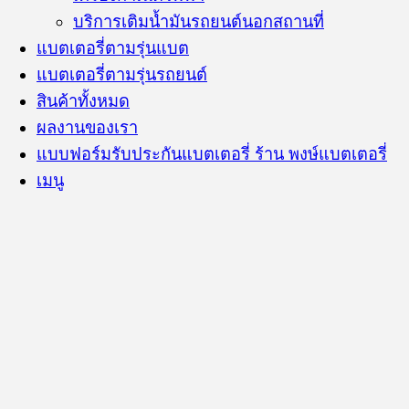
บริการเติมน้ำมันรถยนต์นอกสถานที่
แบตเตอรี่ตามรุ่นแบต
แบตเตอรี่ตามรุ่นรถยนต์
สินค้าทั้งหมด
ผลงานของเรา
แบบฟอร์มรับประกันแบตเตอรี่ ร้าน พงษ์แบตเตอรี่
เมนู