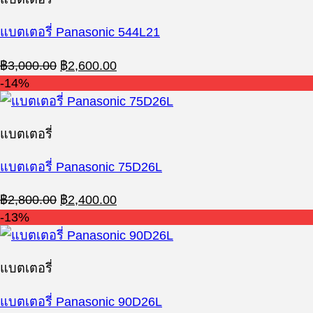
แบตเตอรี่ Panasonic 544L21
Original
Current
฿
3,000.00
฿
2,600.00
price
price
-14%
was:
is:
฿3,000.00.
฿2,600.00.
แบตเตอรี่
แบตเตอรี่ Panasonic 75D26L
Original
Current
฿
2,800.00
฿
2,400.00
price
price
-13%
was:
is:
฿2,800.00.
฿2,400.00.
แบตเตอรี่
แบตเตอรี่ Panasonic 90D26L