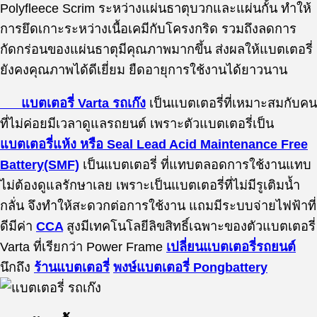
Polyfleece Scrim ระหว่างแผ่นธาตุบวกและแผ่นกั้น ทำให้
การยึดเกาะระหว่างเนื้อเคมีกับโครงกริด รวมถึงลดการ
กัดกร่อนของแผ่นธาตุมีคุณภาพมากขึ้น ส่งผลให้แบตเตอรี่
ยังคงคุณภาพได้ดีเยี่ยม ยืดอายุการใช้งานได้ยาวนาน
แบตเตอรี่ Varta
รถเก๊ง
เป็นแบตเตอรี่ที่เหมาะสมกับคน
ที่ไม่ค่อยมีเวลาดูแลรถยนต์ เพราะตัวแบตเตอรี่เป็น
แบตเตอรี่แห้ง หรือ Seal Lead Acid Maintenance Free
Battery(SMF)
เป็นแบตเตอรี่ ที่แทบตลอดการใช้งานแทบ
ไม่ต้องดูแลรักษาเลย เพราะเป็นแบตเตอรี่ที่ไม่มีรูเติมน้ำ
กลั่น จึงทำให้สะดวกต่อการใช้งาน แถมมีระบบจ่ายไฟฟ้าที่
ดีมีค่า
CCA
สูงมีเทคโนโลยีลิขสิทธิ์เฉพาะของตัวแบตเตอรี่
Varta ที่เรียกว่า Power Frame
เปลี่ยนแบตเตอรี่รถยนต์
นึกถึง
ร้านแบตเตอรี่
พงษ์แบตเตอรี่ Pongbattery