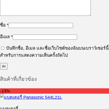
ชื่อ
*
อีเมล
*
บันทึกชื่อ, อีเมล และชื่อเว็บไซต์ของฉันบนเบราว์เซอร์นี้
สำหรับการแสดงความเห็นครั้งถัดไป
สินค้าที่เกี่ยวข้อง
-13%
แบตเตอรี่