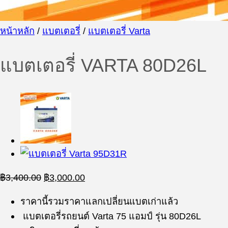
หน้าหลัก
/
แบตเตอรี่
/
แบตเตอรี่ Varta
แบตเตอรี่ VARTA 80D26L
Original
Current
฿
3,400.00
฿
3,000.00
price
price
was:
is:
ราคานี้รวมราคาแลกเปลี่ยนแบตเก่าแล้ว
฿3,400.00.
฿3,000.00.
แบตเตอรี่รถยนต์ Varta 75 แอมป์ รุ่น 80D26L