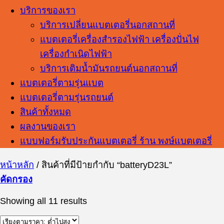
บริการของเรา
บริการเปลี่ยนแบตเตอรี่นอกสถานที่
แบตเตอรี่เครื่องสำรองไฟฟ้า เครื่องปั่นไฟ
เครื่องกำเนิดไฟฟ้า
บริการเติมน้ำมันรถยนต์นอกสถานที่
แบตเตอรี่ตามรุ่นแบต
แบตเตอรี่ตามรุ่นรถยนต์
สินค้าทั้งหมด
ผลงานของเรา
แบบฟอร์มรับประกันแบตเตอรี่ ร้าน พงษ์แบตเตอรี่
หน้าหลัก
/
สินค้าที่มีป้ายกำกับ “batteryD23L”
คัดกรอง
Sorted
Showing all 11 results
by
price: