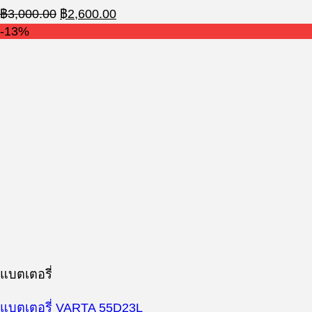
Original
Current
฿
3,000.00
฿
2,600.00
price
price
-13%
was:
is:
฿3,000.00.
฿2,600.00.
แบตเตอรี่
แบตเตอรี่ VARTA 55D23L