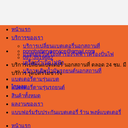
ข้าม
ไป
ยัง
เนื้อหา
หน้าแรก
บริการของเรา
บริการเปลี่ยนแบตเตอรี่นอกสถานที่
pongbatteryservice@gmail.com
แบตเตอรี่เครื่องสำรองไฟฟ้า เครื่องปั่นไฟ
097-3519682
เครื่องกำเนิดไฟฟ้า
บริการเปลี่ยนแบตเตอรี่ นอกสถานที่ ตลอด 24 ชม. มี
บริการเติมน้ำมันรถยนต์นอกสถานที่
บริการ รูดบัตรไม่ชาร์จ
แบตเตอรี่ตามรุ่นแบต
โทรเลย
แบตเตอรี่ตามรุ่นรถยนต์
สินค้าทั้งหมด
ผลงานของเรา
แบบฟอร์มรับประกันแบตเตอรี่ ร้าน พงษ์แบตเตอรี่
หน้าแรก