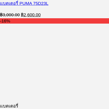
แบตเตอรี่ PUMA 75D23L
Original
Current
฿
3,000.00
฿
2,600.00
price
price
-16%
was:
is:
฿3,000.00.
฿2,600.00.
แบตเตอรี่