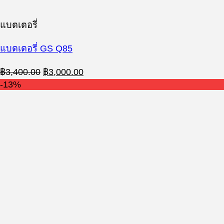
แบตเตอรี่
แบตเตอรี่ GS Q85
Original
Current
฿
3,400.00
฿
3,000.00
price
price
-13%
was:
is:
฿3,400.00.
฿3,000.00.