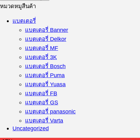
low
หมวดหมูสืนค้า
to
high
แบตเตอรี่
แบตเตอรี่ Banner
แบตเตอรี่ Delkor
แบตเตอรี่ MF
แบตเตอรี่ 3K
แบตเตอรี่ Bosch
แบตเตอรี่ Puma
แบตเตอรี่ Yuasa
แบตเตอรี่ FB
แบตเตอรี่ GS
แบตเตอรี่ panasonic
แบตเตอรี่ Varta
Uncategorized