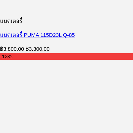
แบตเตอรี่
แบตเตอรี่ PUMA 115D23L Q-85
Original
Current
฿
3,800.00
฿
3,300.00
price
price
-13%
was:
is:
฿3,800.00.
฿3,300.00.