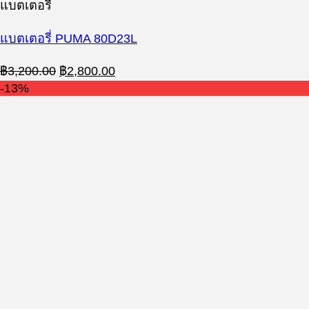
แบตเตอรี่
แบตเตอรี่ PUMA 80D23L
Original
Current
฿
3,200.00
฿
2,800.00
price
price
-13%
was:
is:
฿3,200.00.
฿2,800.00.