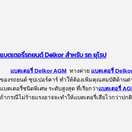
แบตเตอรี่รถยนต์ Delkor สำหรับ รถ ยุโรป
แบตเตอรี่ Delkor AGM
ทางค่าย
แบตเตอรี่ Delko
ของรถยนต์ ซุปเปอร์คาร์ ทำให้ต้องเพิ่มคุณสมบัติด้านต่
แบตเตอรี่ชนิดพิเศษ ระดับสูงสุด ที่เรียกว่า
แบตเตอรี่ A
ถ้ากรณีไม่ร้ายแรงอาจจะทำให้แบตเตอรี่เสียไวกว่าปกต