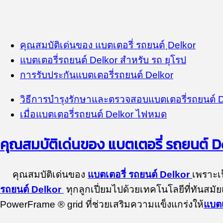
คุณสมบัติเด่นของ แบตเตอรี่ รถยนต์ ฺDelkor
แบตเตอรี่รถยนต์ Delkor สำหรับ รถ ยุโรป
การรับประกันแบตเตอรี่รถยนต์ Delkor
วิธีการบำรุงรักษาและตรวจสอบแบตเตอรี่รถยนต์ D
เมื่อแบตเตอรี่รถยนต์ Delkor ไฟหมด
คุณสมบัติเด่นของ แบตเตอรี่ รถยนต์ D
คุณสมบัติเด่นของ
แบตเตอรี่ รถยนต์ Delkor
เพราะเป
รถยนต์ Delkor
ทุกลูกเปี่ยมไปด้วยเทคโนโลยีที่ทันสม
PowerFrame ® grid ที่ช่วยเสริมความแข็งแกร่งให้
แบตเ