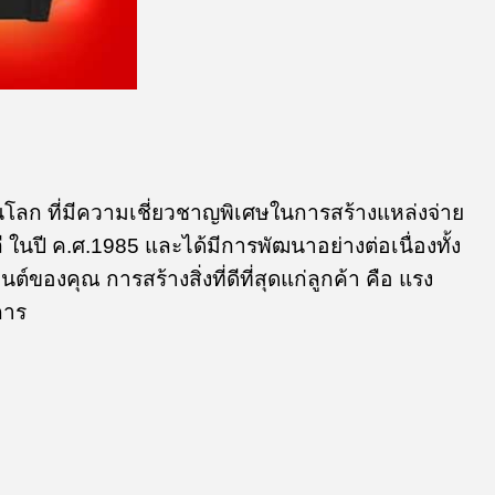
ดในโลก ที่มีความเชี่ยวชาญพิเศษในการสร้างแหล่งจ่าย
ี ในปี ค.ศ.1985 และได้มีการพัฒนาอย่างต่อเนื่องทั้ง
ของคุณ การสร้างสิ่งที่ดีที่สุดแก่ลูกค้า คือ แรง
การ