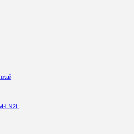
ยนต์
GM-LN2L