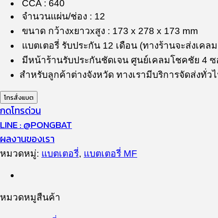
CCA : 640
จำนวนแผ่น/ช่อง : 12
ขนาด กว้างxยาวxสูง : 173
x 278 x 173 mm
แบตเตอรี่ รับประกัน 12 เดือน (ทางร้านจะส่งเคลม
มีหน้าร้านรับประกันชัดเจน ศูนย์เคลมโชคชัย 4 
สำหรับลูกค้าต่างจังหวัด ทางเรามีบริการจัดส่งทั่
โทรสั่งแบต
กดโทรด่วน
LINE : @PONGBAT
ผลงานของเรา
หมวดหมู่:
แบตเตอรี่
,
แบตเตอรี่ MF
หมวดหมูสืนค้า