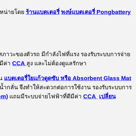
จำหน่ายโดย
ร้านแบตเตอรี่
พงษ์แบตเตอรี่ Pongbattery
วะของตัวรถ มีกำลังไฟที่แรง รองรับระบบการจ่าย
มีค่า
CCA
สูง และไม่ต้องดูแลรักษา
็น
แบตเตอรี่ใยแก้วดูดซับ หรือ Absorbent Glass Mat
ิมน้ำกลั่น จึงทำให้สะดวกต่อการใช้งาน รองรับระบบการ
em)
แถมมีระบบจ่ายไฟฟ้าที่ดีมีค่า
CCA
เปลี่ยน