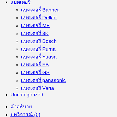
แบตเตอรี่
แบตเตอรี่ Banner
แบตเตอรี่ Delkor
แบตเตอรี่ MF
แบตเตอรี่ 3K
แบตเตอรี่ Bosch
แบตเตอรี่ Puma
แบตเตอรี่ Yuasa
แบตเตอรี่ FB
แบตเตอรี่ GS
แบตเตอรี่ panasonic
แบตเตอรี่ Varta
Uncategorized
คำอธิบาย
บทวิจารณ์ (0)