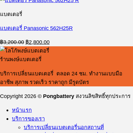
฿2,300.00.
฿2,000.00.
แบตเตอรี่
แบตเตอรี่ Panasonic 562H25R
Original
Current
฿
3,200.00
฿
2,800.00
price
price
was:
is:
ร้านพงษ์แบตเตอรี่
฿3,200.00.
฿2,800.00.
บริการเปลี่ยนแบตเตอรี่ ตลอด 24 ชม. ทำงานแบบมือ
อาชีพ สุภาพ รวดเร็ว ราคาถูก มีรูดบัตร
Copyright 2026 ©
Pongbattery
สงวนลิขสิทธิ์ทุกประการ
หน้าแรก
บริการของเรา
บริการเปลี่ยนแบตเตอรี่นอกสถานที่