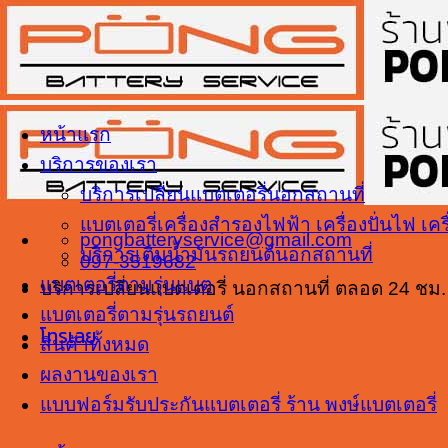
ข้าม
ไป
ยัง
เนื้อหา
หน้าแรก
บริการของเรา
บริการเปลี่ยนแบตเตอรี่นอกสถานที่
แบตเตอรี่เครื่องสำรองไฟฟ้า เครื่องปั่นไฟ เค
pongbatteryservice@gmail.com
บริการเติมน้ำมันรถยนต์นอกสถานที่
097-3519682
แบตเตอรี่ตามรุ่นแบต
บริการเปลี่ยนแบตเตอรี่ นอกสถานที่ ตลอด 24 ชม. 
แบตเตอรี่ตามรุ่นรถยนต์
โทรเลย
สินค้าทั้งหมด
ผลงานของเรา
แบบฟอร์มรับประกันแบตเตอรี่ ร้าน พงษ์แบตเตอรี่