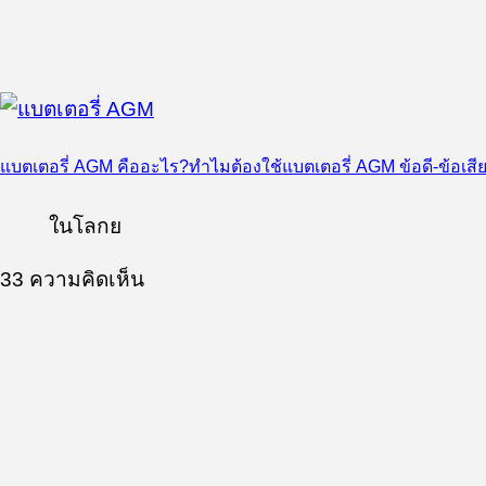
แบตเตอรี่ AGM คืออะไร?ทำไมต้องใช้แบตเตอรี่ AGM ข้อดี-ข้อเสี
ในโลกย
33 ความคิดเห็น