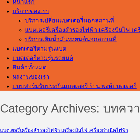
หน้าแรก
บริการของเรา
บริการเปลี่ยนแบตเตอรี่นอกสถานที่
แบตเตอรี่เครื่องสำรองไฟฟ้า เครื่องปั่นไฟ เค
บริการเติมน้ำมันรถยนต์นอกสถานที่
แบตเตอรี่ตามรุ่นแบต
แบตเตอรี่ตามรุ่นรถยนต์
สินค้าทั้งหมด
ผลงานของเรา
แบบฟอร์มรับประกันแบตเตอรี่ ร้าน พงษ์แบตเตอรี่
Category Archives:
บทคว
แบตเตอรี่เครื่องสำรองไฟฟ้า เครื่องปั่นไฟ เครื่องกำเนิดไฟฟ้า