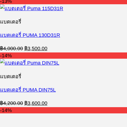
-13%
แบตเตอรี่
แบตเตอรี่ PUMA 130D31R
Original
Current
฿
4,000.00
฿
3,500.00
price
price
-14%
was:
is:
฿4,000.00.
฿3,500.00.
แบตเตอรี่
แบตเตอรี่ PUMA DIN75L
Original
Current
฿
4,200.00
฿
3,600.00
price
price
-14%
was:
is:
฿4,200.00.
฿3,600.00.