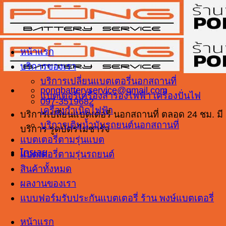
ข้าม
ไป
ยัง
เนื้อหา
หน้าแรก
บริการของเรา
บริการเปลี่ยนแบตเตอรี่นอกสถานที่
pongbatteryservice@gmail.com
แบตเตอรี่เครื่องสำรองไฟฟ้า เครื่องปั่นไฟ
097-3519682
เครื่องกำเนิดไฟฟ้า
บริการเปลี่ยนแบตเตอรี่ นอกสถานที่ ตลอด 24 ชม. มี
บริการเติมน้ำมันรถยนต์นอกสถานที่
บริการ รูดบัตรไม่ชาร์จ
แบตเตอรี่ตามรุ่นแบต
โทรเลย
แบตเตอรี่ตามรุ่นรถยนต์
สินค้าทั้งหมด
ผลงานของเรา
แบบฟอร์มรับประกันแบตเตอรี่ ร้าน พงษ์แบตเตอรี่
หน้าแรก