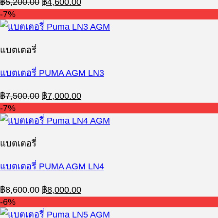
฿
5,200.00
฿
4,600.00
price
price
-7%
was:
is:
฿5,200.00.
฿4,600.00.
แบตเตอรี่
แบตเตอรี่ PUMA AGM LN3
Original
Current
฿
7,500.00
฿
7,000.00
price
price
-7%
was:
is:
฿7,500.00.
฿7,000.00.
แบตเตอรี่
แบตเตอรี่ PUMA AGM LN4
Original
Current
฿
8,600.00
฿
8,000.00
price
price
-6%
was:
is: