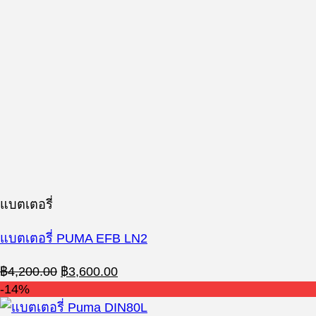
แบตเตอรี่
แบตเตอรี่ PUMA EFB LN2
Original
Current
฿
4,200.00
฿
3,600.00
price
price
-14%
was:
is: