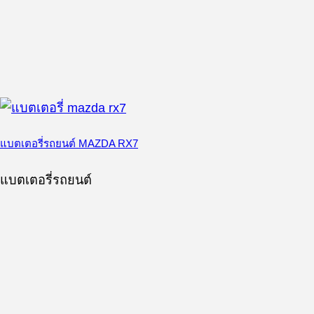
แบตเตอรี่รถยนต์ MAZDA RX7
แบตเตอรี่รถยนต์