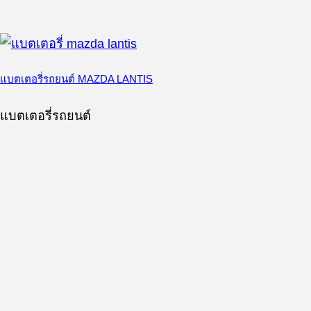
แบตเตอรี่รถยนต์ MAZDA LANTIS
แบตเตอรี่รถยนต์