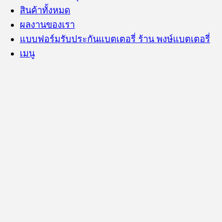
สินค้าทั้งหมด
ผลงานของเรา
แบบฟอร์มรับประกันแบตเตอรี่ ร้าน พงษ์แบตเตอรี่
เมนู