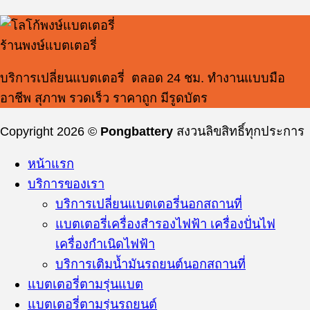
ร้านพงษ์แบตเตอรี่
บริการเปลี่ยนแบตเตอรี่ ตลอด 24 ชม. ทำงานแบบมือ
อาชีพ สุภาพ รวดเร็ว ราคาถูก มีรูดบัตร
Copyright 2026 ©
Pongbattery
สงวนลิขสิทธิ์ทุกประการ
หน้าแรก
บริการของเรา
บริการเปลี่ยนแบตเตอรี่นอกสถานที่
แบตเตอรี่เครื่องสำรองไฟฟ้า เครื่องปั่นไฟ
เครื่องกำเนิดไฟฟ้า
บริการเติมน้ำมันรถยนต์นอกสถานที่
แบตเตอรี่ตามรุ่นแบต
แบตเตอรี่ตามรุ่นรถยนต์