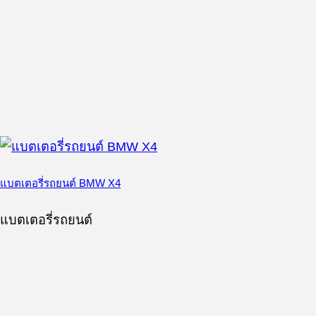
แบตเตอรี่รถยนต์ BMW X4
แบตเตอรี่รถยนต์