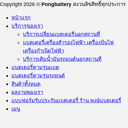
Copyright 2026 ©
Pongbattery
สงวนลิขสิทธิ์ทุกประการ
หน้าแรก
บริการของเรา
บริการเปลี่ยนแบตเตอรี่นอกสถานที่
แบตเตอรี่เครื่องสำรองไฟฟ้า เครื่องปั่นไฟ
เครื่องกำเนิดไฟฟ้า
บริการเติมน้ำมันรถยนต์นอกสถานที่
แบตเตอรี่ตามรุ่นแบต
แบตเตอรี่ตามรุ่นรถยนต์
สินค้าทั้งหมด
ผลงานของเรา
แบบฟอร์มรับประกันแบตเตอรี่ ร้าน พงษ์แบตเตอรี่
เมนู