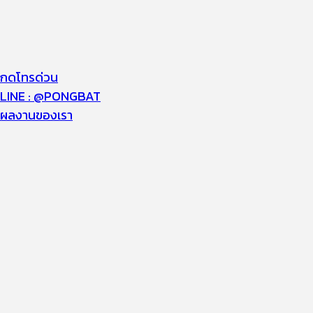
กดโทรด่วน
LINE : @PONGBAT
ผลงานของเรา