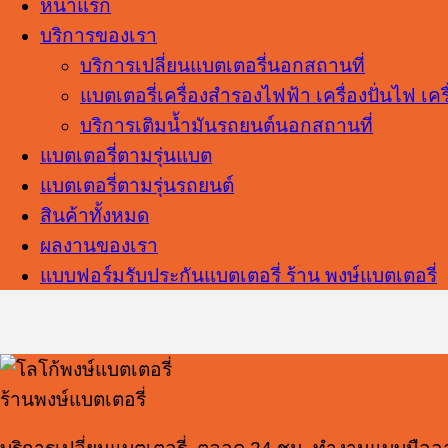
หน้าแรก
บริการของเรา
บริการเปลี่ยนแบตเตอรี่นอกสถานที่
แบตเตอรี่เครื่องสำรองไฟฟ้า เครื่องปั่นไฟ เค
บริการเติมน้ำมันรถยนต์นอกสถานที่
แบตเตอรี่ตามรุ่นแบต
แบตเตอรี่ตามรุ่นรถยนต์
สินค้าทั้งหมด
ผลงานของเรา
แบบฟอร์มรับประกันแบตเตอรี่ ร้าน พงษ์แบตเตอรี่
ร้านพงษ์แบตเตอรี่