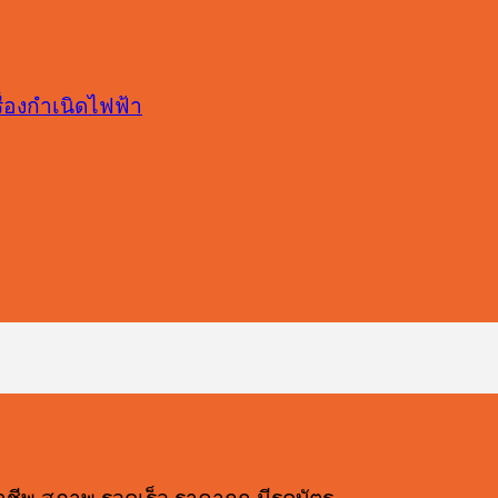
รื่องกำเนิดไฟฟ้า