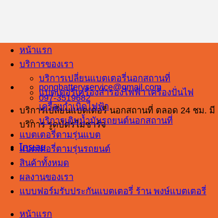
ข้าม
ไป
ยัง
เนื้อหา
หน้าแรก
บริการของเรา
บริการเปลี่ยนแบตเตอรี่นอกสถานที่
pongbatteryservice@gmail.com
แบตเตอรี่เครื่องสำรองไฟฟ้า เครื่องปั่นไฟ
097-3519682
เครื่องกำเนิดไฟฟ้า
บริการเปลี่ยนแบตเตอรี่ นอกสถานที่ ตลอด 24 ชม. มี
บริการเติมน้ำมันรถยนต์นอกสถานที่
บริการ รูดบัตรไม่ชาร์จ
แบตเตอรี่ตามรุ่นแบต
โทรเลย
แบตเตอรี่ตามรุ่นรถยนต์
สินค้าทั้งหมด
ผลงานของเรา
แบบฟอร์มรับประกันแบตเตอรี่ ร้าน พงษ์แบตเตอรี่
หน้าแรก