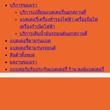
บริการของเรา
บริการเปลี่ยนแบตเตอรี่นอกสถานที่
แบตเตอรี่เครื่องสำรองไฟฟ้า เครื่องปั่นไฟ
เครื่องกำเนิดไฟฟ้า
บริการเติมน้ำมันรถยนต์นอกสถานที่
แบตเตอรี่ตามรุ่นแบต
แบตเตอรี่ตามรุ่นรถยนต์
สินค้าทั้งหมด
ผลงานของเรา
แบบฟอร์มรับประกันแบตเตอรี่ ร้าน พงษ์แบตเตอรี่