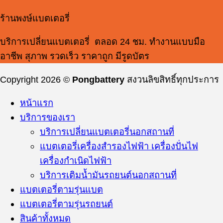
ร้านพงษ์แบตเตอรี่
บริการเปลี่ยนแบตเตอรี่ ตลอด 24 ชม. ทำงานแบบมือ
อาชีพ สุภาพ รวดเร็ว ราคาถูก มีรูดบัตร
Copyright 2026 ©
Pongbattery
สงวนลิขสิทธิ์ทุกประการ
หน้าแรก
บริการของเรา
บริการเปลี่ยนแบตเตอรี่นอกสถานที่
แบตเตอรี่เครื่องสำรองไฟฟ้า เครื่องปั่นไฟ
เครื่องกำเนิดไฟฟ้า
บริการเติมน้ำมันรถยนต์นอกสถานที่
แบตเตอรี่ตามรุ่นแบต
แบตเตอรี่ตามรุ่นรถยนต์
สินค้าทั้งหมด